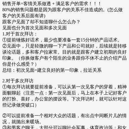
销售开单=客情关系做透 + 满足客户的需求！！！
80%的销售问题都是因为跟客户的关系不佳造成的。(怎么做
客户的关系后面有讲)
跟客户见面了却不知道聊什么怎么办？
见面也分为首次见面和多次见面
1.对于首次拜访：
①提前锤炼好话术，最少也要准备一套15分钟的产品话术。
②见面中，只是轻微的聊一下产品和公司就好，后续就是转移
谈论话题，多和客户拉家常。目的就是跟客户建立初期的良好
印象。（你换做客户有个陌生的业务跟你不休不止的介绍产品
你是什么感受？）
总结：初次见面=建立良好的第一印象，拉近关系
2.对于多次拜访
①每次拜访就要提前准备，可以从第一次见客户的穿着，精神
面貌聊起（注意一点：第一次见面后，马上在本子上记好客户
的打扮、喜好，办公室的摆设等。下次拜访时，就可以针对这
些记录做突破口）
②可以提前准备一个相对大众的话题，有出点中间断片儿的情
况，就抛出来暖场。
③和男客户聊天，大部分可以聊社会军事，体育政治等；和女