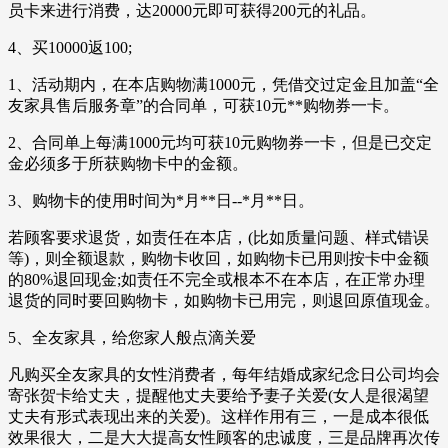
员卡来进行消费，达20000元即可获得200元的礼品。
4、买10000返100;
1、活动期内，在本店购物满1000元，凭借交过定金且加盖“全
友家具售后服务章”的合同单，可获10元**购物券一卡。
2、合同单上每满1000元均可获10元购物券一卡，但是已交定
金必须多于所获购物卡中的金额。
3、购物卡的使用时间为*月**日--*月**日。
若顾客要求退货，如责任在本店，(比如质量问题、样式错误
等)，则全额退款，购物卡收回，如购物卡已用则按卡中金额
的80%退回现金;如责任不完全或根本不在本店，在正常办理
退货的同时要回购物卡，如购物卡已用完，则退回原值现金。
5、全友家具，给您家人般点滴关爱
凡购买全友家具的女性消费者，每年结婚成家纪念日公司均会
寄张贺卡给丈夫，提醒他丈夫要给予妻子关爱(女人是很渴望
丈夫有形式表现出来的关爱)。这样作用有三，一是成本很低
效果很大，二是大大提高女性顾客的忠诚度，三是品牌再次传