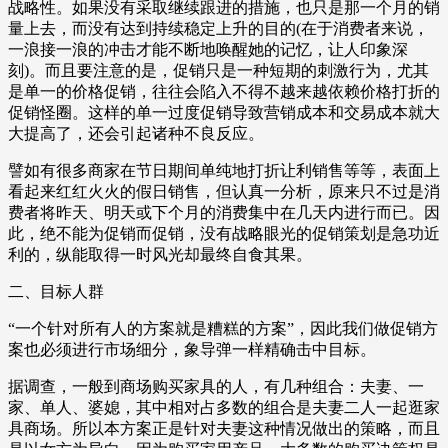
战略性。如果没有采取继续跟进的措施，也只是那一个月的销
量上去，而没有达到持续稳定上升的目的(在于消费者来说，
一浪接一浪的冲击才能不断地唤醒她的记忆，让人印象深
刻)。而且要注意的是，促销只是一种短期的刺激行为，尤其
是单一的价格促销，往往会陷入不得不越来越依赖价格打折的
促销怪圈。这样的单一过度促销导致营销成本和交易成本就大
大提高了，还会引起诸种不良反应。
譬如有很多商家在节日期间单纯地打折让利销售等等，表面上
看起来红红火火的假日销售，但认真一分析，原来只不过是消
费者将昨天、明天或下个月的消费集中在几天内进行而已。因
此，绝不能为促销而促销，没有战略眼光的促销策划是急功近
利的，纵能取得一时风光却最终自食其果。
二、目标人群
“一个针对所有人的方案就是糟糕的方案”，因此我们做促销方
案也必须进行市场细分，象导弹一样精确击中目标。
据调查，一般到商场购买家具的人，有几种组合：夫妻、一
家、单人、婆媳，其中相对占多数的组合是夫妻二人一起逛家
具商场。所以本方案正是针对夫妻这种情况做出的策略，而且