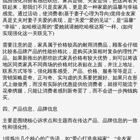
氛围强化消费者感想联想。家具是物、关爱是情，把这两者关
联起来，那我们不只是卖家具，更是卖一种家庭的温馨与幸福
感觉。通过活动，使消费者(基于妻子心理为导向)觉得全友家
具是丈夫对妻子关爱的表现，是“关爱”“爱的见证”，是“温馨”
“幸福”，如哈根达斯的“爱她就请她吃哈根达斯”一样。(如何
实现强化这一关联见下)
需要注意的是，家具属于价格较高的耐用消费品，顾客会仔细
比较各品牌产品的性能价格比，是购买决策相对复杂的理性产
品。如果新推出的那些款式家具价格有较大优势，则可以将该
地区同类家具不同商场的价格对比表贴在上面，并注上地址、
联系方式等等，强化顾客感受。产品、价格、服务等等是正，
营销策略是奇。正与奇、实与虚的关系要把握好。如果只在形
式上做做秀，而没有实际的优惠提供给消费者，就很可能流于
花拳绣腿，只能让消费者感到新奇罢了，而不会进一步掏钱购
买。
四、产品信息、品牌信息
主要是围绕核心诉求点和主题而在传达产品、品牌信息的一致
性和强化性。
1提炼出几个核心的广告语，如“爱心打造幸福家”、“全友家