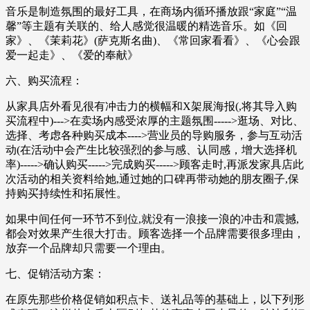
音乐是制造氛围的最好工具，在商场内循环播放跟“家庭”“温
馨”等主题有关联的、给人感觉很温暖的精选音乐。如《回
家》、《茉莉花》(萨克斯名曲)、《常回家看看》、《心会跟
爱一起走》、《爱的奉献》
六、购买流程：
从家具店外看见很有冲击力的横幅和X架展海报(,将其导入购
买流程中)--->在卖场内感受浓厚的主题氛围----->逛场、对比、
选择、考虑各种购买成本---->营业员的导购服务，参与互动活
动(在活动中会产生比较强烈的参与感、认同感，增大选择机
率)----->确认购买----->完成购买----->顾客走时,再派发家具店此
次活动的相关资料给她,通过她的口碑再带动她的朋友圈子,保
持购买持续性和拓展性。
如果中间任何一环节不到位,就没有一浪接一浪的冲击和震撼,
都会对效果产生很大打击。顾客选择一个品牌需要很多理由，
放弃一个品牌却只需要一个理由。
七、促销活动方案：
在原先那些价格促销如积点卡、送礼品等的基础上，以下列形