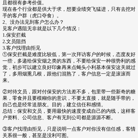
且都很有参考价值。
现在各个行业都是供大于求，想要业绩突飞猛进，只有去挖对
手的客户群（虎口夺食）。
2、没办法见到客户怎么办？
见客户遇阻无非就是以下几个情况：
1.保安拦截
2.文员阻挡
3.客户找理由拒见
①保安拦截是难度比较低，第一次拜访客户的时候，态度友好
一些，多递给保安烟之类的东西，不要给保安一种很势利的感
觉，初步可以建立良好印象再来点蝇头小利基本保安这关就过
了，多用烟熏几根，跟他们混熟了，客户信息一定是滚滚而
来。
②对待文员，跟对付保安的方法差不多，包里带一些新奇的糖
果，零食并且要模糊你的意识，不要太直接，就是随手带的，
自己也是经常送朋友。目的，建立信任和感情。
总结：保安和文员，要用最快的速度变成自己的内线，这样客
户资料、公司信息、客户有无到公司都是源源不断。
③客户找理由拒见，只是说明一点客户对你没有信任感，客情
关系很一般，甚至是没利可图。