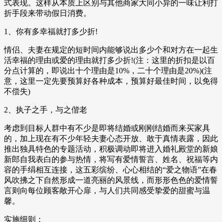
式表现。这样从本质上区别与其他商家大同小异的一味让利打
折手段来带动假日消费。
1、你有多幸福就打多少折!
情侣、夫妻在规定的短时间内能够说出多少个和对方在一起生
活幸福的理由或爱的理由就打多少折!(注：这里的折扣是以百
分点计算的，即说出十个理由是10%，二十个理由是20%)(注
意，这里一定先要预算好各种成本，预算好最佳时间，以免得
不偿失)
2、执子之手，与之偕老
考虑到目标人群中有不少是即将结婚或刚刚结婚而来买家具
的，加上现在有不少年轻夫妻心态开放、敢于真情表露，因此
推出独具特色的专题活动，积极调动即将进入婚礼殿堂的新娘
新郎自我表白的参与热情，将写有爱情誓言、姓名、祝福等内
容的手绢相互连接，这五彩缤纷、心心相结的“爱之物语”在春
风吹拂之下自然形成一道亮丽的风景线，而形形色色的爱情誓
言则向每位顾客敞开心扉，与人们共同感受挚爱的甜蜜与温
馨。
实施细则：