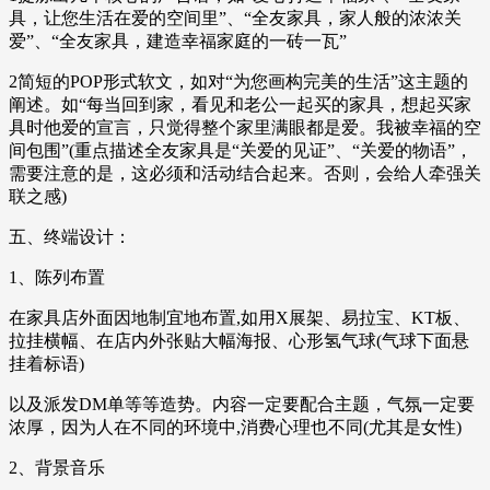
具，让您生活在爱的空间里”、“全友家具，家人般的浓浓关
爱”、“全友家具，建造幸福家庭的一砖一瓦”
2简短的POP形式软文，如对“为您画构完美的生活”这主题的
阐述。如“每当回到家，看见和老公一起买的家具，想起买家
具时他爱的宣言，只觉得整个家里满眼都是爱。我被幸福的空
间包围”(重点描述全友家具是“关爱的见证”、“关爱的物语”，
需要注意的是，这必须和活动结合起来。否则，会给人牵强关
联之感)
五、终端设计：
1、陈列布置
在家具店外面因地制宜地布置,如用X展架、易拉宝、KT板、
拉挂横幅、在店内外张贴大幅海报、心形氢气球(气球下面悬
挂着标语)
以及派发DM单等等造势。内容一定要配合主题，气氛一定要
浓厚，因为人在不同的环境中,消费心理也不同(尤其是女性)
2、背景音乐