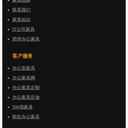
家具品牌
联系我们
家具知识
IT公司家具
郑州办公家具
客户服务
办公室家具
办公家具网
办公家具定制
办公家具定做
500强家具
附近办公家具