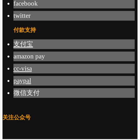
facebook
twitter
付款支持
支付宝
amazon pay
cc-visa
paypal
微信支付
关注公众号