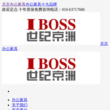
北京办公家具
办公家具十大品牌
政采定点 十年质保
免费咨询电话：010-63717686
北京
办公家具
办公家具
关于我们