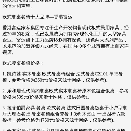
的信誉和声望。
欧式餐桌餐椅十大品牌—香港富运
香港富运家私集团专注于生产开发销售现代板式民用家具，经
过20年的积淀，现已发展成为拥有3家现代化工厂的大型家具
企业。富运旗下主力品牌I&D拥有深色、浅色两大系列产品，
以规范的加盟连锁方式经营，在国内40多个城市拥有上百家连
锁店。
欧式餐桌餐椅价格：
1. 凯诗莲 实木餐桌 欧式餐桌椅组合 法式餐桌CZ101 单把餐
椅，参考价格为360元(价格来源于网络，仅供参考)。
2. 乐和居现代简约餐桌欧式实木餐桌椅原木色组合饭桌，参考
价格为599元(价格来源于网络，仅供参考)。
3. 拉菲伯爵家具 餐桌 欧式餐桌 法式田园餐桌饭桌子小户型餐
厅大理石餐桌 餐桌餐椅组合套餐 1.3米 木桌面 一桌四椅 A款
餐椅，参考价格为4750元(价格来源于网络，仅供参考)。
4. 全友家居 法式餐厅家具组合餐桌餐椅套装时尚简约餐桌椅