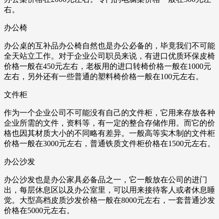
右。
办公椅
办公桌的互补品办公椅自然也是办公必备的，毕竟我们不可能
全天站立工作。对于企业公司职员来说，有进口优质环保皮椅
价格一般在450元左右，老板用的进口转椅价格一般在1000元
左右，另外还有一些普通的塑料椅价格一般在100元左右。
文件柜
作为一个企业公司不可能没有自己的文件柜，它用来存放各种
企业所需的文件，资料等，有一定的整合存储作用。而它的价
格也因其材质大小的不同略有差异。一般高等实木制的文件柜
价格一般在3000元左右，普通铁质文件柜价格在1500元左右。
办公沙发
办公沙发也是办公家具必备品之一，它一般放在公司的进门
出，每层休息区以及办公室里，可以用来接待客人或者休息睡
觉。大型高档皮质沙发价格一般在8000元左右，一套普通沙发
价格在5000元左右。