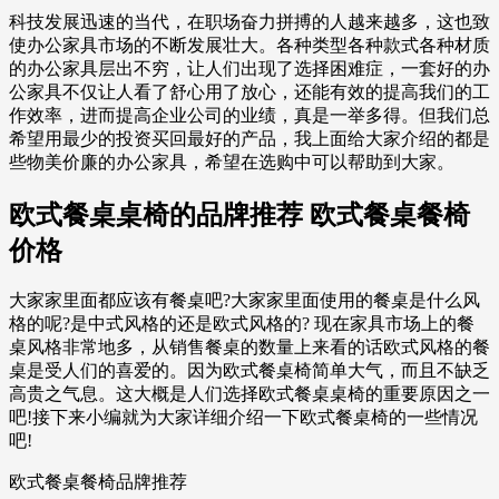
科技发展迅速的当代，在职场奋力拼搏的人越来越多，这也致
使办公家具市场的不断发展壮大。各种类型各种款式各种材质
的办公家具层出不穷，让人们出现了选择困难症，一套好的办
公家具不仅让人看了舒心用了放心，还能有效的提高我们的工
作效率，进而提高企业公司的业绩，真是一举多得。但我们总
希望用最少的投资买回最好的产品，我上面给大家介绍的都是
些物美价廉的办公家具，希望在选购中可以帮助到大家。
欧式餐桌桌椅的品牌推荐 欧式餐桌餐椅
价格
大家家里面都应该有餐桌吧?大家家里面使用的餐桌是什么风
格的呢?是中式风格的还是欧式风格的? 现在家具市场上的餐
桌风格非常地多，从销售餐桌的数量上来看的话欧式风格的餐
桌是受人们的喜爱的。因为欧式餐桌椅简单大气，而且不缺乏
高贵之气息。这大概是人们选择欧式餐桌桌椅的重要原因之一
吧!接下来小编就为大家详细介绍一下欧式餐桌椅的一些情况
吧!
欧式餐桌餐椅品牌推荐