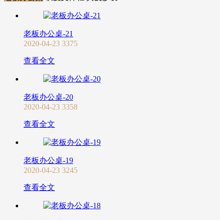
老板办公桌-21
2020-04-23
3375
查看全文
老板办公桌-20
2020-04-23
3358
查看全文
老板办公桌-19
2020-04-23
3245
查看全文