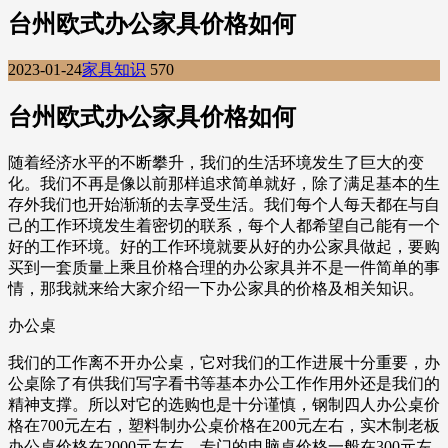
台州欧式办公家具价格如何
2023-01-24
家具知识
570
台州欧式办公家具价格如何
随着经济水平的不断攀升，我们的生活环境发生了巨大的变
化。我们不再是像以前那样追求简单就好，除了满足基本的生
存外我们也开始渐渐的去享受生活。我们每个人每天都在与自
己的工作环境发生着密切的联系，每个人都希望自己能有一个
好的工作环境。好的工作环境就要从好的办公家具做起，要购
买到一套质量上乘且价格合理的办公家具并不是一件简单的事
情，那我就来给大家介绍一下办公家具的价格及相关知识。
办公桌
我们的工作离不开办公桌，它对我们的工作进展十分重要，办
公桌除了有供我们写字看书等基本办公工作作用外还是我们的
精神支撑。所以对它的选购也是十分谨慎，钢制四人办公桌价
格在700元左右，塑料制办公桌价格在200元左右，实木制老板
办公桌价格在2000元左右。专门的电脑桌价格一般在300元左