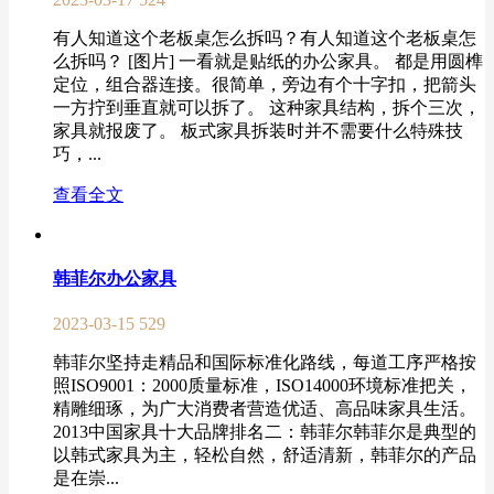
有人知道这个老板桌怎么拆吗？有人知道这个老板桌怎
么拆吗？ [图片] 一看就是贴纸的办公家具。 都是用圆榫
定位，组合器连接。很简单，旁边有个十字扣，把箭头
一方拧到垂直就可以拆了。 这种家具结构，拆个三次，
家具就报废了。 板式家具拆装时并不需要什么特殊技
巧，...
查看全文
韩菲尔办公家具
2023-03-15
529
韩菲尔坚持走精品和国际标准化路线，每道工序严格按
照ISO9001：2000质量标准，ISO14000环境标准把关，
精雕细琢，为广大消费者营造优适、高品味家具生活。
2013中国家具十大品牌排名二：韩菲尔韩菲尔是典型的
以韩式家具为主，轻松自然，舒适清新，韩菲尔的产品
是在崇...