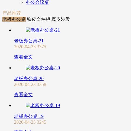
办公会议桌
产品推荐
老板办公桌
铁皮文件柜
真皮沙发
老板办公桌-21
2020-04-23
3375
查看全文
老板办公桌-20
2020-04-23
3358
查看全文
老板办公桌-19
2020-04-23
3245