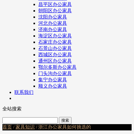
昌平区办公家具
朝阳区办公家具
沈阳办公家具
河北办公家具
济南办公家具
海淀区办公家具
石家庄办公家具
石景山办公家具
西城区办公家具
通州区办公家具
鄂尔多斯办公家具
门头沟办公家具
集宁办公家具
顺义办公家具
联系我们
全站搜索
首页
/
家具知识
/ 浙江办公家具如何挑选的