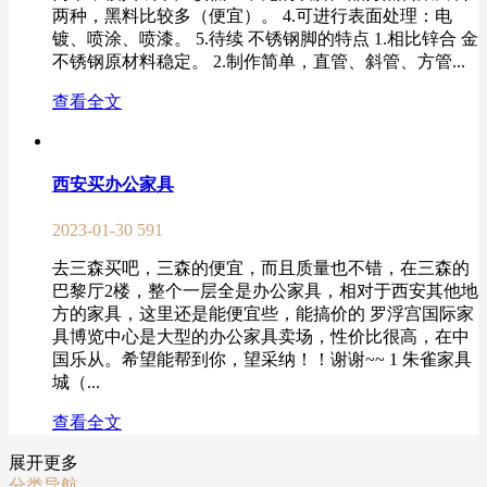
两种，黑料比较多（便宜）。 4.可进行表面处理：电
镀、喷涂、喷漆。 5.待续 不锈钢脚的特点 1.相比锌合 金
不锈钢原材料稳定。 2.制作简单，直管、斜管、方管...
查看全文
西安买办公家具
2023-01-30
591
去三森买吧，三森的便宜，而且质量也不错，在三森的
巴黎厅2楼，整个一层全是办公家具，相对于西安其他地
方的家具，这里还是能便宜些，能搞价的 罗浮宫国际家
具博览中心是大型的办公家具卖场，性价比很高，在中
国乐从。希望能帮到你，望采纳！！谢谢~~ 1 朱雀家具
城（...
查看全文
展开更多
分类导航