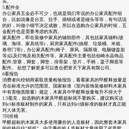
买。
5.配件全
办公家具五金必不可少，也就是我们常说的办公家具配件组
合，比如说像是台页、拉手、插销或者是碰头等等，有句话说
的好，叫做小细节决定成败，所以在选购办公家具的时候，五
金配件也是需要考虑的东西。
家具配件，即在装修中家具的辅助部件，其包括家具辅料(玻
璃、海绵、家具纸等)，厨房家具配件(抽屉、垃圾桶、米箱、
卷帘门等)，办公家具配件(椅子、屏风、隔斯墙、电脑键盘架
等)以及灯饰及相关配件等。家具配件主要包括创崎水晶饰品
配件,管塞，脚套，脚垫，排骨架，垫片，手柄，盖子脚底等
配件。 欲想了解更多可以查合肥誉天下家具有限公司。
6看报告
消费者向经销商索取质量检验报告，看看家具的甲醛释放量是
否在标准允许的范围里。国家标准《室内装饰装修材料木家具
中有害物质限量》规定，木家具中甲醛释放量每升不得大于
1.5毫克，如选购的木家具甲醛超标就不要购买，建议购买达
到e1标准板材制作的家具，只有达到e1级标准的板材才真正能
对人体无害。
7问价格
甲醛超标的木家具大多使用廉价的人造板材，因此整套木家具
的价格往往“超低”。由于廉价的人造板材大量使用了劣质胶