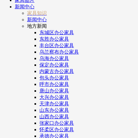
家具图片
新闻中心
家具知识
新闻中心
地方新闻
东城区办公家具
东胜办公家具
丰台区办公家具
乌兰察布办公家具
乌海办公家具
保定办公家具
内蒙古办公家具
包头办公家具
呼市办公家具
唐山办公家具
大兴办公家具
天津办公家具
山东办公家具
山西办公家具
张家口办公家具
怀柔区办公家具
承德办公家具