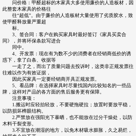
问价格：甲醛超标的木家具大多使用廉价的人造板材，因
此整套木家具的价格往
往“超低”。由于廉价的人造板材大量使用了劣质胶水，致
使甲醛释放量严重超
标。
3、签合同：客户在购买家具时最好签订《家具买卖合
同》，并将环保条款写进合
同中。
4、开发票：现在有为数不少的消费者在经销商低价的诱
惑下，拿了白条、收据等
一走了之，而出了质量问题去投诉时，这类非正规发票往
往难以作为有效证据，
因此买家具一定要经销商开具正规发票。
5、看品牌：在选择家具时尽量找国内比较知名的一些品
牌，这样对产品的各方面的售后服务更有保障。
注意事项：
1.搬运时应轻抬轻放，不要硬拖硬拉；放置时要放平稳，
以防损坏榫眼结构。
2.严禁放在强阳光下暴晒，也不能放在过分干燥处，以防
木料干裂变形。
3.不宜放在潮湿的地方，以免木材吸水膨胀，久之易烂，