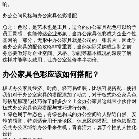
响。
办公空间风格与办公家具色彩搭配
总之：色彩，是艺术也是工具，适合的办公家具配色可以给予
员工灵感，也能传达企业形象，当办公家具色彩成为企业个性
基因的一部分，无形中办公家具就是公司的一张名片，因此学
会办公家具的配色攻略非常重要，当然实际采购或定制之前，
务必要做好对企业空间、风格、功能等基本概况的深度了解，
这样才能学以致用，让办公室装修事半功倍。
办公家具色彩应该如何搭配？
板式办公家具经济、时尚、轻巧易组装，比较容易搭配，使得
我们对于办公室家具的搭配添加了动力，对于板式办公家具色
彩搭配原理与技巧你了解多少？上金办公家具这就带小伙伴对
板式办公家具色彩搭配与技巧进行分析。
⒈绿色属于生态色，有绿色构成的办公空间给人贴近自然、安
静的感觉，特别适合用于洽谈区、休息区的搭配。绿色搭配在
公共办公区域给办公带来生机，青春活力，属于个性的人性化
设计。