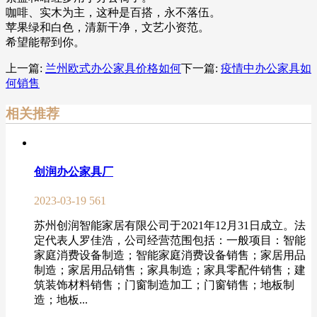
咖啡、实木为主，这种是百搭，永不落伍。
苹果绿和白色，清新干净，文艺小资范。
希望能帮到你。
上一篇:
兰州欧式办公家具价格如何
下一篇:
疫情中办公家具如
何销售
相关推荐
创润办公家具厂
2023-03-19
561
苏州创润智能家居有限公司于2021年12月31日成立。法
定代表人罗佳浩，公司经营范围包括：一般项目：智能
家庭消费设备制造；智能家庭消费设备销售；家居用品
制造；家居用品销售；家具制造；家具零配件销售；建
筑装饰材料销售；门窗制造加工；门窗销售；地板制
造；地板...