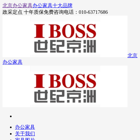
北京办公家具
办公家具十大品牌
政采定点 十年质保
免费咨询电话：010-63717686
北京
办公家具
办公家具
关于我们