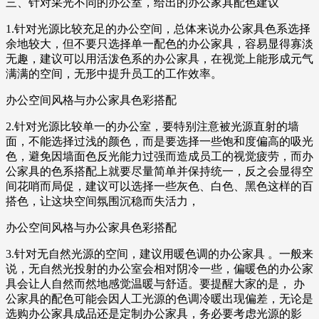
三、针对采光不同的办公室，给出的办公家具配色建议
1.针对光源比较充足的办公空间，总体来说办公家具色系选择
余地较大，但不要只选择单一配色的办公家具，容易显得寡淡
无趣，建议可以用活泼色系的办公家具，在视觉上能形成元气
满满的空间，无形中提升员工的工作效率。
办公空间风格与办公家具色彩搭配
2.针对光源比较单一的办公室，要特别注意被光源直射的墙
面，不能选择过浅的颜色，而是要选择一些饱和度偏高的吸光
色，避免因墙面色反光能力过强而造成员工的视觉疲劳，而办
公家具的色系搭配上就要尽量简单并保持统一，反之会显得空
间花哨而局促，建议可以选择一些灰色、白色、黑色这样的百
搭色，让这块空间氛围沉稳而失活力，
办公空间风格与办公家具色彩搭配
3.针对无自然光源的空间，建议用暖色调的办公家具 。一般来
说，无自然光投射的办公室会相对阴冷一些，偏暖色的办公家
具会让人自然而然地感觉温暖与舒适。要提醒大家的是， 办
公家具的配色可能会因人工光源的色调冷暖出现偏差，无论是
选购办公家具成品还是定制办公家具，务必要考虑光源的影