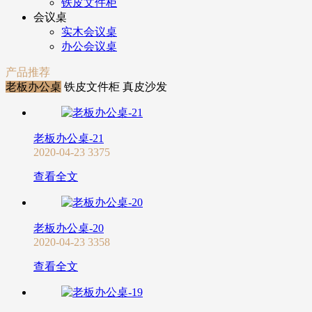
铁皮文件柜
会议桌
实木会议桌
办公会议桌
产品推荐
老板办公桌
铁皮文件柜
真皮沙发
老板办公桌-21
2020-04-23
3375
查看全文
老板办公桌-20
2020-04-23
3358
查看全文