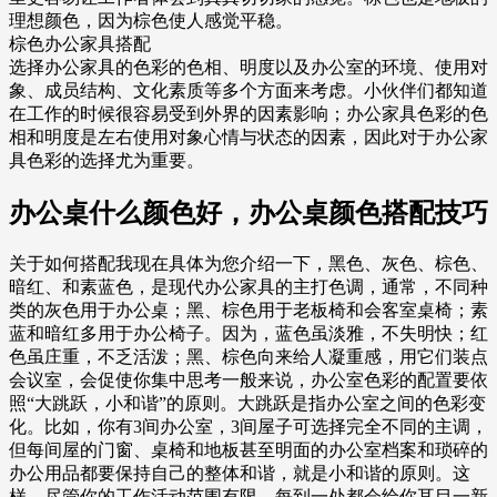
理想颜色，因为棕色使人感觉平稳。
棕色办公家具搭配
选择办公家具的色彩的色相、明度以及办公室的环境、使用对
象、成员结构、文化素质等多个方面来考虑。小伙伴们都知道
在工作的时候很容易受到外界的因素影响；办公家具色彩的色
相和明度是左右使用对象心情与状态的因素，因此对于办公家
具色彩的选择尤为重要。
办公桌什么颜色好，办公桌颜色搭配技巧
关于如何搭配我现在具体为您介绍一下，黑色、灰色、棕色、
暗红、和素蓝色，是现代办公家具的主打色调，通常，不同种
类的灰色用于办公桌；黑、棕色用于老板椅和会客室桌椅；素
蓝和暗红多用于办公椅子。因为，蓝色虽淡雅，不失明快；红
色虽庄重，不乏活泼；黑、棕色向来给人凝重感，用它们装点
会议室，会促使你集中思考一般来说，办公室色彩的配置要依
照“大跳跃，小和谐”的原则。大跳跃是指办公室之间的色彩变
化。比如，你有3间办公室，3间屋子可选择完全不同的主调，
但每间屋的门窗、桌椅和地板甚至明面的办公室档案和琐碎的
办公用品都要保持自己的整体和谐，就是小和谐的原则。这
样，尽管你的工作活动范围有限，每到一处都会给你耳目一新