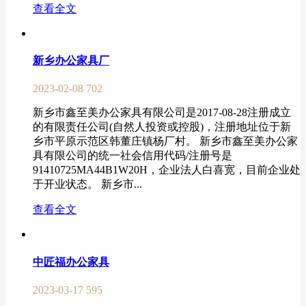
查看全文
新乡办公家具厂
2023-02-08
702
新乡市鑫至美办公家具有限公司是2017-08-28注册成立
的有限责任公司(自然人投资或控股)，注册地址位于新
乡市平原示范区韩董庄镇杨厂村。 新乡市鑫至美办公家
具有限公司的统一社会信用代码/注册号是
91410725MA44B1W20H，企业法人白喜宽，目前企业处
于开业状态。 新乡市...
查看全文
中匠福办公家具
2023-03-17
595