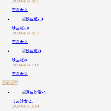
2020-04-14
2855
查看全文
铁皮柜-10
2020-04-14
2812
查看全文
铁皮柜-9
2020-04-14
2760
查看全文
查看全部
真皮沙发-21
2020-04-13
2584