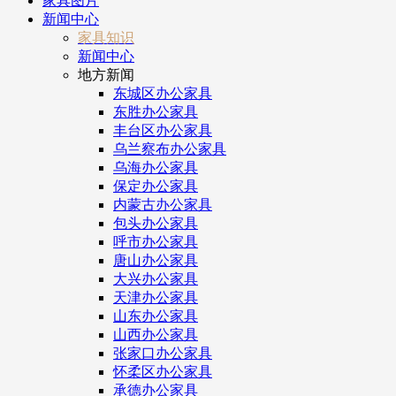
家具图片
新闻中心
家具知识
新闻中心
地方新闻
东城区办公家具
东胜办公家具
丰台区办公家具
乌兰察布办公家具
乌海办公家具
保定办公家具
内蒙古办公家具
包头办公家具
呼市办公家具
唐山办公家具
大兴办公家具
天津办公家具
山东办公家具
山西办公家具
张家口办公家具
怀柔区办公家具
承德办公家具