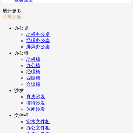
展开更多
分类导航
办公桌
老板办公桌
经理办公桌
屏风办公桌
办公椅
老板椅
办公椅
经理椅
四腿椅
会议椅
沙发
真皮沙发
接待沙发
休闲沙发
文件柜
实木文件柜
办公文件柜