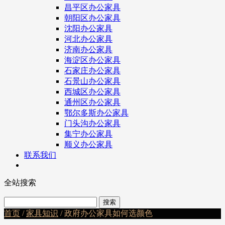
昌平区办公家具
朝阳区办公家具
沈阳办公家具
河北办公家具
济南办公家具
海淀区办公家具
石家庄办公家具
石景山办公家具
西城区办公家具
通州区办公家具
鄂尔多斯办公家具
门头沟办公家具
集宁办公家具
顺义办公家具
联系我们
全站搜索
首页
/
家具知识
/ 政府办公家具如何选颜色