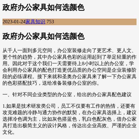
政府办公家具如何选颜色
2023-01-24
家具知识
753
政府办公家具如何选颜色
从千人一面到多元空间，办公室装修走向了更艺术、更人文、
更个性的趋势，其中办公家具色彩的运用起到了举足轻重的作
用。因此对于这个我们一天需要待上8小时以上的办公室，学
会利用办公家具的配色打造更优品质的办公空间是企业装修阶
段的必练课程。接下来就和圣奥办公家具来了解一下办公家具
的色彩搭配技巧，送给准备装修办公室的你。
一、针对不同企业类型的办公室，给出的办公家具配色建议
1.如果是技术研发类公司，员工不仅要有工作的热情，还要有
攻克难题的冷静与通力协作的默契，在办公家具选择上，建议
选择冷色调为主，比如灰色搭蓝色，乳白色配灰色，借办公家
具打造出极简主义的设计风格，传达出企业高效、严谨的企业
文化。