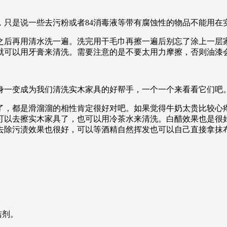
，只是说一些去污粉或者84消毒液等带有腐蚀性的物品不能用在
之后再用清水洗一遍。洗完用干毛巾再擦一遍后别忘了涂上一层
就可以用牙膏来清洗。需要注意的是不要太用力摩擦，否则油漆
身一变成为我们清洗实木家具的好帮手，一个一个来看看它们吧
了，都是滑溜溜的相性肯定很好对吧。如果觉得牛奶太贵比较心
可以去擦实木家具了，也可以用冷茶水来清洗。白醋效果也是很
去除污渍效果也很好，可以等酒精自然挥发也可以自己直接拿抹
洁剂。