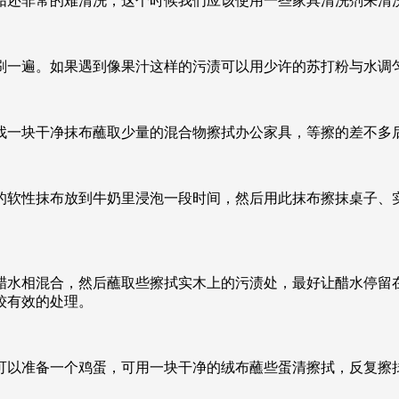
垢还非常的难清洗，这个时候我们应该使用一些家具清洗剂来清
刷一遍。如果遇到像果汁这样的污渍可以用少许的苏打粉与水调
找一块干净抹布蘸取少量的混合物擦拭办公家具，等擦的差不多
的软性抹布放到牛奶里浸泡一段时间，然后用此抹布擦抹桌子、
醋水相混合，然后蘸取些擦拭实木上的污渍处，最好让醋水停留
较有效的处理。
可以准备一个鸡蛋，可用一块干净的绒布蘸些蛋清擦拭，反复擦