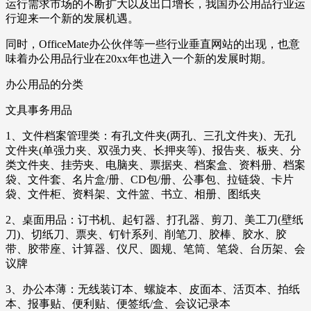
运行需求市场的不断扩大以及出口增长，我国办公用品行业运
行迎来一个新的发展机遇。
同时，OfficeMate办公伙伴等一些行业垂直网站的出现，也意
味着办公用品行业在20xx年也进入一个新的发展时期。
办公用品的分类
文具事务用品
1、文件档案管理类：有孔文件夹(两孔、三孔文件夹)、无孔
文件夹(单强力夹、双强力夹、长押夹等)、报告夹、板夹、分
类文件夹、挂劳夹、电脑夹、票据夹、档案盒、资料册、档案
袋、文件套、名片盒/册、CD包/册、公事包、拉链袋、卡片
袋、文件柜、资料架、文件篮、书立、相册、图纸夹
2、桌面用品：订书机、起钉器、打孔器、剪刀、美工刀(壁纸
刀)、切纸刀、票夹、钉针系列、削笔刀、胶棒、胶水、胶
带、胶带座、计算器、仪尺、圆规、笔筒、笔袋、台历架、会
议牌
3、办公本薄：无线装订本、螺旋本、皮面本、活页本、拍纸
本、报事贴、便利贴、便签纸/盒、会议记录本