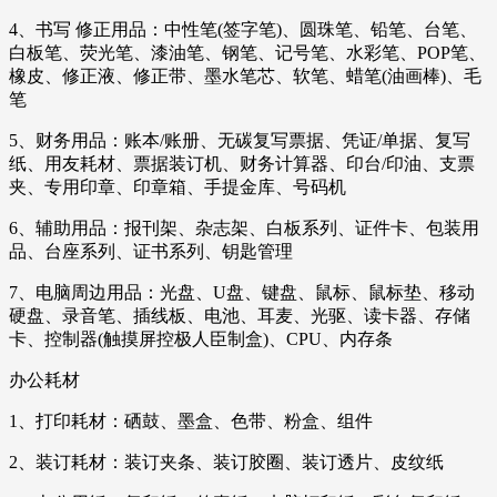
4、书写 修正用品：中性笔(签字笔)、圆珠笔、铅笔、台笔、
白板笔、荧光笔、漆油笔、钢笔、记号笔、水彩笔、POP笔、
橡皮、修正液、修正带、墨水笔芯、软笔、蜡笔(油画棒)、毛
笔
5、财务用品：账本/账册、无碳复写票据、凭证/单据、复写
纸、用友耗材、票据装订机、财务计算器、印台/印油、支票
夹、专用印章、印章箱、手提金库、号码机
6、辅助用品：报刊架、杂志架、白板系列、证件卡、包装用
品、台座系列、证书系列、钥匙管理
7、电脑周边用品：光盘、U盘、键盘、鼠标、鼠标垫、移动
硬盘、录音笔、插线板、电池、耳麦、光驱、读卡器、存储
卡、控制器(触摸屏控极人臣制盒)、CPU、内存条
办公耗材
1、打印耗材：硒鼓、墨盒、色带、粉盒、组件
2、装订耗材：装订夹条、装订胶圈、装订透片、皮纹纸