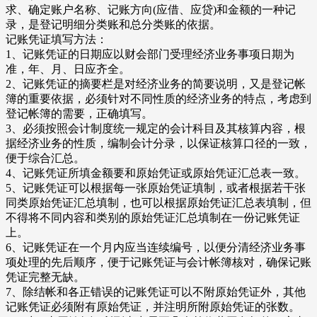
求、确定账户名称、记账方向(应借、应贷)和金额的一种记
录，是登记明细分类账和总分类账的依据。
记账凭证填写方法：
1、记账凭证的日期应以财会部门受理经济业务事项日期为
准，年、月、日应齐全。
2、记账凭证的摘要栏是对经济业务的简要说明，又是登记帐
簿的重要依据，必须针对不同性质的经济业务的特点，考虑到
登记帐簿的需要，正确填写。
3、必须按照会计制度统一规定的会计科目及其核算内容，根
据经济业务的性质，编制会计分录，以保证核算口径的一致，
便于综合汇总。
4、记账凭证所填金额要和原始凭证或原始凭证汇总表一致。
5、记账凭证可以根据每一张原始凭证填制，或者根据若干张
同类原始凭证汇总填制，也可以根据原始凭证汇总表填制，但
不得将不同内容和类别的原始凭证汇总填制在一份记账凭证
上。
6、记账凭证在一个月内应当连续编号，以便分清经济业务事
项处理的先后顺序，便于记账凭证与会计帐簿核对，确保记账
凭证完整无缺。
7、除结帐和各正错误的记账凭证可以不附原始凭证外，其他
记账凭证必须附有原始凭证，并注明所附原始凭证的张数。