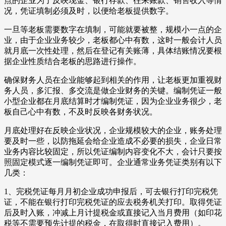
点的企业为了反映现金、银行存款、往来账款、销售收入等情
况，凭证填制必须及时，以便给老板提供数字。
一旦等老板需要数字在填制，可能就要被整，规模小一点的企
业，由于企业业务较少，老板都心中有数，这时一般会计人员
就月底一次性处理，然后在登记有关账薄，具体结账情况要根
据企业性质结合老板的思路进行操作。
确保财务人员在企业能够起到相关的作用，让老板更加重视财
务人员，多汇报、多交流是做企业财务的关键。编制凭证一般
小型企业都在月底结算时才编制凭证，因为企业业务很少，老
板自己心中有数，不及时反映各财务状况。
月底处理好在反映企业状况，企业规模较大的企业，账务处理
要及时一些，以防拖延会给企业造成不必要的损失，企业日常
业务内容比较固定，所以凭证编制内容变化不大，会计只要按
照固定模式逐一编制凭证即可。企业通常业务凭证类别有以下
几类：
1、完税凭证每月月初企业成功申报后，可去银行打印完税凭
证，不能在银行打印完税凭证的应去税务机关打印。取得凭证
后及时入账，冲减上月计提税金或直接记入当月费用（如印花
税等不需要预先计提的税金，在取得时直接记入费用）。