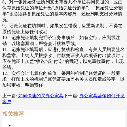
8、对一张原始凭证所列支出需要几个单位共同负担的，应由
保存原始凭证的单位开出“原始凭证分割单”。 “原始凭证分割
单”除必须具备原始凭证的基本内容外，还应列明支出分摊情
况。
9、记账凭证在填制时，如果发生错误，应重新填制，不得在
原始凭证上做任何改动
10、记账凭证填制完经济业务事项后，如有空行，应划线注
销，以堵塞漏洞，严密会计核算手续。
11、记账凭证填写后，应进行复核和检查，有关人员均要签名
和盖章。出纳人员根据收、付款凭证收入款项或付出款项时，
应在凭证上加盖“收讫”或“付讫”的戳记，以免重收重付，出现
差错。
12、实行会计电算化的单位，采用的机制记账凭证的一般要
求，打印出来的机制记账凭证要加盖有关人员印章或签字，以
加强审核、明确责任
上一篇:
如何快速的买办公家具
下一篇:
办公家具营销如何开发
客户
相关推荐