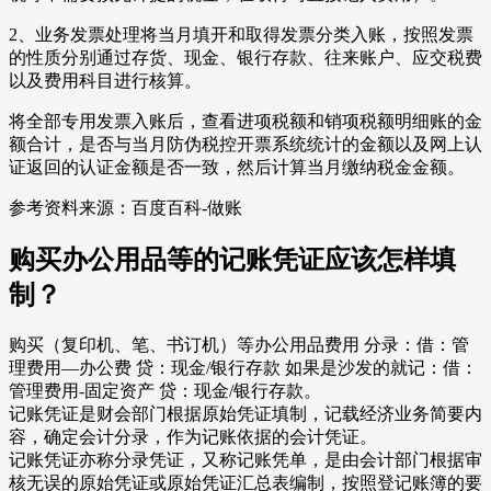
2、业务发票处理将当月填开和取得发票分类入账，按照发票
的性质分别通过存货、现金、银行存款、往来账户、应交税费
以及费用科目进行核算。
将全部专用发票入账后，查看进项税额和销项税额明细账的金
额合计，是否与当月防伪税控开票系统统计的金额以及网上认
证返回的认证金额是否一致，然后计算当月缴纳税金金额。
参考资料来源：百度百科-做账
购买办公用品等的记账凭证应该怎样填
制？
购买（复印机、笔、书订机）等办公用品费用 分录：借：管
理费用—办公费 贷：现金/银行存款 如果是沙发的就记：借：
管理费用-固定资产 贷：现金/银行存款。
记账凭证是财会部门根据原始凭证填制，记载经济业务简要内
容，确定会计分录，作为记账依据的会计凭证。
记账凭证亦称分录凭证，又称记账凭单，是由会计部门根据审
核无误的原始凭证或原始凭证汇总表编制，按照登记账簿的要