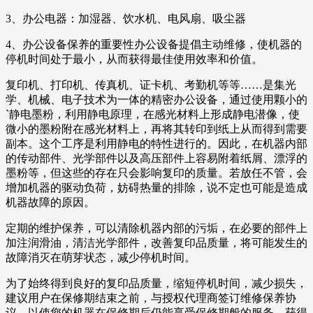
3、办公电器：加湿器、饮水机、电风扇、吸尘器
4、办公设备保养的重要性办公设备提倡主动维修，使机器的
停机时间处于最小，从而获得最佳使用效率和价值。
复印机、打印机、传真机、证卡机、考勤机等等……是集光
学、机械、电子技术为一体的精密办公设备，通过使用颗小的
`静电墨粉，利用静电原理，在感光材料上形成静电潜像，使
微小的墨粉附在感光材料上，再将其转印到纸上从而得到需要
副本。这个工序是利用静电的特性进行的。因此，在机器内部
的传动部件、光学部件以及高压部件上容易附着纸屑、漂浮的
墨粉等，但这些的存在只会影响复印的质量。若放任不管，会
增加机器的驱动负荷，妨碍热量的排除，说不定也可能是造成
机器故障的原因。
定期的维护保养，可以清除机器内部的污垢，在必要的部件上
加注润滑油，清洁光学部件，改善复印品质量，将可能发生的
故障消灭在萌芽状态，减少停机时间。
为了始终得到良好的复印品质量，缩短停机时间，减少损失，
建议用户在保修期结束之前，与授权代理商签订维修保养协
议，以使您的机器在保修期后仍能享受保修期般的服务，获得