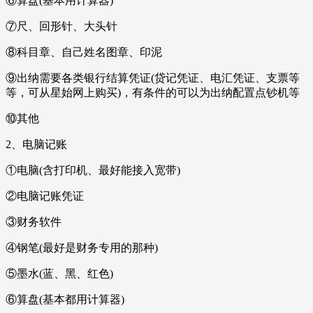
⑥算盘(基本用计算器)
⑦尺、回形针、大头针
⑧科目章、自己姓名图章、印泥
⑨出纳需要各类银行结算凭证(贷记凭证、电汇凭证、支票等
等，可从星始网上购买)，有条件的可以为出纳配置点钞机等
⑩其他
2、电脑记账
①电脑(含打印机、最好能接入宽带)
②电脑记账凭证
③财务软件
④钢笔(最好是财务专用的那种)
⑤墨水(蓝、黑、红色)
⑥算盘(基本都用计算器)