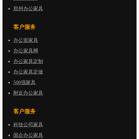
郑州办公家具
客户服务
办公室家具
办公家具网
办公家具定制
办公家具定做
500强家具
附近办公家具
客户服务
科技公司家具
国企办公家具