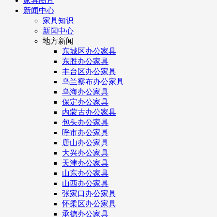
家具图片
新闻中心
家具知识
新闻中心
地方新闻
东城区办公家具
东胜办公家具
丰台区办公家具
乌兰察布办公家具
乌海办公家具
保定办公家具
内蒙古办公家具
包头办公家具
呼市办公家具
唐山办公家具
大兴办公家具
天津办公家具
山东办公家具
山西办公家具
张家口办公家具
怀柔区办公家具
承德办公家具