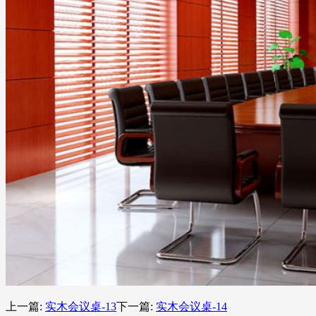
上一篇:
实木会议桌-13
下一篇:
实木会议桌-14