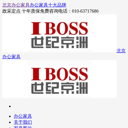
北京办公家具
办公家具十大品牌
政采定点 十年质保
免费咨询电话：010-63717686
北京
办公家具
办公家具
关于我们