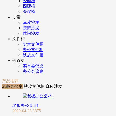
经理椅
四腿椅
会议椅
沙发
真皮沙发
接待沙发
休闲沙发
文件柜
实木文件柜
办公文件柜
铁皮文件柜
会议桌
实木会议桌
办公会议桌
产品推荐
老板办公桌
铁皮文件柜
真皮沙发
老板办公桌-21
2020-04-23
3375