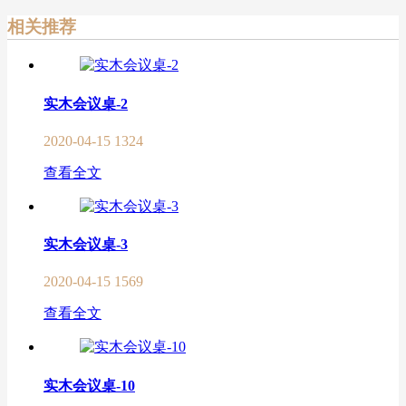
相关推荐
实木会议桌-2
2020-04-15
1324
查看全文
实木会议桌-3
2020-04-15
1569
查看全文
实木会议桌-10