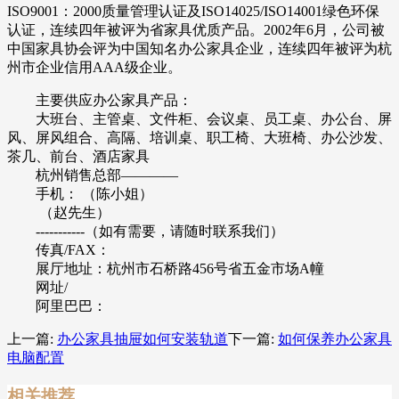
ISO9001：2000质量管理认证及ISO14025/ISO14001绿色环保
认证，连续四年被评为省家具优质产品。2002年6月，公司被
中国家具协会评为中国知名办公家具企业，连续四年被评为杭
州市企业信用AAA级企业。
主要供应办公家具产品：
大班台、主管桌、文件柜、会议桌、员工桌、办公台、屏
风、屏风组合、高隔、培训桌、职工椅、大班椅、办公沙发、
茶几、前台、酒店家具
杭州销售总部————
手机： （陈小姐）
（赵先生）
-----------（如有需要，请随时联系我们）
传真/FAX：
展厅地址：杭州市石桥路456号省五金市场A幢
网址/
阿里巴巴：
上一篇:
办公家具抽屉如何安装轨道
下一篇:
如何保养办公家具
电脑配置
相关推荐