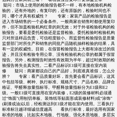
疑问：市场上使用的检验报告都不一样，有本地检验机构检
验的，还有外地的，有复印的，还有原版的，检验时间也不
同，哪个才具有权威性？ 专家：家装产品的检验报告是
进入市场销售的一个必备条件。一般商家在销售时都使用复印
件，但不加盖检验机构红章的则无效；对于外省检验机构的检
验报告，要看是委托检验还是监督检验。委托检验时检验机构
只对所送样品负责，可信程度较小。而监督性检验报告是质量
监督部门对所生产和销售的同批产品随机抽样检验的结果，具
有一定的权威性。目前，在假冒检验报告上大都有涂改过的痕
迹，并且没有检验专用公章、没有检验机构公章的都属于假冒
报告。另外，检测报告时效性有效期为半年，超过时效期的检
验报告将失去真实性。二看产品标识E1级可直接在室内装
修 疑问：商家都说自己的产品好，到底谁真谁假，怎么分
辨？ 专家：看产品质量好坏，首先要会看产品标识，这其
中包括等级、树种、执行标准、规格尺寸、产品名称、品牌合
格证、甲醛释放量指标等。甲醛释放量指标分为E1级和E2
级。一般E1级可直接用在室内装修，E2级的装修材料必须通
过“饰面”(用刨切单板、装饰纸等贴面形成装修材料)或“涂饰”
(刷漆或油)以后，经检测达到E1级才能在室内使用。三看执行
标准标注越详细诚信度越高 看执行标准，最好选用有国家
标准的地板，比如实木地板、竹地板、强化木质地板、多层实