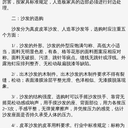
厉害，按家具标准规定，人造板家具的边部必须进行封边处
理。
二：沙发的选购
沙发分为真皮皮革沙发、人造革沙发等，选购时应注重五
个方面：
1/．沙发的外形。沙发的外型应饱满匀称、高低大小适
当，面料无明显色差，有条、格等花形的面料图案应相应对
称。面料无破损、污渍、跳针等疵点。缝线无跳针或浮线。外
露泡钉应排列整齐、无松动敲扁脱漆等缺陷。
2/．出木沙发的木制件。出木沙发的木制件要求不得有裂
缝，松动；表面漆膜涂层平整光滑、色泽相似、无漆膜脱落现
象。
3/．沙发的结构强度。选购时可以手摇沙发扶手、靠背无
摇晃松动感或响声，用手摸沙发的座、背面部位，用力各揿压
2~3次，手感平整，无弹簧摩擦声，并凭揿压力的感觉，估计
沙发座面是否持久承受人体的压力。
4/．皮革沙发的皮革用料要求。行业中标准规定：标称为