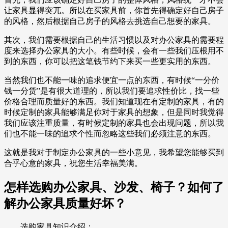
让家具显得突兀。所以在买家具前，你首先得确定好自己房子
的风格，然后根据自己房子的风格去挑选自己想要的家具。
其次，我们需要根据自己的生活习惯以及对办公家具的需要程
度来选择办公家具的大小。有些时候，会有一些我们压根用不
到的东西，你可以把这笔钱节约下来买一些更实用的东西。
当然我们也不能一味的追求便宜一点的东西，有时候“一分价
钱一分货”是有很大道理的，所以我们要追求性价比，找一些
价格合理而质量好的东西。我们知道现在有定制的家具，有的
时候定制的家具能够满足你对于家具的想象，但是同时我觉得
我们应该注重质量，有时候定制的家具也会出现问题，所以我
们也不能一味的追求个性而忽略这些我们必须注意的东西。
这就是我对于制定办公家具的一些小意见，我希望您能够买到
合乎心意的家具，祝您生活幸福美满。
怎样选购办公家具、沙发、椅子？如何了
解办公家具质量好坏？
选购家具知识介绍：