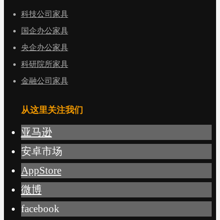
科技公司家具
国企办公家具
央企办公家具
科研院所家具
金融公司家具
从这里关注我们
亚马逊
安卓市场
AppStore
微博
facebook