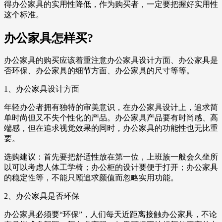
得办公家具的实用性降低，作为购买者，一定要把握好实用性
这个标准。
办公家具怎样买?
办公家具的购买应该着重注意办公家具设计方面、办公家具是
否环保、办公家具的细节方面、办公家具的尺寸等等。
1、办公家具设计方面
年轻办公者拥有独特的审美意识，在办公家具设计上，追求简
单时尚但又不失个性化的产品。办公家具产品要有时尚感、高
端感，但在追求视觉效果的同时，办公家具的功能性也无比重
要。
选购建议：首先要把舒适性放在第一位，上班族一般会久坐所
以可以考虑人体工学椅；办公柜的设计要便于打开；办公家具
的稳定性等，不能只顾追求颜值而忽略实用功能。
2、办公家具是否环保
办公家具必须要“环保”，人们每天近距离接触办公家具，不论