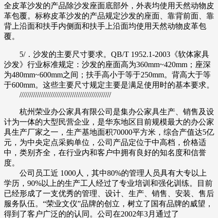
全皮革沙发的产品除沙发座面底部外，外表均使用天然动物皮
革包覆。标称皮革沙发的产品规定沙发的座面、靠背前面、靠
背上沿面和扶手内侧面和扶手上沿面均使用天然动物皮革包
覆。
5/．沙发的主要尺寸要求。QB/T 1952.1-2003《软体家具
沙发》行业标准规定：沙发的座面高为360mm~420mm；座深
为480mm~600mm之间；扶手高小于等于250mm。背高大于等
于600mm。这些主要尺寸规定主要是满足使用时的基本要求。
///////////////////////////////////////////////
杭州荣业办公家具有限公司是集办公家具生产、销售及设
计为一体的大型民营企业，是华东地区目前规模最大的办公家
具生产厂家之一，生产基地面积70000平方米，综合产值达5亿
元，为中央定点采购单位，公司产品定位于中高档，价格适
中，类别齐全，在行业内和客户中拥有良好的知名度和信誉
度。
公司员工近 1000人，其中80%的管理人员具有大专以上
学历，90%以上的生产工人经过了专业培训和强化训练。目前
已经形成了一支优秀的管理、设计、生产、销售、安装、售后
服务队伍。“荣业文仪”品牌的创立，树立了国有品牌的威望，
得到了客户广泛的的认同。公司在2002年3月通过了