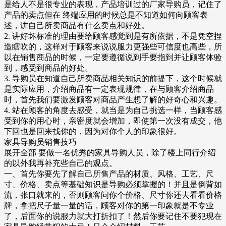
是给人不是很专业的表现，产品培训过的厂家导购员，记住了
产品的卖点但在 终端应用的时候总是不知道如何向顾客表
述，讲自己所卖商品有什么卖点和好处。
2. 讲好坏标准的理由要给顾客感觉到是有所依据，不是凭空捏
造瞎吹的，这样对于顾客来说说服力更强些可信度也高些，所
以在销售商品的时候，一定要遵循说到手要指到并让顾客体验
到，感受到商品的好处。
3. 导购员在知道自己所卖商品相关知识的前提下，这个时候就
是实际应用，介绍商品有一定表现规律，在与顾客介绍商品
时，首先我们要激发顾客对商品产生想了解的好奇心和兴趣。
4. 站在顾客的角度去感受，就当是为自己挑选一样，当顾客感
受到你的用心时，亲密度就会增加，即使第一次没有成交，他
下回也是回来找你的，因为对你个人的印象很好。
家具导购员销售技巧
展开全部 要做一名优秀的家具导购人员，除了楼上同行介绍
的以外我再补充些自己的观点。
一、首先你要先了解自己所售产品的材质、风格、工艺、尺
寸、价格、卖点等基础知识是导购必须掌握的！并且是倒背如
流，张口就来的，否则顾客问你个价格、尺寸你还去看看价格
牌，拿把尺子量一量的话，顾客对你的第一印象就是不专业
了，后面你的说服力就大打折扣了！然后你要记住不要犯现在