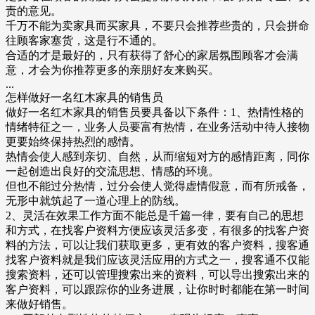
责的意见。
千万不能为卖家具而买家具，不要只会推荐些贵的，只会拼命
往顾客家塞货，这是行不通的。
合适的才是最好的，只有获得了舒心的家居氛围顾客才会满
意，才会为你推荐更多的亲朋好友来购买。
...
怎样做好一名红木家具的销售员
做好一名红木家具的销售员要具备以下条件：1、热情性格的
情绪特征之一，业务人员要富有热情，在业务活动中待人接物
更要始终保持热烈的感情。
热情会使人感到亲切、自然，从而缩短对方的感情距离，同你
一起创造出良好的交流思想、情感的环境。
但也不能过分热情，过分会使人觉得虚情假意，而有所戒备，
无形中就筑起了一道心理上的防线。
2、灵活在效果工作方面不能总是千篇一律，要有自己的思想
和方式，在找客户资料方便应该灵活多变，有很多的找客户资
料的方法，可以让我们获取更多，更有效的客户资料，搜客通
找客户资料就是我们应该灵活应用的方式之一，搜客通不仅能
搜索资料，还可以管理搜索出来的资料，可以导出搜索出来的
客户资料，可以跟踪你的业务进展，让你时时都能在第一时间
来做好销售。