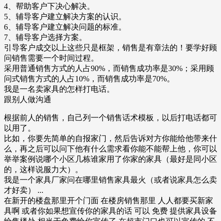
4、帮助客户下决心解决。
5、辅导客户建立解决方案的认识。
6、辅导客户建立解决问题的标准。
7、辅导客户选择方案。
引导客户成交以上这些只是框架，销售是有章法的！要学好顾
问销售需要一个时间过程。
采用普通销售方式的人占90%，而销售成功率是30%；采用顾
问式销售方式的人占10%，而销售成功率是70%。
我是一名卖家具的怎样打电话。
跟别人做沟通
根据前人的销售，自己列一个销售话术模板，以后打电话都可
以用了。
比如，你要先简单的自报家门，然后告诉对方你能给他带来什
么，再之后可以问下他有什么需求看你能不能帮上他，你可以
举举案例说哪个小区几栋谁家用了你家的家具（最好是同小区
的，这样说服力大）。
我是一个家具厂家问在哪里销售家具最火（或者说家具怎么卖
才好卖） ...
在新开的楼盘那里开个门面 在楼房销售那里 人人都要买新家
具啊 或者你如果想宣传你的家具的话 可以 免费 提供家具设备