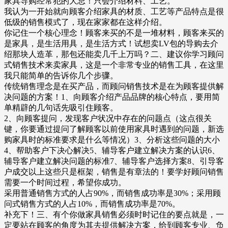
家具导购经常犯的大忌！只会介绍材料、工艺。
我认为一开始就向顾客介绍家具的材质、工艺等产品特点是很
低级的销售模式了，现在家家都在这样介绍。
你记住一个核心理念！顾客来买的不是一堆材料，顾客来买的
是家具，是生活用具，是生活方式！试想卖LV包的导购去介
绍那块人造革，那包还能卖几千上万吗？二、建议你学习顾问
式销售技术来卖家具，这是一个非常专业的销售工具，在这里
我只能简单的告诉你几个步骤。
传统销售理念是在买产品，而顾问销售技术是在为顾客提供解
决问题的方案！1、向顾客介绍产品品牌的核心特点，要用简
单精辟的几句话先吸引住顾客。
2、向顾客提问，发现客户状况中存在的问题点（这点很关
键，你要通过提问了解顾客以前使用家具时遇到的问题，新选
购家具时的标准要求是什么等情况）3、分析这些问题的大小
4、帮助客户下决心解决5、辅导客户建立解决方案的认识6、
辅导客户建立解决问题的标准7、辅导客户选择方案8、引导客
户成交以上这些只是框架，销售是有章法的！要学好顾问销售
需要一个时间过程，希望你成功。
采用普通销售方式的人占90%，而销售成功率是30%；采用顾
问式销售方式的人占10%，而销售成功率是70%。
补充下！三、有个你做家具销售必须时时记住的要点就是，一
定要站在顾客的角度为其去提供解决方案，给到顾客专业、负