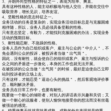
3、开朗外向型性格的特征之一，表现为坦率、爽直。
具有这种性格的人，能主动积极地与他人交往，并能在交往中
吸取营养，增长见识，培养友谊。
4、坚毅性格的意志特征之一。
业务活动的任务是复杂的，实现业务活动目标总是与克服困难
相伴随，所以，业务人员必须具备坚毅的性格。
只有意志坚定，有毅力，才能找到克服困难的办法，实现业务
活动的预期目标。
5、耐性能忍耐、不急躁的性格。
业务人员作为自己组织或客户、雇主与公众的＂中介人＂，不
免会遇到公众的投诉，被投诉者当做＂出气筒＂。
因此，没有耐性，就会使自己的组织或客户、雇主与投诉的公
众之间的矛盾进一步激化，本身的工作也就无法开展。
在被投诉的公众当做＂出气筒＂的时候，最好是迫使自己立即
站到投诉者的立场上去。
只有这样，才能忍受＂逼迫心头的挑战＂，然后客观地评价事
态，顺利解决矛盾。
业务员在日常工作中，也要有耐性。
既要做一个耐心的倾听者，对别人的讲话表示兴趣和关切；又
做一个耐心的说服者，使别人愉快地接受你的想法而没有丝毫
被强迫的感觉。
6、稳重做事干练就意味着成熟，成熟的外在表现就是稳重。