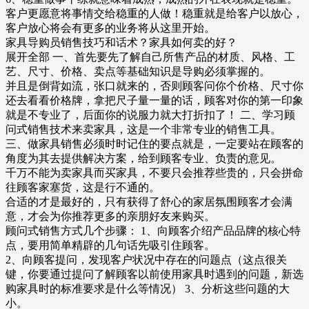
客户更愿意将事情交给稳重的人做！稳重就是给客户以放心，
客户放心将会有更多的业务将从这里开始。
家具导购员销售技巧和话术？家具如何卖的好？
展开全部 一、首先要先了解自己所售产品的材质、风格、工
艺、尺寸、价格、卖点等基础知识是导购必须掌握的。
并且是倒背如流，张口就来的，否则顾客问你个价格、尺寸你
还去看看价格牌，拿把尺子量一量的话，顾客对你的第一印象
就是不专业了，后面你的说服力就大打折扣了！ 二、学习顾
问式销售技术来卖家具，这是一个非常专业的销售工具。
三、做家具销售必须时时记住的要点就是，一定要站在顾客的
角度为其去提供解决方案，给到顾客专业、负责的意见。
千万不能为卖家具而买家具，不要只会推荐些贵的，只会拼命
往顾客家塞货，这是行不通的。
合适的才是最好的，只有获得了舒心的家居氛围顾客才会满
意，才会为你推荐更多的亲朋好友来购买。
顾问式销售方式几个步骤： 1、向顾客介绍产品品牌的核心特
点，要用简单精辟的几句话先吸引住顾客。
2、向顾客提问，发现客户状况中存在的问题点（这点很关
键，你要通过提问了解顾客以前使用家具时遇到的问题，新选
购家具时的标准要求是什么等情况） 3、分析这些问题的大
小。