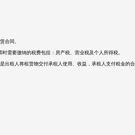
租赁合同。
票时需要缴纳的税费包括：房产税、营业税及个人所得税。
同是出租人将租赁物交付承租人使用、收益，承租人支付租金的