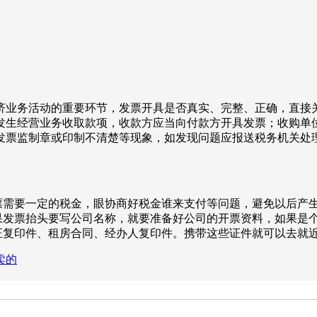
济业务活动的重要环节，发票开具是否真实、完整、正确，直接
发生经营业务收取款项，收款方应当向付款方开具发票；收购单
发票监制章或印制不清楚等现象，如发现问题应报送税务机关处
票需要一定的税金，眼协商好税金谁来支付等问题，避免以后产
果发票抬头要写公司名称，就要准备好公司的开票资料，如果是
份证复印件、租房合同、经办人复印件。携带这些证件就可以去就
卖的