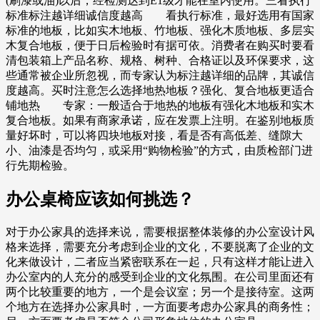
(刷漆或油)以后，经检测达到E1级才能在室内使用。三看执行
标准标注越详细诚信度越高 看执行标准，最好选用有国家
标准的地板，比如实木地板、竹地板、强化木质地板、多层实
木复合地板，便于日后检验时有据可依。消费者在购买时要看
清包装箱上产品名称、规格、树种、合格证以及环保要求，这
些通常被企业所忽视，而专家认为标注越详细的品牌，其诚信
度越高。买时注意怎么选择地热地板？强化、复合地板更适合
铺地热 专家：一般适合于地热的地板有强化木地板和实木
复合地板。如果有商家承诺，应在发票上注明。在鉴别地板质
量好坏时，可以将四块地板对接，看是否有高低差、缝隙大
小、油漆是否均匀，或采用“购物检验”的方式，由质检部门进
行先期检验。
办公桌椅应该如何挑选？
对于办公家具的选择来说，需要根据整体装修的办公室设计风
格来选择，需要充分考虑到企业的文化，不要脱离了企业的文
化来做设计，二者应当紧密联系在一起，只有这样才能让进入
办公室内的人充分的感受到企业的文化氛围。在公司里面还有
两个比较重要的地方，一个是会议室；另一个是接待室。这两
个地方在选择办公家具时，一方面要考虑办公家具的商务性；