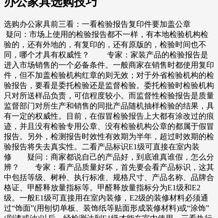
办公家具选购技巧
选购办公家具前三看：一看检验报告复印件要加盖公章
疑问：市场上使用的检验报告都不一样，有本地检验机构检
验的，还有外地的，有复印的，还有原版的，检验时间也不
同，哪个才具有权威性？ 专家：家装产品的检验报告是
进入市场销售的一个必备条件。一般商家在销售时都使用复印
件，但不加盖检验机构红章的则无效；对于外省检验机构的检
验报告，要看是委托检验还是监督检验。委托检验时检验机构
只对所送样品负责，可信程度较小。而监督性检验报告是质量
监督部门对所生产和销售的同批产品随机抽样检验的结果，具
有一定的权威性。目前，在假冒检验报告上大都有涂改过的痕
迹，并且没有检验专用公章、没有检验机构公章的都属于假冒
报告。另外，检测报告时效性有效期为半年，超过时效期的检
验报告将失去真实性。二看产品标识E1级可直接在室内装
修 疑问：商家都说自己的产品好，到底谁真谁假，怎么分
辨？ 专家：看产品质量好坏，首先要会看产品标识，这其
中包括等级、树种、执行标准、规格尺寸、产品名称、品牌合
格证、甲醛释放量指标等。甲醛释放量指标分为E1级和E2
级。一般E1级可直接用在室内装修，E2级的装修材料必须通
过“饰面”(用刨切单板、装饰纸等贴面形成装修材料)或“涂饰”