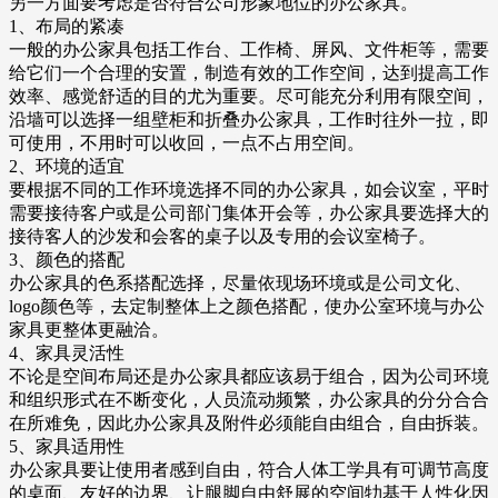
另一方面要考虑是否符合公司形象地位的办公家具。
1、布局的紧凑
一般的办公家具包括工作台、工作椅、屏风、文件柜等，需要
给它们一个合理的安置，制造有效的工作空间，达到提高工作
效率、感觉舒适的目的尤为重要。尽可能充分利用有限空间，
沿墙可以选择一组壁柜和折叠办公家具，工作时往外一拉，即
可使用，不用时可以收回，一点不占用空间。
2、环境的适宜
要根据不同的工作环境选择不同的办公家具，如会议室，平时
需要接待客户或是公司部门集体开会等，办公家具要选择大的
接待客人的沙发和会客的桌子以及专用的会议室椅子。
3、颜色的搭配
办公家具的色系搭配选择，尽量依现场环境或是公司文化、
logo颜色等，去定制整体上之颜色搭配，使办公室环境与办公
家具更整体更融洽。
4、家具灵活性
不论是空间布局还是办公家具都应该易于组合，因为公司环境
和组织形式在不断变化，人员流动频繁，办公家具的分分合合
在所难免，因此办公家具及附件必须能自由组合，自由拆装。
5、家具适用性
办公家具要让使用者感到自由，符合人体工学具有可调节高度
的桌面、友好的边界、让腿脚自由舒展的空间牞基于人性化因