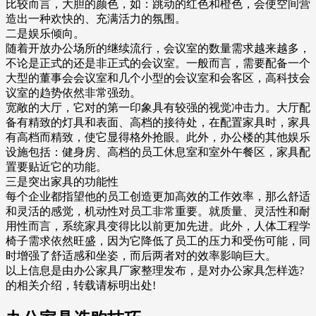
比较而言，大胆的颜色，如：跳动的红色和橙色，会使空间营
造出一种欢快的、充满活力的氛围。
二是娱乐倾向。
随着开放办公场所的继续流行，会议室的数量需求越来越多，
不论是正式的还是非正式的会议室。一般而言，需要配备一个
大型的董事会会议室和几个小型的会议室和会客区，高科技会
议室的趋势依然非常强劲。
宽敞的大厅，它对的第一印象具有较强的视觉冲击力。大厅配
备有精致的灯具和表面、高档的接待处，在配置家具时，家具
有高档而精致，使它显得格外抢眼。此外，办公楼的其他娱乐
设施包括：健身房、高档的员工休息室和室外午餐区，家具配
置要贴近它的功能。
三是突出家具的功能性
每个企业都指望他的员工创造更加高效的工作效率，那么舒适
和灵活的感觉，机动性对员工非常重要。就质量、灵活性和耐
用性而言，系统家具变得比以前更加先进。此外，人体工程学
椅子需求依然旺盛，因为它降低了员工的压力和受伤可能，同
时增强了舒适感和坐姿，而后两者对的效率影响巨大。
以上信息是由办公家具厂家整理发布，是对办公家具怎样选?
的相关介绍，转载请标明出处!