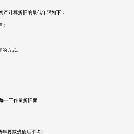
资产计算折旧的最低年限如下：
年；
理的方式。
产每一工作量折旧额
两年要减残值后平均）。