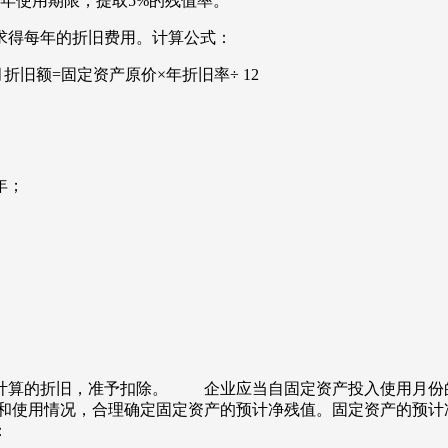
年使用期限，提取5%的残值率。
求得每年的折旧费用。计算公式：
折旧额=固定资产原价×年折旧率÷ 12
年；
计算的折旧，准予扣除。 企业应当自固定资产投入使用月份
和使用情况，合理确定固定资产的预计净残值。固定资产的预
：