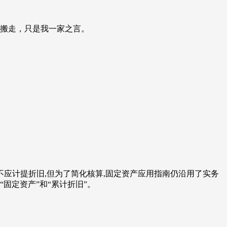
人搬走，只是我一家之言。
不应计提折旧,但为了简化核算,固定资产应用指南仍沿用了实务
固定资产”和“累计折旧”。