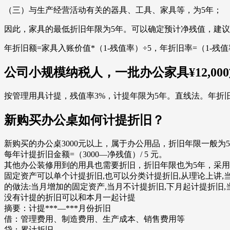
（三）与生产经营活动有关的器具、工具、家具等，为5年；
因此，家具的最低折旧年限为5年。可以确定预计净残值，建
年折旧额=家具入账价值*（1-残值率）÷5，年折旧率=（1-残值
公司小规模纳税人，一批办公家具¥12,00
按管理用具计提，残值率3%，计提年限为5年。直线法。年折旧额为1
新购买办公桌如何计提折旧？
新购买的办公桌3000元以上，属于办公用品，折旧年限一般为
每年计提折旧金额=（3000—净残值）/ 5 元。
其他办公装修用到的用具也需要折旧，折旧年限也为5年，采
固定资产可以单个计提折旧,也可以分类计提折旧,从理论上讲,
的做法:当月增加的固定资产,当月不计提折旧,下月起计提折旧,
没有计提的折旧可以和本月一起计提
摘要：计提***—***月份折旧
借：管理费用、制造费用、生产成本、销售费用等
贷：累计折旧