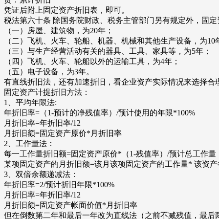
凭证后附上固定资产折旧表，即可。
税法第六十条 除国务院财政、税务主管部门另有规定外，固定
（一）房屋、建筑物，为20年；
（二）飞机、火车、轮船、机器、机械和其他生产设备，为10
（三）与生产经营活动有关的器具、工具、家具等，为5年；
（四）飞机、火车、轮船以外的运输工具，为4年；
（五）电子设备，为3年。
有直线折旧法，还有加速折旧，看企业资产实际情况来选择合
固定资产计提折旧方法：
1、平均年限法:
年折旧率=（1-预计的净残值率）/预计使用的年限*100%
月折旧率=年折旧率/12
月折旧额=固定资产原价*月折旧率
2、工作量法：
每一工作量折旧额=固定资产原价*（1-残值率）/预计总工作量
某项固定资产的月折旧额=该月该项固定资产的工作量* 该资
3、双倍余额递减法：
年折旧率=2/预计折旧年限*100%
月折旧率=年折旧率/12
月折旧额=固定资产帐面价值*月折旧率
但在倒数第二年和最后一年改为直线法（之前不减残值，最后