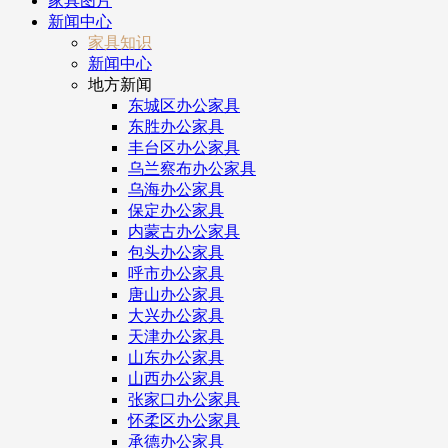
家具图片
新闻中心
家具知识
新闻中心
地方新闻
东城区办公家具
东胜办公家具
丰台区办公家具
乌兰察布办公家具
乌海办公家具
保定办公家具
内蒙古办公家具
包头办公家具
呼市办公家具
唐山办公家具
大兴办公家具
天津办公家具
山东办公家具
山西办公家具
张家口办公家具
怀柔区办公家具
承德办公家具