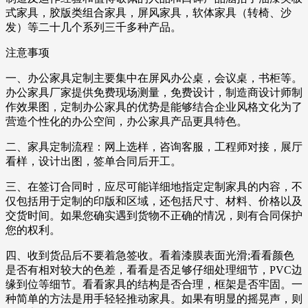
式家具，胶版类组合家具，屏风家具，软体家具（转椅、沙
发）等二十几个系列三千多种产品。
注意事项
一、办公家具定制主要集中在屏风办公桌，会议桌，书柜等。
办公家具厂家提供免费现场测量，免费设计，制造商设计师制
作效果图，定制办公家具的优势是能够结合企业风格文化为了
营造个性化的办公空间，办公家具产品更具特色。
二、家具定制流程：网上选样，咨询客服，工程师对接，展厅
看样，设计出图，签单合同后开工。
三、在签订合同时，应尽可能详细地指定定制家具的内容，不
仅包括用于定制的印版和区域，还包括尺寸、材料、价格以及
交货时间。如果您确实遇到货物不正确的情况，则有合同保护
您的权利。
四、收到货品后不要着急签收。看着漆膜表面光滑;看看颜色
是否有相对较大的色差，看看是否足够仔细处理细节，PVC边
缘到位等细节。看看家具的结构是否合理，框架是否牢固。一
种简单的方法是用手轻轻推动家具。如果有明显的摇晃声，则