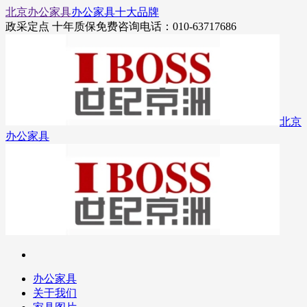
北京办公家具
办公家具十大品牌
政采定点 十年质保
免费咨询电话：010-63717686
北京
办公家具
办公家具
关于我们