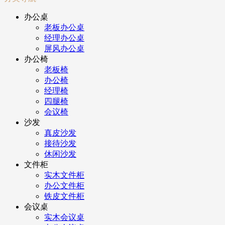
办公桌
老板办公桌
经理办公桌
屏风办公桌
办公椅
老板椅
办公椅
经理椅
四腿椅
会议椅
沙发
真皮沙发
接待沙发
休闲沙发
文件柜
实木文件柜
办公文件柜
铁皮文件柜
会议桌
实木会议桌