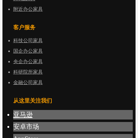
附近办公家具
客户服务
科技公司家具
国企办公家具
央企办公家具
科研院所家具
金融公司家具
从这里关注我们
亚马逊
安卓市场