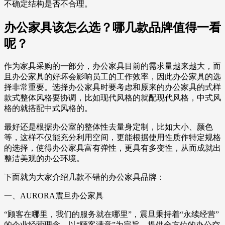
不确定结构是否不合理。
办公家具该怎么选？哪几款品牌值得一看
呢？
作为家具采购的一部分，办公家具目前的需求量越来越大，而
且办公家具的好坏会影响员工的工作效率，因此办公家具的选
择非常重要。选择办公家具时要考虑和原来的办公家具的式样
款式整体风格要协调，比如现代风格的就配现代风格，中式风
格的就搭配中式风格的。
最好还是根据办公室的整体性去量身定制，比如大小、颜色
等，这样不仅能充分利用空间，更能根据使用性质作特定规格
的选择，使得办公家具富有弹性，更具有多变性，从而成就出
整洁美观的办公环境。
下面就为大家介绍几款不错的办公家具品牌：
一、AURORA震旦办公家具
“顾客在哪里，我们的服务就在哪里”，震旦秉持着“永续经营”
的企业经营理念，以“顾客满意”为宗旨，提供全方位的办公空