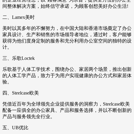
间整体解决方案，始终信守承诺，为顾客创想美好办公生活!
二、Lamex美时
美时以其多年的不懈努力，在中国大陆和香港市场奠定了办公
家具设计、生产和销售的市场领导者地位，通过时，客户能够
获得为他们度身定制的服务和充分利用办公室空间的独特的设
计。
三、乐歌Loctek
乐歌基于人体工学技术，围绕办公、家居两个场景，推出创新
的人体工学产品，致力于为用户实现健康的办公方式和家居体
验。
四、Steelcase欧美
凭借近百年为全球领先企业提供服务的洞察力，Steelcase欧美
配备一应俱全的办公家具、产品和服务选择，并以不断创新的
产品与服务领先全行业。
五、UB优比