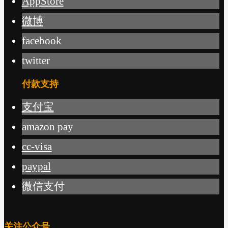
AppStore
微博
facebook
twitter
付款支持
支付宝
amazon pay
cc-visa
paypal
微信支付
关注公众号