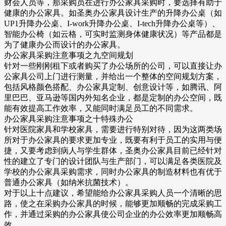
财会人员等，那采购员在进行办公家具采购时，要选择有助于
健康的办公家具。如圣奥办公家具设计生产的升降办公桌（如
UP1升降办公桌、I-work升降办公桌、I-tech升降办公桌等）、
智能办公椅（如云格，可实时监测身体健康状况）等产品都是
为了健康办公而设计的办公家具。
办公家具采购注意事项之九空间规划
针对一些刚刚租下或者购买了办公场所的公司，可以直接让办
公家具公司上门进行测量，并给出一个整体的空间规划方案，
包括风格颜色搭配、办公家具定制、创意设计等，如腾讯、阿
里巴巴、亚马逊等国内外知名企业，都是定制的办公空间，既
能有效提高工作效率，又能同时满足员工的不同需求。
办公家具采购注意事项之十特殊办公
针对医院家具和学校家具，需要进行特别对待，因为这两类场
所对于办公家具的要求更加专业，既要有利于员工的实用与便
捷，又要考虑到病人与学生群体，圣奥办公家具目前已经针对
性的建立了专门的设计团队与生产部门，可以满足各类医院及
学校的办公家具采购需求，同时办公家具的制造材料也有优于
普通办公家具（如纳米抗菌技术）。
对于以上十点建议，希望能给办公家具采购人员一个清晰的思
路，使之在采购办公家具的时候，能够更加顺畅的完成采购工
作，并通过采购的办公家具使公司企业的办公效率更加顺畅高
效。