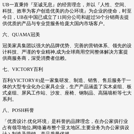
UB一直秉持『至诚无息』的经营理念，并以『人性、空间、
科技、效率为客户创造优美的办公环境』为企业的使命，时至
今日，UB在中国已成立了11间分公司和超过50个分销商去提
供优质的产品与专业货服务给庞大国内市场客户。
六、QUAMA冠美
冠美家具集团以强大的品牌优势、完善的营销体系、领先的设
计科技、严谨的专业精神,成为全球商用空间整体解决方案提
供商服务商，深受消费者信赖。
七、VICTORY百利
百利(VICTORY®)是一家集研发、制造、销售、售后服务于一
体的大型专业化办公家具企业，生产产品涵盖了实木桌组、板
式桌组、屏风工作站、沙发、座椅、钢制品、高隔墙柜等七大
系列。
八、POSH科誉
「优质设计.优化环境」是科誉的品牌理念，在办公家俱行业
占有领导地位,网络遍布整个亚太地区,主要业务为办公家俱设
计丶制造及营销，产品质量优越。