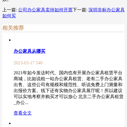
上一篇:
公司办公家具卖掉如何开票
下一篇:
深圳非标办公家具
如何买
相关推荐
办公家具从哪买
2023-03-17
540
2021年如今发达时代、国内也有开展办公家具租赁平台
商城，比如说租一站办公家具租赁、老有二手办公家具
出售、这些公司有规模和规范性、听说免费上门测量和
出报价方案。线下还有实物办公家具展厅呢！所以建议
可以实地考察并购买才可以放心 北京二手办公家具租赁
_办公...
查看全文