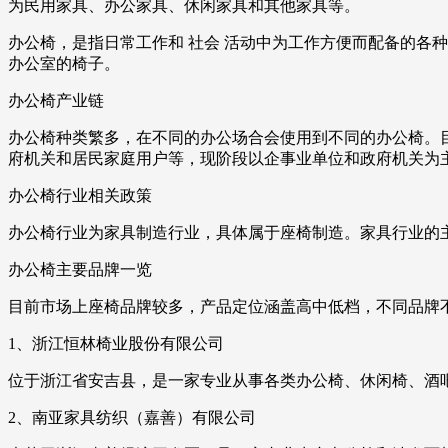
为民用家具、办公家具、休闲家具和其他家具等。
办公椅，是指日常工作和 社会 活动中为工作方便而配备的各
办公室的椅子。
办公椅产业链
办公椅种类繁多，在不同的办公场合会使用到不同的办公椅。
府机关和居民家庭用户等，现阶段以企事业单位和政府机关为
办公椅行业相关政策
办公椅行业为家具制造行业，具体属于座椅制造。家具行业的
办公椅主要品牌一览
目前市场上座椅品牌较多，产品定位涵盖高中低档，不同品牌
1、浙江恒林椅业股份有限公司
位于浙江省安吉县，是一家专业从事各类办公椅、休闲椅、酒
2、南亚家具纺织（嘉善）有限公司