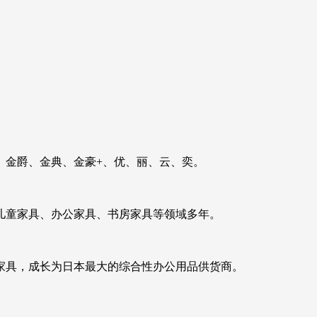
、金爵、金典、金豪+、优、丽、云、奕。
儿童家具、办公家具、书房家具等领域多年。
用家具，成长为日本最大的综合性办公用品供货商。