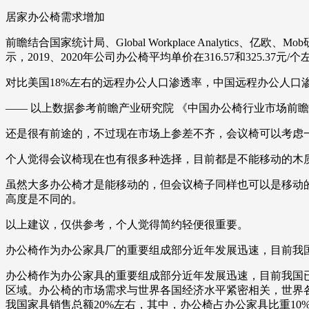
居家办公椅需求增加
前瞻结合国家统计局、Global Workplace Analy
示，2019、2020年公司办公椅平均单价在316.57和325.
对比美国18%左右的远程办公人口渗透率，中国远程办公人口
—— 以上数据参考前瞻产业研究院 《中国办公椅行业市场前
还是很有前途的，不过现在市场上参差不齐，会议椅可以考虑
个人觉得会议椅现在也有很多种选择，目前都是不能移动的木
虽然大多办公椅才是能移动的，但会议椅子同样也可以是移动的
高度是不同的。
以上建议，仅供参考，个人觉得简约轻便很重要。
办公椅作为办公家具厂的重要组成部分近年发展迅速，目前我国
办公椅作为办公家具的重要组成部分近年发展迅速，目前我国已
区域。办公椅的市场需求与世界各国经济水平紧密相关，世界
我国家具销售总额20%左右，其中，办公椅占办公家具比重10