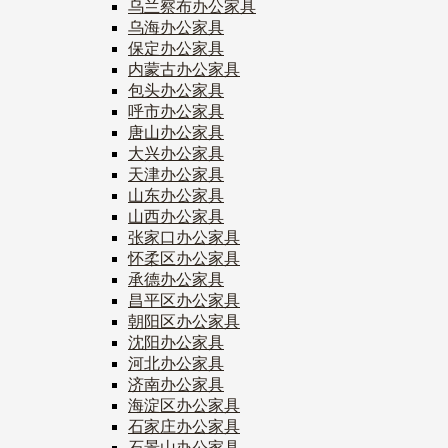
乌兰察布办公家具
乌海办公家具
保定办公家具
内蒙古办公家具
包头办公家具
呼市办公家具
唐山办公家具
大兴办公家具
天津办公家具
山东办公家具
山西办公家具
张家口办公家具
怀柔区办公家具
承德办公家具
昌平区办公家具
朝阳区办公家具
沈阳办公家具
河北办公家具
济南办公家具
海淀区办公家具
石家庄办公家具
石景山办公家具