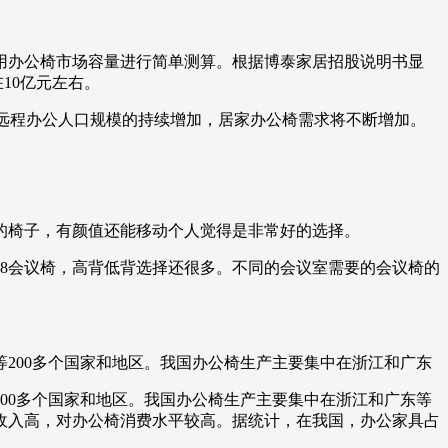
家办公人群用办公椅市场容量进行简单测算。根据博泰家居招股说明书显
在10亿元左右。
国远程办公人口规模的持续增加，居家办公椅需求将不断增加。
的椅子，有颜值还能移动个人觉得是非常好的选择。
08会议椅，高背低背选择还很多。不同的会议室需要的会议椅的
200多个国家和地区。我国办公椅生产主要集中在浙江和广东
00多个国家和地区。我国办公椅生产主要集中在浙江和广东等
收入高，对办公椅消费水平较高。据统计，在我国，办公家具占