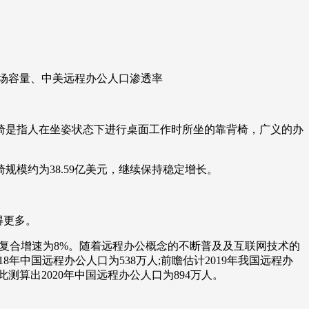
场容量、中美远程办公人口渗透率
办公椅是指人在坐姿状态下进行桌面工作时所坐的靠背椅，广义的办
公椅规模约为38.59亿美元，继续保持稳定增长。
得更多。
60万人，年均复合增速为8%。随着远程办公概念的不断普及及互联网技术的
8年中国远程办公人口为538万人;前瞻估计2019年我国远程办
测算出2020年中国远程办公人口为894万人。