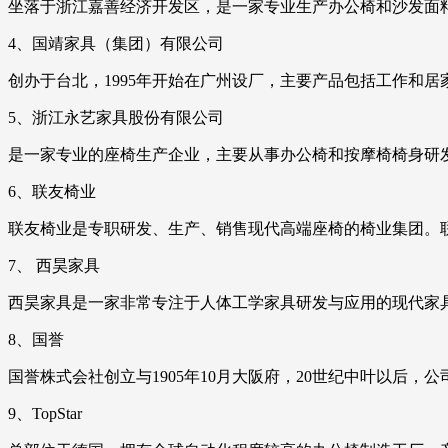
坐落于浙江嘉善经济开发区，是一家专业生产办公椅和沙发面
4、国靖家具（集团）有限公司
创办于台北，1995年开始在广州设厂，主要产品包括工作和
5、浙江永艺家具股份有限公司
是一家专业的座椅生产企业，主要从事办公椅和按摩椅椅身研
6、联友椅业
联友椅业是专职研发、生产、销售现代高端座椅的椅业集团。
7、 西昊家具
西昊家具是一家非常专注于人体工学家具研发与应用的现代家
8、国誉
国誉株式会社创立与1905年10月大阪府，20世纪中叶以
9、TopStar