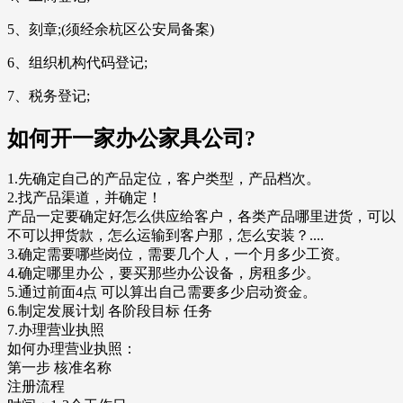
5、刻章;(须经余杭区公安局备案)
6、组织机构代码登记;
7、税务登记;
如何开一家办公家具公司?
1.先确定自己的产品定位，客户类型，产品档次。
2.找产品渠道，并确定！
产品一定要确定好怎么供应给客户，各类产品哪里进货，可以
不可以押货款，怎么运输到客户那，怎么安装？....
3.确定需要哪些岗位，需要几个人，一个月多少工资。
4.确定哪里办公，要买那些办公设备，房租多少。
5.通过前面4点 可以算出自己需要多少启动资金。
6.制定发展计划 各阶段目标 任务
7.办理营业执照
如何办理营业执照：
第一步 核准名称
注册流程