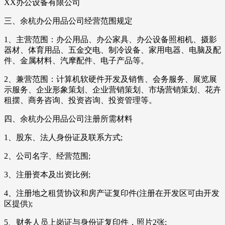
XX办公设备有限公司
三、余杭办公用品公司经营范围规定
1、主营范围：办公用品、办公家具、办公设备照相机、摄影
器材、体育用品、五金交电、制冷设备、家用电器、电脑及配
件、金属材料、汽摩配件、电子产品等。
2、兼营范围：计算机软硬件开发及销售、会务服务、展览展
示服务、企业形象策划、企业营销策划、市场营销策划、花卉
租摆、商务咨询、投资咨询、投资管理等。
四、余杭办公用品公司注册所需材料
1、股东、法人身份证及联系方式;
2、公司名字、经营范围;
3、注册资本及出资比例;
4、注册地之租赁协议和房产证复印件(注册在开发区可由开发
区提供);
5、财务人员上岗证与身份证复印件，照片2张;