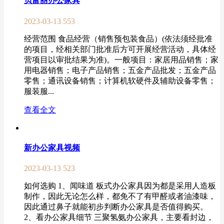
贝富丽办公家具
2023-03-13
553
经营范围 食品经营（销售预包装食品）(依法须经批准
的项目，经相关部门批准后方可开展经营活动，具体经
营项目以审批结果为准)。一般项目：家居用品销售；家
用电器销售；电子产品销售；五金产品批发；五金产品
零售；通讯设备销售；计算机软硬件及辅助设备零售；
服装服...
查看全文
新办公家具视频
2023-03-13
523
如何选购 1、闻味道 板式办公家具因为都是采用人造板
制作，因此无论怎么样，都免不了有甲醛或者油漆味，
因此通过鼻子就能初步判断办公家具是否值得购买。
2、看办公家具细节 三聚氢氨办公家具，主要看封边，