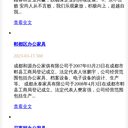
败 安尚人从不言败，我们乐观豪放，积极向上，超越自
我...
查看全文
郫都区办公家具
2023-03-15
560
成都和源办公家俱有限公司于2007年03月23日在成都市
郫县工商局登记成立。法定代表人张鹏宇，公司经营范
围包括办公家具、档案设备、电子设备的设计、生产
等。 成都永泰家具有限公司于2008年4月3日在成都市郫
县工商局登记成立。法定代表人樊富强，公司经营范围
包括生产...
查看全文