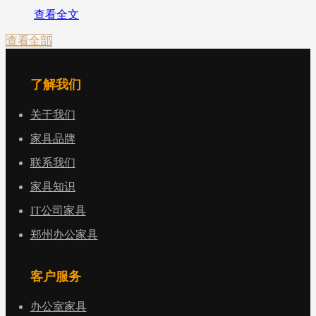
查看全文
查看全部
了解我们
关于我们
家具品牌
联系我们
家具知识
IT公司家具
郑州办公家具
客户服务
办公室家具