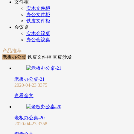
文件柜
实木文件柜
办公文件柜
铁皮文件柜
会议桌
实木会议桌
办公会议桌
产品推荐
老板办公桌
铁皮文件柜
真皮沙发
老板办公桌-21
2020-04-23
3375
查看全文
老板办公桌-20
2020-04-23
3358