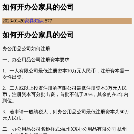
如何开办公家具的公司
2023-01-20
家具知识
577
如何开办公家具的公司
办公用品公司如何注册
一、办公用品公司注册资本要求
1、一人有限公司最低注册资本10万元人民币，注册资本需一
次性出资。
2、二人或以上投资注册的有限公司最低注册资本3万元人民
币，注册资本可分批出资，首批不低于20%，其余的在2年内
到位。
3、若申请一般纳税人，则办公用品公司最低注册资本为50万
元人民币。
二、办公用品公司名称样式:杭州XX办公用品有限公司 杭州