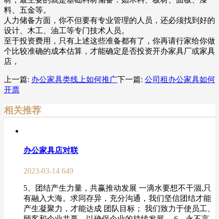
料、五金等。
人力储备方面，你不但要有专业管理的人员，还必须找到好的
设计、木工、油工等专门技术人员。
至于投资费用，只有上述这些准备都有了，你再请行家给你做
个比较准确的成本估算，才能确定是否投资开办家具厂或家具
店，
上一篇:
办公家具类线上如何推广
下一篇:
公司租办公家具如何
开票
相关推荐
办公家具店对联
2023-03-14
649
5、团结产生力量，共赢推动发展 一滴水要想不干涸,只
有融入大海。求同存异，充分沟通，我们坚信团结才能
产生凝聚力，才能达成 团队目标； 我们致力于使员工、
顾客和企业共赢，以确保企业的持续发展。 6、永不言