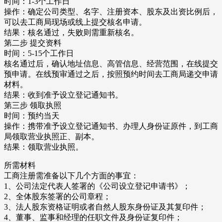
时间：1-3个工作日
操作：确定公司类型、名字、注册资本、股东及出资比例后，
可以去工商局现场或线上提交核名申请。
结果：核名通过，失败则需重新核名。
第二步 提交资料
时间：5-15个工作日
核名通过后，确认地址信息、高管信息、经营范围，在线提交
预申请。在线预审通过之后，按照预约时间去工商局递交申请
材料。
结果：收到准予设立登记通知书。
第三步 领取执照
时间：预约当天
操作：携带准予设立登记通知书、办理人身份证原件，到工商
局领取营业执照正、副本。
结果：领取营业执照。
所需材料
工商注册需准备以下几个方面的事宜：
1、公司法定代表人签署的《公司设立登记申请书》；
2、全体股东签署的公司章程；
3、法人股东资格证明或者自然人股东身份证及其复印件；
4、董事、监事和经理的任职文件及身份证复印件；