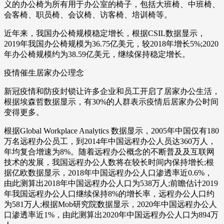
义的办公椅为所有用于办公室的椅子，包括大班椅、中班椅、
会客椅、职员椅、会议椅、访客椅、培训椅等。
近年来，我国办公椅规模稳定增长，根据CSIL数据显示，
2019年我国办公椅规模为36.75亿美元，较2018年增长5%;2020
年办公椅规模约为38.59亿美元，继续保持稳定增长。
疫情催生居家办公理念
新冠疫情和防疫封锁让许多企业和员工开启了居家办公生活，
根据埃森哲数据显示，有30%的人群表示疫情后居家办公时间
变得更多。
根据Global Workplace Analytics 数据显示，2005年中国仅有180
万名远程办公员工，到2014年中国远程办公人员达360万人，
年均复合增速为8%。随着远程办公概念的不断普及及互联网
技术的发展，我国远程办公人数将在较长时间内保持增长;根
据亿欧数据显示，2018年中国远程办公人口渗透率近0.6%，
由此测算出2018年中国远程办公人口为538万人;前瞻估计2019
年我国远程办公人口继续保持8%的增长率，远程办公人口约
为581万人;根据Mob研究院数据显示，2020年中国远程办公人
口渗透率近1%，由此测算出2020年中国远程办公人口为894万