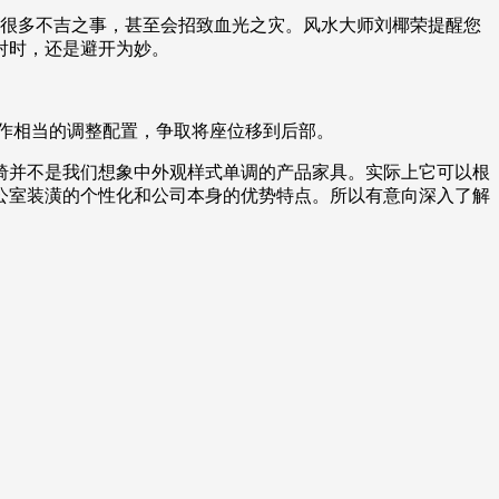
现很多不吉之事，甚至会招致血光之灾。风水大师刘椰荣提醒您
射时，还是避开为妙。
低作相当的调整配置，争取将座位移到后部。
椅并不是我们想象中外观样式单调的产品家具。实际上它可以根
公室装潢的个性化和公司本身的优势特点。所以有意向深入了解