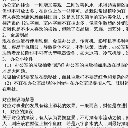
办公室的挂饰，一则增加美观，二则改善风水，求得趋吉避凶
但也不可放太多，在财位上放一盆即可。盆栽以常绿植物为宜
有人喜欢附庸风雅而挂国画，这是又好又简单的室内美化法，
挂严肃的书法字画。室内字画不宜挂太多，像竞争激烈的外销
石雕也是不少人喜欢的摆饰，但除了石品店、艺廊、园艺外，
2、 金属制品
现在企业流行使用铁柜、金属办公桌、传真机、影印机等多种
乱，容易干扰脑波，导致身体不适，不利决策。因此，办公室
决策者座位附也不可有大型电器设备，如大冰箱、冷气机等，
3、 办公小物件
（1） 办公室的垃圾桶要“藏”好 办公室的垃圾桶如果放在
才是大问题。
垃圾桶切记要安放在隐秘处，而且垃圾桶不要选红色和复杂的
（2）不宜在办公室出现的小物件 在办公室里要招人气、旺
在明处。
财位摆设与禁忌
财位对事业的发展有锦上添花的效果。一般而言，财位是在进
1、 财位的摆设
关于财位的摆设，有人认为要摆盆景，不可摆有水流动之物，
人，则应该在财位上摆个鱼缸，若是八字多水的人，则最好摆