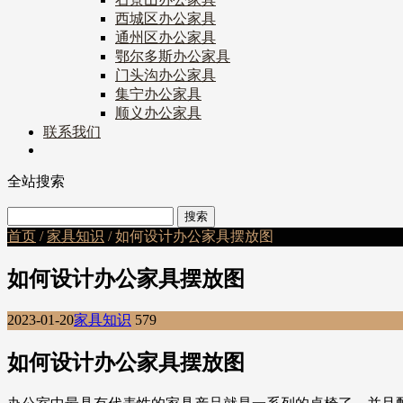
西城区办公家具
通州区办公家具
鄂尔多斯办公家具
门头沟办公家具
集宁办公家具
顺义办公家具
联系我们
全站搜索
首页
/
家具知识
/ 如何设计办公家具摆放图
如何设计办公家具摆放图
2023-01-20
家具知识
579
如何设计办公家具摆放图