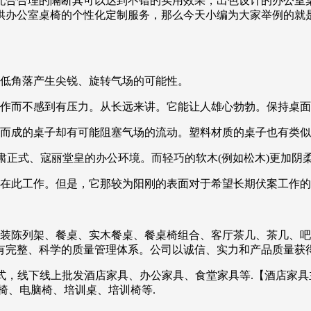
配合合理的隔断其可以达到不错的实用效果，出色设计的办公室
供办公室桌椅的个性化定制服务，那么今天小编为大家举例的就
降低角落产生尖锐、旋转气场的可能性。
工作而不感到有压力。从长远来讲。它能让人雄心勃勃。保持桌
和而成的桌子却有可能阻塞气场的流动。塑料材质的桌子也有类
严肃正式、寇丽堂皇的办公环境。而轻巧的软木(例如松木)更加
地在此工作。但是，它那较为阳刚的表面对于希望长期伏案工作
服装陈列架、餐桌、实木餐桌、餐桌椅组合、客厅茶几、茶几、
有完整、科学的质量管理体系。公司以诚信、实力和产品质量获
式，线下线上批发酒店家具、办公家具、食堂家具等.【酒店家
椅、电脑椅、培训桌、培训椅等.