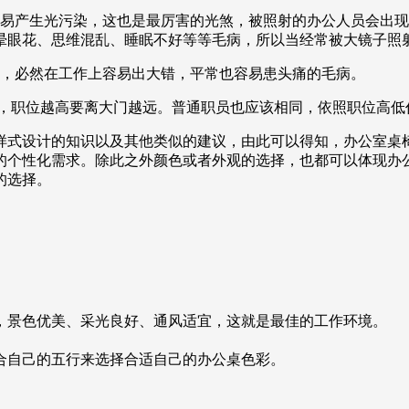
容易产生光污染，这也是最厉害的光煞，被照射的办公人员会出
晕眼花、思维混乱、睡眠不好等等毛病，所以当经常被大镜子照
喝，必然在工作上容易出大错，平常也容易患头痛的毛病。
内，职位越高要离大门越远。普通职员也应该相同，依照职位高
样式设计的知识以及其他类似的建议，由此可以得知，办公室桌
的个性化需求。除此之外颜色或者外观的选择，也都可以体现办
的选择。
，景色优美、采光良好、通风适宜，这就是最佳的工作环境。
合自己的五行来选择合适自己的办公桌色彩。