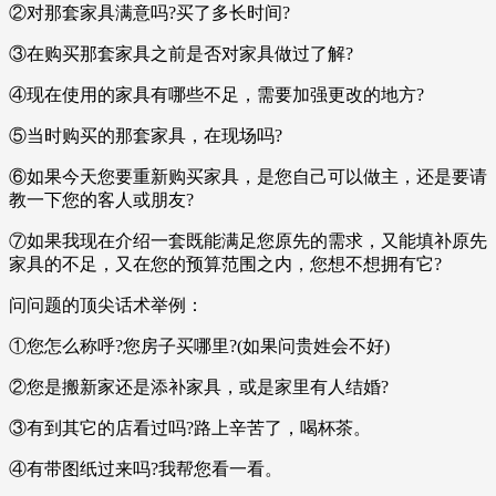
②对那套家具满意吗?买了多长时间?
③在购买那套家具之前是否对家具做过了解?
④现在使用的家具有哪些不足，需要加强更改的地方?
⑤当时购买的那套家具，在现场吗?
⑥如果今天您要重新购买家具，是您自己可以做主，还是要请
教一下您的客人或朋友?
⑦如果我现在介绍一套既能满足您原先的需求，又能填补原先
家具的不足，又在您的预算范围之内，您想不想拥有它?
问问题的顶尖话术举例：
①您怎么称呼?您房子买哪里?(如果问贵姓会不好)
②您是搬新家还是添补家具，或是家里有人结婚?
③有到其它的店看过吗?路上辛苦了，喝杯茶。
④有带图纸过来吗?我帮您看一看。