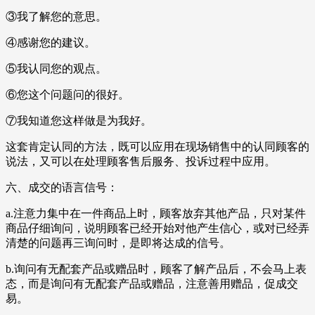
③我了解您的意思。
④感谢您的建议。
⑤我认同您的观点。
⑥您这个问题问的很好。
⑦我知道您这样做是为我好。
这套肯定认同的方法，既可以应用在现场销售中的认同顾客的
说法，又可以在处理顾客售后服务、投诉过程中应用。
六、成交的语言信号：
a.注意力集中在一件商品上时，顾客放弃其他产品，只对某件
商品仔细询问，说明顾客已经开始对他产生信心，或对已经弄
清楚的问题再三询问时，是即将达成的信号。
b.询问有无配套产品或赠品时，顾客了解产品后，不会马上表
态，而是询问有无配套产品或赠品，注意善用赠品，促成交
易。