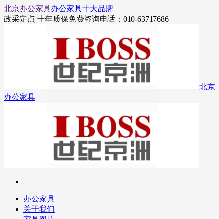
北京办公家具
办公家具十大品牌
政采定点 十年质保
免费咨询电话：010-63717686
北京
办公家具
办公家具
关于我们