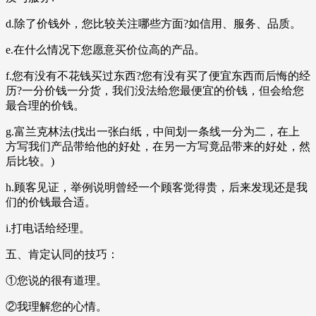
d.除了价钱外，您比较关注哪些方面?如信用、服务、品质。
e.在什么情况下您愿意买价位高的产品。
f.您有没有不花钱买过东西?您有没有买了便宜东西而后悔的经
历?一分价钱一分货，我们没法给您最便宜的价钱，但会给您
最合理的价钱。
g.富兰克林法(找出一张白纸，中间划一条线一分为二，在上
方写我们产品带给他的好处，在另一方写竟品带来的好处，然
后比较。)
h.顾客见证，举例说明曾经一个顾客觉得贵，后来发现还是我
们的价钱最合适。
i.打电话给经理。
五、肯定认同的技巧：
①您说的很有道理。
②我理解您的心情。