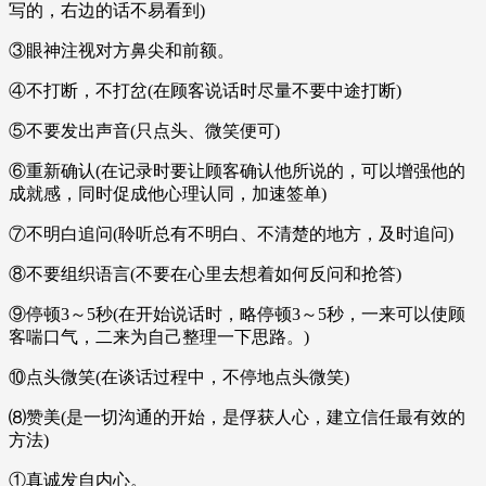
写的，右边的话不易看到)
③眼神注视对方鼻尖和前额。
④不打断，不打岔(在顾客说话时尽量不要中途打断)
⑤不要发出声音(只点头、微笑便可)
⑥重新确认(在记录时要让顾客确认他所说的，可以增强他的
成就感，同时促成他心理认同，加速签单)
⑦不明白追问(聆听总有不明白、不清楚的地方，及时追问)
⑧不要组织语言(不要在心里去想着如何反问和抢答)
⑨停顿3～5秒(在开始说话时，略停顿3～5秒，一来可以使顾
客喘口气，二来为自己整理一下思路。)
⑩点头微笑(在谈话过程中，不停地点头微笑)
⑻赞美(是一切沟通的开始，是俘获人心，建立信任最有效的
方法)
①真诚发自内心。