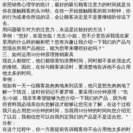
依照销售心理学的统计，最好的吸引顾客注意力的时间就是当
你在接触顾客的头30秒。在你一开始接触顾客的前30秒钟，你
的行为或者你所说的话，会让顾客决定是不是要继续听你说下
去。
用问题吸引对方的注意力，永远是比较好的方法！
举例：“您好，欢迎光临！先生/小姐，您不介意告诉我现在家
里用的什么样的橱柜吧？您有兴趣让我介绍一下我们的产品与
您现在所用产品相比，能为您带来哪些好处吗？”
三、如何运用10分钟原理推销家具
现在人都很忙，他们都很害怕浪费时间，同时都不喜欢强迫式
的推销。因此，在你与顾客谈话时，要清楚地告诉他不会占用
他太多的时间。
举例：
假如有一天一位顾客急匆匆地来到店里，他只是想先匆匆地了
解一下情况，这时你切记不要罗嗦，要采用10分钟原理：“先
生/小姐，我非常希望能够为您介绍一下我们的产品，因为有
些资料我必须亲自向您解说才能够让您完全了解，在这个过程
我只会占用您10分钟的时间，当我用10分钟的时间向您介绍完
了以后，我相信您可以自我判定我们的产品是不是适合您。”
分析：
在这个过程中，你一方面提前告诉顾客你不会占用他太多的时