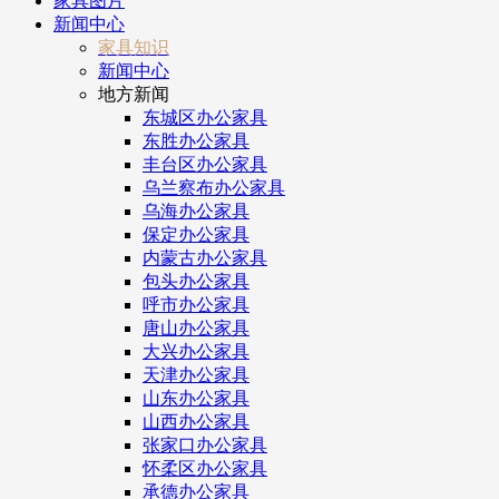
家具图片
新闻中心
家具知识
新闻中心
地方新闻
东城区办公家具
东胜办公家具
丰台区办公家具
乌兰察布办公家具
乌海办公家具
保定办公家具
内蒙古办公家具
包头办公家具
呼市办公家具
唐山办公家具
大兴办公家具
天津办公家具
山东办公家具
山西办公家具
张家口办公家具
怀柔区办公家具
承德办公家具