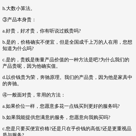
h.大数小算法。
③产品本身贵：
a.好贵，好才贵，你有听说过贱贵吗?
b.是的，价格确实不便宜，但是全国成千上万的人在用，您想
知道为什么吗?
c.是的，贵贱是衡量产品价值的一种方法是吧?为什么我们的
产品贵呢，因为他确实值。
d.以价钱贵为荣，奔驰原理。我们的产品贵，因为他是家具中
的奔驰。
④一般面对贵，常用的方法：
a.如果价位一样，您愿意多花一点钱买到更好的服务吗?
b.如果我能提供您满意的服务，您愿意向我购买吗?
c.您是只要买便宜价格?还是只在乎价钱的高低?还是更重视品
质与服务?