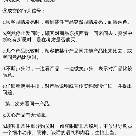
⑤成交的行为信号：
a.顾客眼睛发亮时，看到某件产品突然眼睛发亮，面露喜色。
b.突然停止发问时，顾客对商品东摸西看，问来问去，突然中
断略有所思时，是在考虑是否购买。
c.几个产品比较时，顾客把某个产品同其他产品比来比去，或
者同竟品比较时。
d.不断点头时，一边看产品，一边微笑点头，表示对产品比较
满意。
e.仔细看使用手册，对产品说明或宣传资料阅读仔细，并提出
问题。
f.第二次来看同一产品。
g.关心产品有无瑕疵。
h.顾客非常注重导购员时，顾客眼睛非常锐利，不放过导购员
一个细小动作、眼神、谈话的语气和内容，生怕上当。