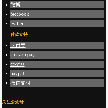
微博
facebook
twitter
付款支持
支付宝
amazon pay
cc-visa
paypal
微信支付
关注公众号