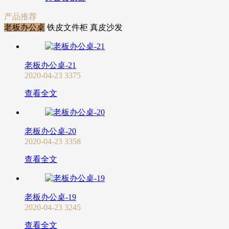
产品推荐
老板办公桌
铁皮文件柜
真皮沙发
老板办公桌-21
2020-04-23
3375
查看全文
老板办公桌-20
2020-04-23
3358
查看全文
老板办公桌-19
2020-04-23
3245
查看全文