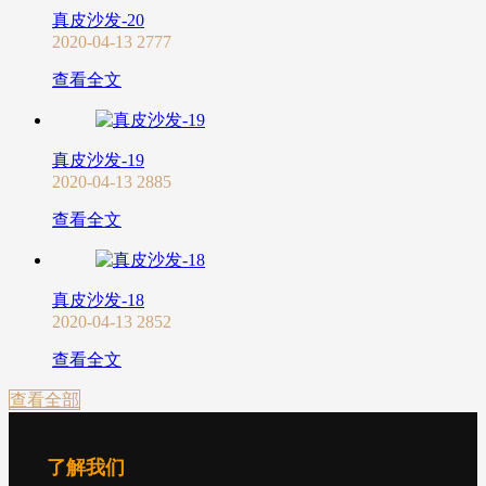
真皮沙发-20
2020-04-13
2777
查看全文
真皮沙发-19
2020-04-13
2885
查看全文
真皮沙发-18
2020-04-13
2852
查看全文
查看全部
了解我们