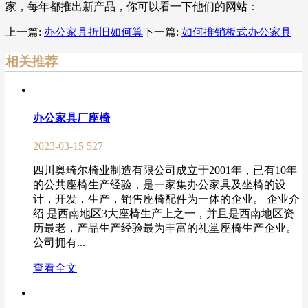
家，每年都推出新产品，你可以看一下他们的网站：
上一篇:
办公家具折旧如何算
下一篇:
如何推销板式办公家具
相关推荐
办公家具厂座椅
2023-03-15
527
四川奥琦尔椅业制造有限公司成立于2001年，已有10年
的公共座椅生产经验，是一家集办公家具及坐椅的设
计，开发，生产，销售座椅配件为一体的企业。 企业介
绍 是西南地区3大座椅生产上之一，并且是西南地区资
历最老，产品生产经验最为丰富的礼堂座椅生产企业。
公司拥有...
查看全文