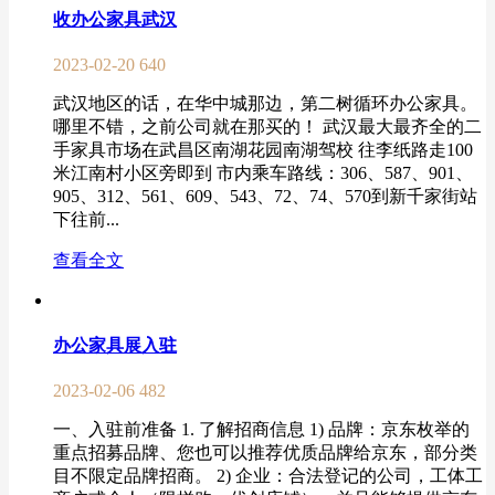
收办公家具武汉
2023-02-20
640
武汉地区的话，在华中城那边，第二树循环办公家具。
哪里不错，之前公司就在那买的！ 武汉最大最齐全的二
手家具市场在武昌区南湖花园南湖驾校 往李纸路走100
米江南村小区旁即到 市内乘车路线：306、587、901、
905、312、561、609、543、72、74、570到新千家街站
下往前...
查看全文
办公家具展入驻
2023-02-06
482
一、入驻前准备 1. 了解招商信息 1) 品牌：京东枚举的
重点招募品牌、您也可以推荐优质品牌给京东，部分类
目不限定品牌招商。 2) 企业：合法登记的公司，工体工