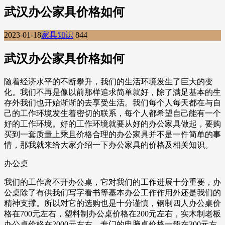
武汉办公家具价格如何
2023-01-18
家具知识
844
武汉办公家具价格如何
随着经济水平的不断攀升，我们的生活环境发生了巨大的变
化。我们不再是像以前那样追求简单就好，除了满足基本的生
存外我们也开始渐渐的去享受生活。我们每个人每天都在与自
己的工作环境发生着密切的联系，每个人都希望自己能有一个
好的工作环境。好的工作环境就要从好的办公家具做起，要购
买到一套质量上乘且价格合理的办公家具并不是一件简单的事
情，那我就来给大家介绍一下办公家具的价格及相关知识。
办公桌
我们的工作离不开办公桌，它对我们的工作进展十分重要，办
公桌除了有供我们写字看书等基本办公工作作用外还是我们的
精神支撑。所以对它的选购也是十分谨慎，钢制四人办公桌价
格在700元左右，塑料制办公桌价格在200元左右，实木制老板
办公桌价格在2000元左右。专门的电脑桌价格一般在300元左