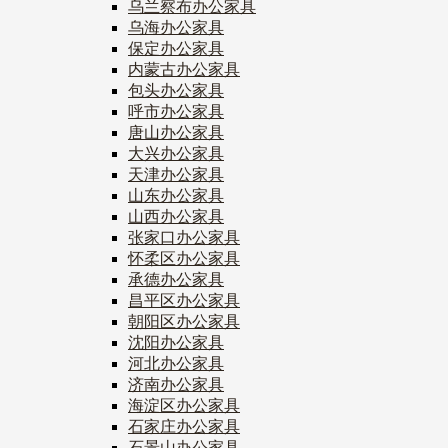
乌兰察布办公家具
乌海办公家具
保定办公家具
内蒙古办公家具
包头办公家具
呼市办公家具
唐山办公家具
大兴办公家具
天津办公家具
山东办公家具
山西办公家具
张家口办公家具
怀柔区办公家具
承德办公家具
昌平区办公家具
朝阳区办公家具
沈阳办公家具
河北办公家具
济南办公家具
海淀区办公家具
石家庄办公家具
石景山办公家具