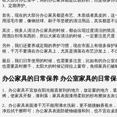
在大部分办公室中，用的办公家具都是比较好的，但是很多办
3、定期养护。
首先，现在的大部分办公家具都是布艺、木质或者真皮的，这
用湿毛巾擦，像钢丝球、刷子等坚硬的清洁用品，其实都是不
其次，很多人清洁办公家具的时候，都会出现过度清洁的情况
用漂白剂等东西的，所以大家在清洁的时候，一定要注意尺度
另外，我们还要养成定期的养护习惯，现在市面上有很多保护
候，千万不要滴在办公家具上，尤其是滴落在布艺沙发上，不
最后，我们日常使用的时候，也需要多注意，比如有的办公室
也需要及时擦干，太阳大的时候记得拉上窗帘，免得家具们被
办公家具的日常保养 办公室家具的日常
1、办公家具不宜放在阳光能直射到的地方，放近窗的地方，
烤，使家具开裂，漆剥落；家具表面漆用柔软的纱布擦抹去灰
2、办公家具表面漆千万不能用沸水洗刷，更不能接触香蕉水
净后拭干擦即可；办公家具表面防硬物碰撞和到，也不宜在桌