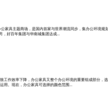
公家具主题商场，是国内首家与世界潮流同步，集办公环境规划、办
月，好百年集团与华南城集团达成...
致工作效率下降，办公家具又整个办公环境的重要组成部分，选
用。现在，办公家具可选择的颜色范围...