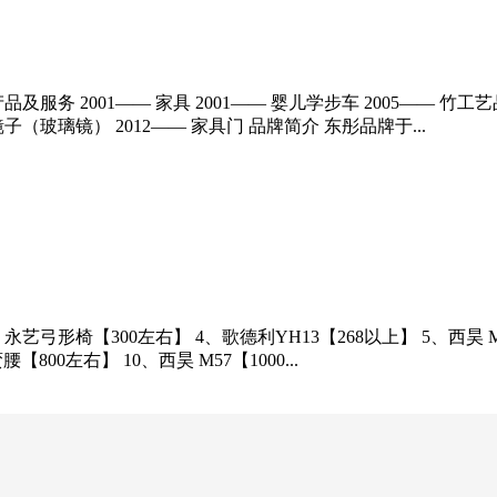
务 2001—— 家具 2001—— 婴儿学步车 2005—— 竹工艺品 
 镜子（玻璃镜） 2012—— 家具门 品牌简介 东彤品牌于...
永艺弓形椅【300左右】 4、歌德利YH13【268以上】 5、西昊 M7
【800左右】 10、西昊 M57【1000...