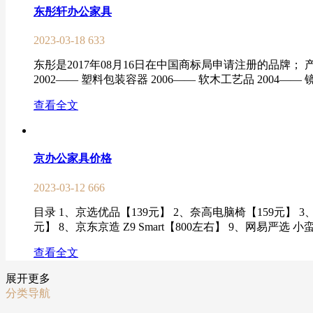
东彤轩办公家具
2023-03-18
633
东彤是2017年08月16日在中国商标局申请注册的品牌； 产品及服
2002—— 塑料包装容器 2006—— 软木工艺品 2004——
查看全文
京办公家具价格
2023-03-12
666
目录 1、京选优品【139元】 2、奈高电脑椅【159元】 3、
元】 8、京东京造 Z9 Smart【800左右】 9、网易严选 小蛮腰
查看全文
展开更多
分类导航