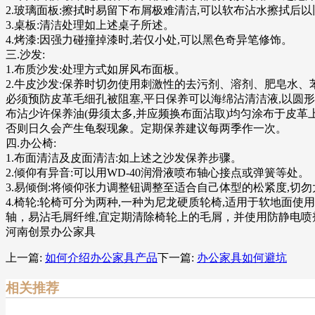
2.玻璃面板:擦拭时易留下布屑极难清洁,可以软布沾水擦拭后
3.桌板:清洁处理如上述桌子所述。
4.烤漆:因强力碰撞掉漆时,若仅小处,可以黑色奇异笔修饰。
三.沙发:
1.布质沙发:处理方式如屏风布面板。
2.牛皮沙发:保养时切勿使用刺激性的去污剂、溶剂、肥皂水、
必须预防皮革毛细孔被阻塞,平日保养可以海绵沾清洁液,以圆形
布沾少许保养油(毋须太多,并应频换布面沾取)均匀涂布于皮革
否则日久会产生龟裂现象。定期保养建议每两季作一次。
四.办公椅:
1.布面清洁及皮面清洁:如上述之沙发保养步骤。
2.倾仰有异音:可以用WD-40润滑液喷布轴心接点或弹簧等处。
3.易倾倒:将倾仰张力调整钮调整至适合自己体型的松紧度,切勿
4.椅轮:轮椅可分为两种,一种为尼龙硬质轮椅,适用于软地面
轴，易沾毛屑纤维,宜定期清除椅轮上的毛屑，并使用防静电喷
河南创景办公家具
上一篇:
如何介绍办公家具产品
下一篇:
办公家具如何避坑
相关推荐