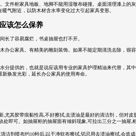
活。文件柜家具地板、地脚不能用湿墩布碰撞。桌面清理漆上的
在暖气附近，以防木材含水率变化过大引起家具变形。
具应该怎么保养
时间长了容易腐烂，书桌抽屉也打不开。
原木办公家具。有精美的雕刻装饰。如果不能定期清洗去除，很
靠水分提供的，也就是说应该用专业的家具护理精油来代替，其
重新焕发光彩，延长办公家具的使用寿命。
如新,尤其胶带痕黏性高,不好擦拭,去渍油是最好的清洁剂，但对皮
喷布滑轨处即可。如抽屉柜的抽屉面有倾斜现象,可拉出三分之一抽
沫清洁剂喷布约10秒后,以干净软布擦拭,切忌用去渍油擦拭,会造