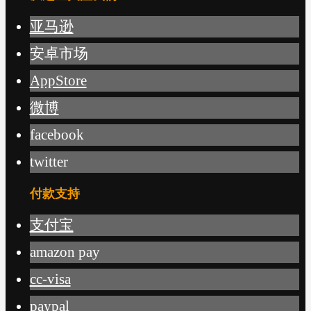
亚马逊
安卓市场
AppStore
微博
facebook
twitter
付款支持
支付宝
amazon pay
cc-visa
paypal