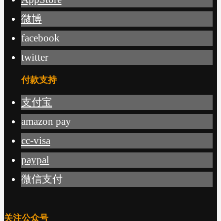
微博
facebook
twitter
付款支持
支付宝
amazon pay
cc-visa
paypal
微信支付
关注公众号