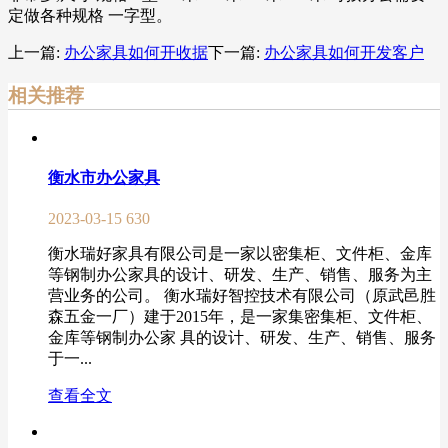
定做各种规格 一字型。
上一篇:
办公家具如何开收据
下一篇:
办公家具如何开发客户
相关推荐
衡水市办公家具
2023-03-15
630
衡水瑞好家具有限公司是一家以密集柜、文件柜、金库
等钢制办公家具的设计、研发、生产、销售、服务为主
营业务的公司。 衡水瑞好智控技术有限公司（原武邑胜
森五金一厂）建于2015年，是一家集密集柜、文件柜、
金库等钢制办公家 具的设计、研发、生产、销售、服务
于一...
查看全文