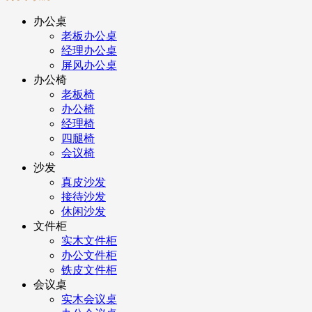
办公桌
老板办公桌
经理办公桌
屏风办公桌
办公椅
老板椅
办公椅
经理椅
四腿椅
会议椅
沙发
真皮沙发
接待沙发
休闲沙发
文件柜
实木文件柜
办公文件柜
铁皮文件柜
会议桌
实木会议桌