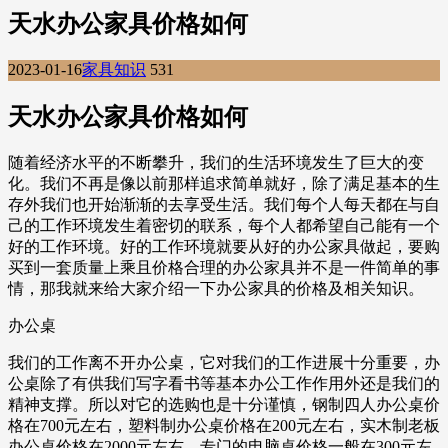
天水办公家具价格如何
2023-01-16
家具知识
531
天水办公家具价格如何
随着经济水平的不断攀升，我们的生活环境发生了巨大的变
化。我们不再是像以前那样追求简单就好，除了满足基本的生
存外我们也开始渐渐的去享受生活。我们每个人每天都在与自
己的工作环境发生着密切的联系，每个人都希望自己能有一个
好的工作环境。好的工作环境就要从好的办公家具做起，要购
买到一套质量上乘且价格合理的办公家具并不是一件简单的事
情，那我就来给大家介绍一下办公家具的价格及相关知识。
办公桌
我们的工作离不开办公桌，它对我们的工作进展十分重要，办
公桌除了有供我们写字看书等基本办公工作作用外还是我们的
精神支撑。所以对它的选购也是十分谨慎，钢制四人办公桌价
格在700元左右，塑料制办公桌价格在200元左右，实木制老板
办公桌价格在2000元左右。专门的电脑桌价格一般在300元左