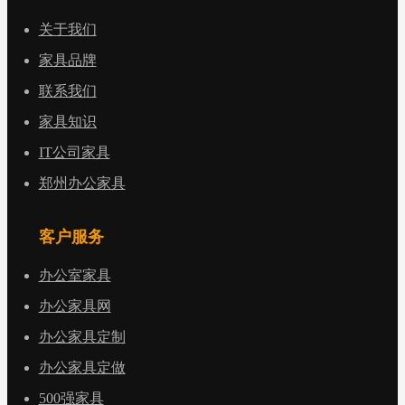
关于我们
家具品牌
联系我们
家具知识
IT公司家具
郑州办公家具
客户服务
办公室家具
办公家具网
办公家具定制
办公家具定做
500强家具