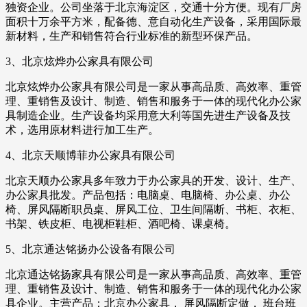
独资企业。公司坐落于北京海淀区，交通十分方便。现有厂房
面积十万余平方米，配备德、意自动化生产设备，采用国际最
新材料，生产和销售符合行业标准的新型环保产品。
3、北京炫烨办公家具有限公司
北京炫烨办公家具有限公司是一家从事高品质、高效率、重管
理、重销售及设计、制造、销售和服务于一体的现代化办公家
具制造企业。生产设备均采用意大利等国先进生产设备及技
术，选用原材料进行加工生产。
4、北京天顺博菲办公家具有限公司
北京天顺办公家具多年致力于办公家具的开发、设计、生产、
办公家具批发。产品包括：电脑桌、电脑椅、办公桌、办公
椅、屏风隔断职员桌、屏风工位、卫生间隔断、书柜、衣柜、
书架、铁皮柜、电视柜鞋柜、酒吧椅、课桌椅。
5、北京通达铭扬办公设备有限公司
北京通达铭扬家具有限公司是一家从事高品质、高效率、重管
理、重销售及设计、制造、销售和服务于一体的现代化办公家
具企业。主营产品：北京办公家具， 屏风隔断定做， 班台班