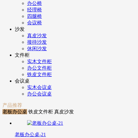
办公椅
经理椅
四腿椅
会议椅
沙发
真皮沙发
接待沙发
休闲沙发
文件柜
实木文件柜
办公文件柜
铁皮文件柜
会议桌
实木会议桌
办公会议桌
产品推荐
老板办公桌
铁皮文件柜
真皮沙发
老板办公桌-21