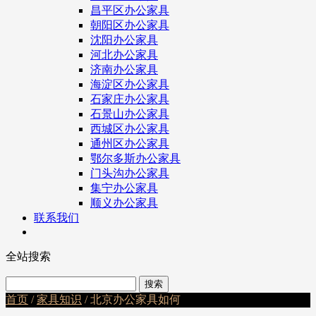
昌平区办公家具
朝阳区办公家具
沈阳办公家具
河北办公家具
济南办公家具
海淀区办公家具
石家庄办公家具
石景山办公家具
西城区办公家具
通州区办公家具
鄂尔多斯办公家具
门头沟办公家具
集宁办公家具
顺义办公家具
联系我们
全站搜索
首页
/
家具知识
/ 北京办公家具如何