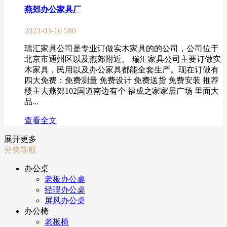
燕郊办公家具厂
2023-03-16
580
瑞汇家具公司是专业订做实木家具的的公司，公司位于
北京市通州区以及燕郊附近。 瑞汇家具公司主要订做实
木家具，民用以及办公家具都能全套生产。现在订做有
四大免费：免费测量 免费设计 免费送货 免费安装 推荐
楼主去燕郊102国道南边有个 福成之家家居广场 里面大
品...
查看全文
展开更多
分类导航
办公桌
老板办公桌
经理办公桌
屏风办公桌
办公椅
老板椅