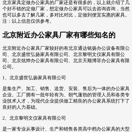
北京家具定做办公家具的厂家还是有很多的，以上就介绍了几
个好不错的定做厂家，想定做办公家具可以去咨询咨询，当然
也可以多去了解几家，多对比对比，定做到便宜实惠的家具。
注：以上信息仅供参考。
北京附近办公家具厂家有哪些知名的
北京附近办公家具厂家较好的有北京通达铭扬办公设备有限公
司、北京盛世弘扬家具有限公司、北京黎明文仪家具有限公
司、北京炫烨办公家具有限公司、北京天顺博菲办公家具有限
公司。
1、北京盛世弘扬家具有限公司
是集生产、加工、销售、送货、安装、售后为一体的办公家具
企业。工厂拥有一批年轻有为、朝气蓬勃的管理人员和各类专
业技术人才，为现代企业提供做工精良的办公家具系统打下了
良好的人力基础。
2、北京黎明文仪家具有限公司
是一家专业从事设计、生产和销售各类高中档办公家具的大型