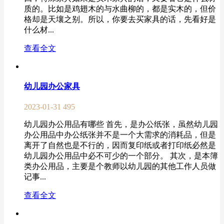
质的。比如是鸡翅木的与水曲柳的，都是实木的，但价
格却是天壤之别。所以，你要去买家具的话，先看好是
什么材...
查看全文
幼儿园办公家具
2023-01-31
495
幼儿园办公用品有哪些 首先，是办公纸张，虽然幼儿园
办公用品中办公纸张并不是一个大需求的消耗品，但是
离开了自然也是不行的，因而复印纸或者打印纸必然是
幼儿园办公用品中必不可少的一个部分。 其次，是本簿
类办公用品，主要是个教师以幼儿园的其他工作人员做
记事...
查看全文