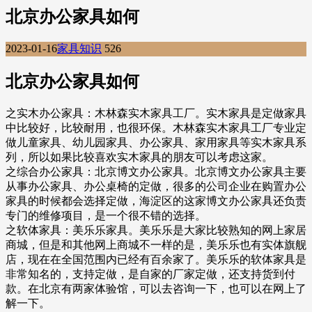
北京办公家具如何
2023-01-16
家具知识
526
北京办公家具如何
之实木办公家具：木林森实木家具工厂。实木家具是定做家具
中比较好，比较耐用，也很环保。木林森实木家具工厂专业定
做儿童家具、幼儿园家具、办公家具、家用家具等实木家具系
列，所以如果比较喜欢实木家具的朋友可以考虑这家。
之综合办公家具：北京博文办公家具。北京博文办公家具主要
从事办公家具、办公桌椅的定做，很多的公司企业在购置办公
家具的时候都会选择定做，海淀区的这家博文办公家具还负责
专门的维修项目，是一个很不错的选择。
之软体家具：美乐乐家具。美乐乐是大家比较熟知的网上家居
商城，但是和其他网上商城不一样的是，美乐乐也有实体旗舰
店，现在在全国范围内已经有百余家了。美乐乐的软体家具是
非常知名的，支持定做，是自家的厂家定做，还支持货到付
款。在北京有两家体验馆，可以去咨询一下，也可以在网上了
解一下。