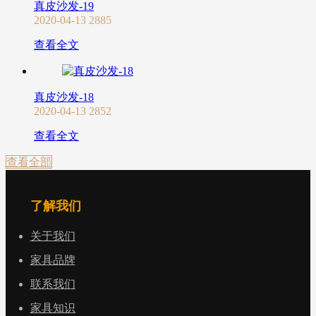
真皮沙发-19
2020-04-13
2885
查看全文
真皮沙发-18
2020-04-13
2852
查看全文
查看全部
了解我们
关于我们
家具品牌
联系我们
家具知识