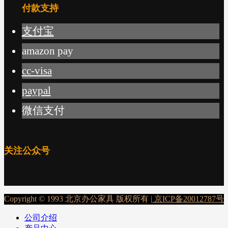
付款支持
支付宝
amazon pay
cc-visa
paypal
微信支付
关注公众号
Copyright © 1993 北京办公家具 版权所有 |
京ICP备20012787号
公司介绍