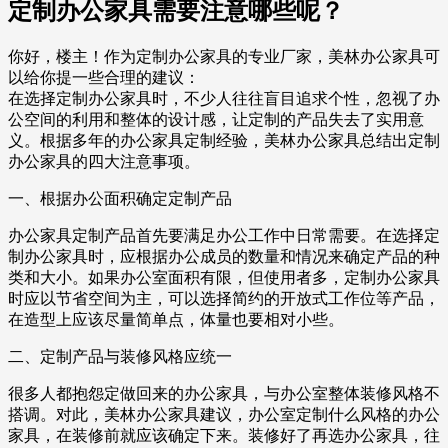
定制办公家具需要注意哪些呢？
你好，楼主！作为定制办公家具的专业厂家，美林办公家具可
以给你提一些合理的建议：
在选择定制办公家具时，不少人往往盲目追求个性，忽视了办
公空间的利用和整体的设计感，让定制的产品失去了实用意
义。根据多年的办公家具定制经验，美林办公家具总结出定制
办公家具的四大注意事项。
一、根据办公面积确定定制产品
办公家具定制产品首先要满足办公工作中日常需要。在选择定
制办公家具时，应根据办公成员的数量和情况来确定产品的种
类和大小。如果办公室面积有限，但使用者多，定制办公家具
时应以节省空间为主，可以选择简约的开放式工作位等产品，
在造型上应该尽量简单点，体量也要相对小些。
二、定制产品与装修风格应统一
很多人都抱怨定做回来的办公家具，与办公室整体装修风格不
搭调。对此，美林办公家具建议，办公室定制什么风格的办公
家具，在装修前就应该确定下来。装修好了再选办公家具，往