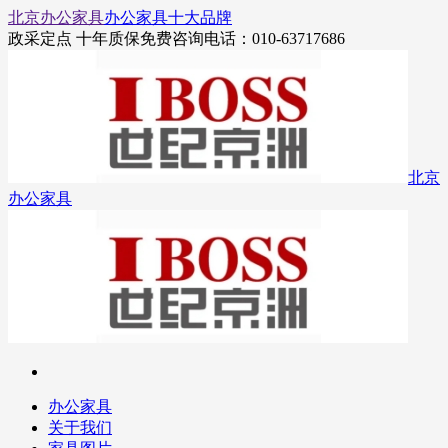
北京办公家具
办公家具十大品牌
政采定点 十年质保
免费咨询电话：010-63717686
北京
办公家具
办公家具
关于我们