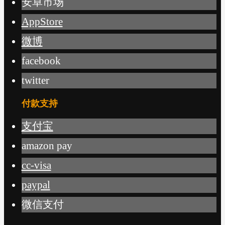
安卓市场
AppStore
微博
facebook
twitter
付款支持
支付宝
amazon pay
cc-visa
paypal
微信支付