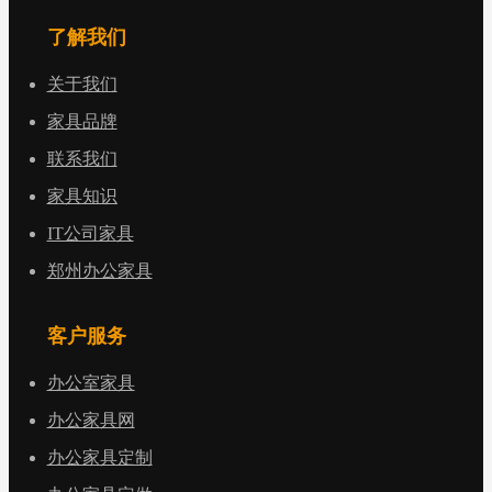
了解我们
关于我们
家具品牌
联系我们
家具知识
IT公司家具
郑州办公家具
客户服务
办公室家具
办公家具网
办公家具定制