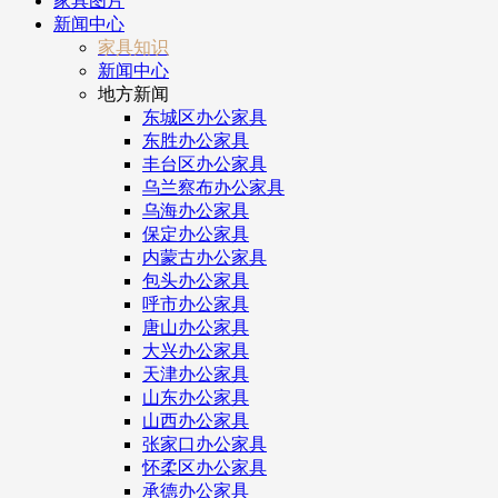
家具图片
新闻中心
家具知识
新闻中心
地方新闻
东城区办公家具
东胜办公家具
丰台区办公家具
乌兰察布办公家具
乌海办公家具
保定办公家具
内蒙古办公家具
包头办公家具
呼市办公家具
唐山办公家具
大兴办公家具
天津办公家具
山东办公家具
山西办公家具
张家口办公家具
怀柔区办公家具
承德办公家具