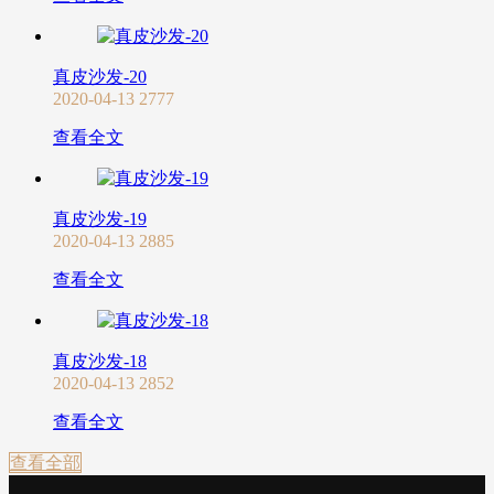
真皮沙发-20
2020-04-13
2777
查看全文
真皮沙发-19
2020-04-13
2885
查看全文
真皮沙发-18
2020-04-13
2852
查看全文
查看全部