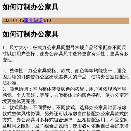
如何订制办公家具
2023-01-16
家具知识
610
如何订制办公家具
1、尺寸大小：板式办公家具同型号常规产品经常配备不同尺
寸以供用户选择，使办公家具尺寸选择更富有弹性，更具有多
变性。
2、整体性：办公家具规格、款式、颜色等等均能统一，避免
因后续的订购使办公室出现差异大的产品，使得办公室搭配无
法标准。
3、颜色协调：室内整体装修颜色的搭配，用户可依现场环境
感觉、个人喜好…等等，去做整体上的颜色搭配，使办公室环
境更整体更完整。
4、款式风格：不同爱好，不同款式。选择办公家具时要考虑
款式整体风格协调。另外还可以考虑自由搭配办公家具款式的
方式。办公家具可多样式组合选择，互相搭配运用，不受空间
及时间之限制，发挥组合之效能，使用者可依照自己喜好来增