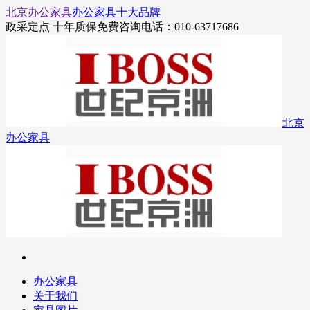
北京办公家具
办公家具十大品牌
政采定点 十年质保
免费咨询电话：010-63717686
北京
办公家具
办公家具
关于我们