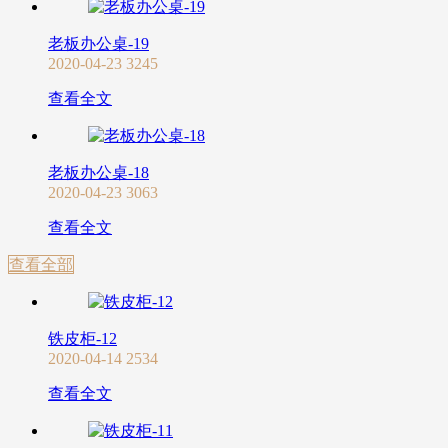
老板办公桌-19
2020-04-23
3245
查看全文
老板办公桌-18
2020-04-23
3063
查看全文
查看全部
铁皮柜-12
2020-04-14
2534
查看全文