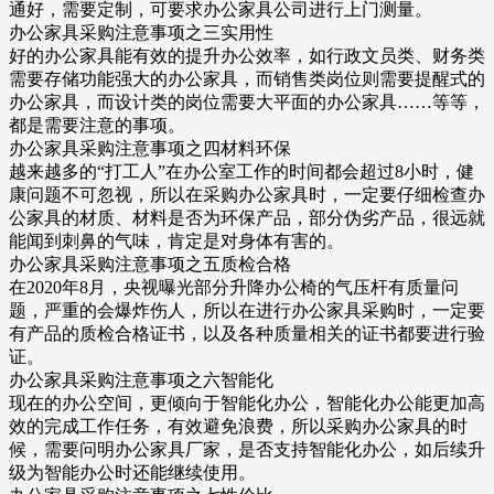
通好，需要定制，可要求办公家具公司进行上门测量。
办公家具采购注意事项之三实用性
好的办公家具能有效的提升办公效率，如行政文员类、财务类
需要存储功能强大的办公家具，而销售类岗位则需要提醒式的
办公家具，而设计类的岗位需要大平面的办公家具……等等，
都是需要注意的事项。
办公家具采购注意事项之四材料环保
越来越多的“打工人”在办公室工作的时间都会超过8小时，健
康问题不可忽视，所以在采购办公家具时，一定要仔细检查办
公家具的材质、材料是否为环保产品，部分伪劣产品，很远就
能闻到刺鼻的气味，肯定是对身体有害的。
办公家具采购注意事项之五质检合格
在2020年8月，央视曝光部分升降办公椅的气压杆有质量问
题，严重的会爆炸伤人，所以在进行办公家具采购时，一定要
有产品的质检合格证书，以及各种质量相关的证书都要进行验
证。
办公家具采购注意事项之六智能化
现在的办公空间，更倾向于智能化办公，智能化办公能更加高
效的完成工作任务，有效避免浪费，所以采购办公家具的时
候，需要问明办公家具厂家，是否支持智能化办公，如后续升
级为智能办公时还能继续使用。