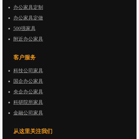
办公家具定制
办公家具定做
500强家具
附近办公家具
客户服务
科技公司家具
国企办公家具
央企办公家具
科研院所家具
金融公司家具
从这里关注我们