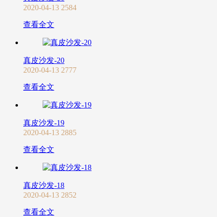
2020-04-13
2584
查看全文
真皮沙发-20
2020-04-13
2777
查看全文
真皮沙发-19
2020-04-13
2885
查看全文
真皮沙发-18
2020-04-13
2852
查看全文