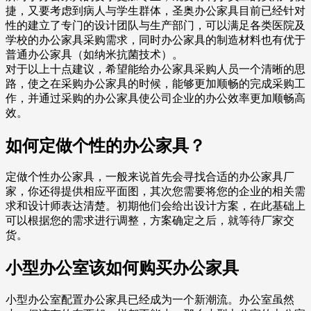
捷，又要考虑到病人与学生群体，圣奥办公家具目前已经针对
性的建立了专门的设计团队与生产部门，可以满足各类医院及
学校的办公家具采购需求，同时办公家具的制造材料也有优于
普通办公家具（如纳米抗菌技术）。
对于以上十点建议，希望能给办公家具采购人员一个清晰的思
路，使之在采购办公家具的时候，能够更加顺畅的完成采购工
作，并通过采购的办公家具使公司企业的办公效率更加顺畅高
效。
如何定做个性的办公家具？
定做个性办公家具，一般来说首先会寻找合适的办公家具厂
家，你还得提供相应平面图，其次您需要将您的企业的相关需
求和设计师表达清楚。初期他们会给出设计方案，在此基础上
可以根据您的需求进行调整，方案确定之后，就等待厂家交
货。
小型办公室该如何购买办公家具
小型办公室配置办公家具已经成为一个新潮流。办公室虽然