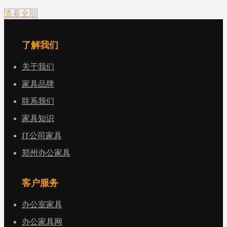
查看全部
了解我们
关于我们
家具品牌
联系我们
家具知识
IT公司家具
郑州办公家具
客户服务
办公室家具
办公家具网