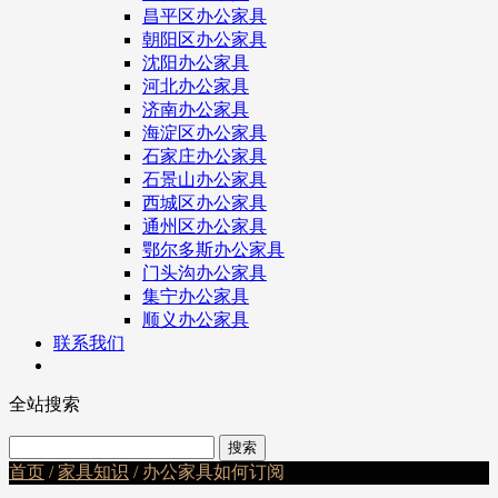
昌平区办公家具
朝阳区办公家具
沈阳办公家具
河北办公家具
济南办公家具
海淀区办公家具
石家庄办公家具
石景山办公家具
西城区办公家具
通州区办公家具
鄂尔多斯办公家具
门头沟办公家具
集宁办公家具
顺义办公家具
联系我们
全站搜索
首页
/
家具知识
/ 办公家具如何订阅