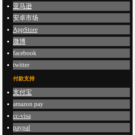
亚马逊
安卓市场
AppStore
微博
facebook
twitter
付款支持
支付宝
amazon pay
cc-visa
paypal