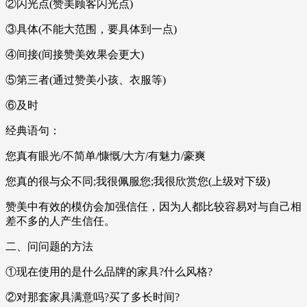
②闪光点(赞美顾客闪光点)
③具体(不能大范围，要具体到一点)
④间接(间接赞美效果会更大)
⑤第三者(通过赞美小孩、衣服等)
⑥及时
经典语句：
您真有眼光/不简单/慷慨/大方/有魅力/豪爽
您真的很与众不同;我很佩服您;我很欣赏您(上级对下级)
赞美中有效的模仿会加强信任，因为人都比较容易对与自己相
差不多的人产生信任。
二、问问题的方法
①现在使用的是什么品牌的家具?什么风格?
②对那套家具满意吗?买了多长时间?