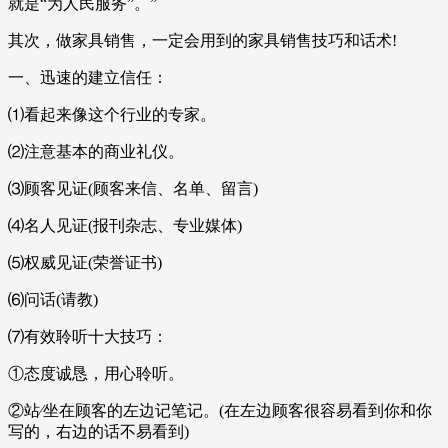
就是“为人民服务”。”
其次，做家具销售，一定会用到的家具销售技巧和话术!
一、迅速的建立信任：
⑴看起来像这个行业的专家。
⑵注意基本的商业礼仪。
⑶顾客见证(顾客来信、名单、留言)
⑷名人见证(报刊杂志、专业媒体)
⑸权威见证(荣誉证书)
⑹问话(请教)
⑺有效聆听十大技巧：
①态度诚恳，用心聆听。
②站∕坐在顾客的左边记笔记。(在左边顾客很容易看到你和你
写的，右边的话不易看到)