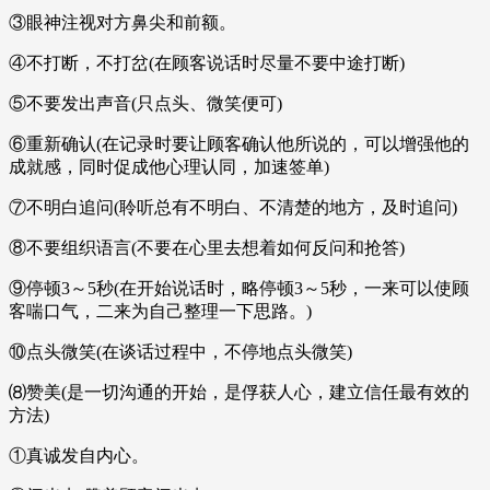
③眼神注视对方鼻尖和前额。
④不打断，不打岔(在顾客说话时尽量不要中途打断)
⑤不要发出声音(只点头、微笑便可)
⑥重新确认(在记录时要让顾客确认他所说的，可以增强他的
成就感，同时促成他心理认同，加速签单)
⑦不明白追问(聆听总有不明白、不清楚的地方，及时追问)
⑧不要组织语言(不要在心里去想着如何反问和抢答)
⑨停顿3～5秒(在开始说话时，略停顿3～5秒，一来可以使顾
客喘口气，二来为自己整理一下思路。)
⑩点头微笑(在谈话过程中，不停地点头微笑)
⑻赞美(是一切沟通的开始，是俘获人心，建立信任最有效的
方法)
①真诚发自内心。