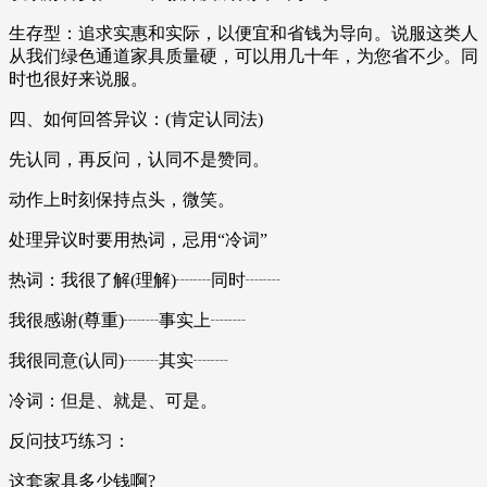
生存型：追求实惠和实际，以便宜和省钱为导向。说服这类人
从我们绿色通道家具质量硬，可以用几十年，为您省不少。同
时也很好来说服。
四、如何回答异议：(肯定认同法)
先认同，再反问，认同不是赞同。
动作上时刻保持点头，微笑。
处理异议时要用热词，忌用“冷词”
热词：我很了解(理解)┈┈同时┈┈
我很感谢(尊重)┈┈事实上┈┈
我很同意(认同)┈┈其实┈┈
冷词：但是、就是、可是。
反问技巧练习：
这套家具多少钱啊?