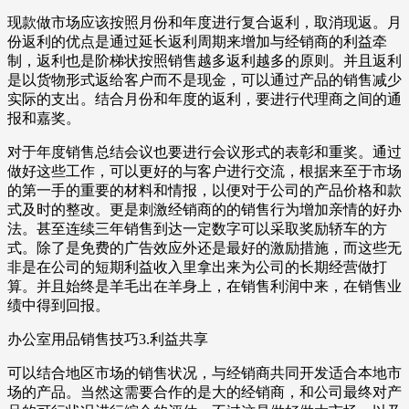
现款做市场应该按照月份和年度进行复合返利，取消现返。月
份返利的优点是通过延长返利周期来增加与经销商的利益牵
制，返利也是阶梯状按照销售越多返利越多的原则。并且返利
是以货物形式返给客户而不是现金，可以通过产品的销售减少
实际的支出。结合月份和年度的返利，要进行代理商之间的通
报和嘉奖。
对于年度销售总结会议也要进行会议形式的表彰和重奖。通过
做好这些工作，可以更好的与客户进行交流，根据来至于市场
的第一手的重要的材料和情报，以便对于公司的产品价格和款
式及时的整改。更是刺激经销商的的销售行为增加亲情的好办
法。甚至连续三年销售到达一定数字可以采取奖励轿车的方
式。除了是免费的广告效应外还是最好的激励措施，而这些无
非是在公司的短期利益收入里拿出来为公司的长期经营做打
算。并且始终是羊毛出在羊身上，在销售利润中来，在销售业
绩中得到回报。
办公室用品销售技巧3.利益共享
可以结合地区市场的销售状况，与经销商共同开发适合本地市
场的产品。当然这需要合作的是大的经销商，和公司最终对产