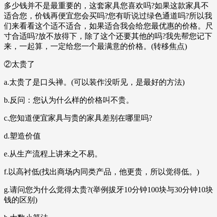
多少钱并不是最重要的，这套家具您喜欢吗?如果这款家具不
适合您，价钱再便宜您会买吗?您有听说过绿色通道吗?所以我
们来看看这个适不适合，如果适合我会给您最优惠的价格。尺
寸合适吗?放不放得下，除了这个还要其他的吗?我先帮您记下
来，一起算，一定给您一个最满意的价格。(转移焦点)
②太贵了
a.太贵了是口头禅。(可以装作没听见，是最好的方法)
b.反问：您认为什么样的价格叫不贵。
c.您知道便宜家具与贵的家具差别在哪里吗?
d.塑造价值
e.从生产流程上讲来之不易。
f.以高衬低(找出商场内同类产品，他更贵，所以觉得低。)
g.请问您为什么觉得太贵?(举例拔牙10分钟100块与30分钟10块
钱的区别)