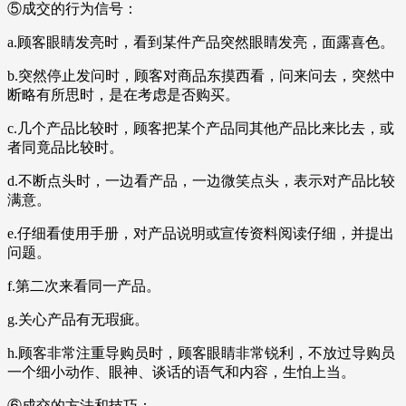
⑤成交的行为信号：
a.顾客眼睛发亮时，看到某件产品突然眼睛发亮，面露喜色。
b.突然停止发问时，顾客对商品东摸西看，问来问去，突然中
断略有所思时，是在考虑是否购买。
c.几个产品比较时，顾客把某个产品同其他产品比来比去，或
者同竟品比较时。
d.不断点头时，一边看产品，一边微笑点头，表示对产品比较
满意。
e.仔细看使用手册，对产品说明或宣传资料阅读仔细，并提出
问题。
f.第二次来看同一产品。
g.关心产品有无瑕疵。
h.顾客非常注重导购员时，顾客眼睛非常锐利，不放过导购员
一个细小动作、眼神、谈话的语气和内容，生怕上当。
⑥成交的方法和技巧：