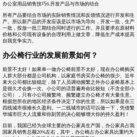
办公室用品销售技巧6.开发产品与市场的结合
所有产品要结合市场的实际销售情况和反馈情况进行开发和生
产。所以新产品的开发应该是以市场为导向，开发一批，生产
一批，投放一批三期结合同时进行的工作。并且要求在原材料
价格和公司现有设备的合理利用上做文章，降低生产成本提高
自我竞争实力。
办公椅行业的发展前景如何？
前景不太好！如果单一做办公椅前景不太好，现在办公椅购买
人群大部分都是公司机构，以家庭书房买办公椅的很少。近年
来大公司都比较稳定，除了人员调动频繁之外办公桌椅基本上
是很久才会换一次。小公司的话普遍寿命比较短（不含全部小
公司），只有小公司频繁垮、频繁建立办公椅才有大量生意。
根据您所在的地区经济条件决定了你的生意，所以如果是在三
四线城市很难长久盈利。一二线城市的话可以做一下，凭借繁
华城市巨大人流量和你刻苦的决心能够增大你的持久盈利！
目前，我国已经为全球主要的办公家具生产国，办公家具占我
国家具销售总额20%左右，其中，办公椅占办公家具比重约为