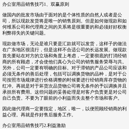
办公室用品销售技巧1、双赢原则
做国内的批发市场由于面对的是个体性质的自然人或者是公
司，所以现款发货将是唯一的销售原则。但是如何做现款和如
何维系公司和代理商之间的关系将是很重要的和必须好好权衡
利弊得失的关键问题。
现款做市场，无论是谁只要是汇款就可以发货，这样子的做法
在广东地区很流行，但是这样不合适公司的长远发展。做现款
首先要站在对方的立场和角度上考虑，一定要彻底的打消经销
商的所有顾虑，才会使他们真心为公司的销售服务荣辱与共。
另外，公司一定要有明确的目标。对于滞销的产品公司应该和
必须无条件的善后处理，包括可以调换货物的品种，是对于公
司按照市场规律进行价格调整的时候要进行经销商库存货物的
红冲。再就是对于坏货次品货物公司将无条件的予以调换并且
承担所有费用。这些问题的妥善处理是对客户负责更是对公司
自己负责。不要为了眼前的小利益而失去整个市场和客户。
因此做代理商一定要指定，地区，唯一，以便照顾经销商的利
益心理。再就是作好售后服务工作。
办公室用品销售技巧2.利益激励