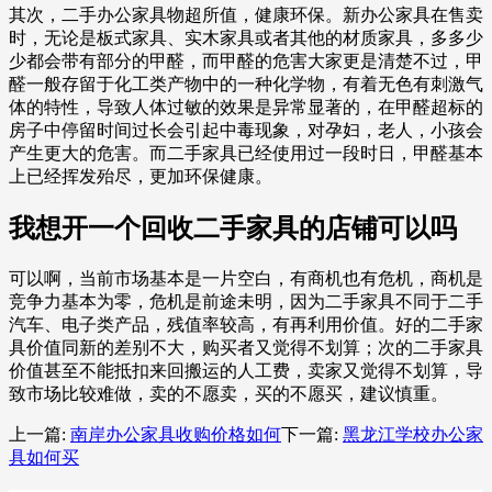
其次，二手办公家具物超所值，健康环保。新办公家具在售卖
时，无论是板式家具、实木家具或者其他的材质家具，多多少
少都会带有部分的甲醛，而甲醛的危害大家更是清楚不过，甲
醛一般存留于化工类产物中的一种化学物，有着无色有刺激气
体的特性，导致人体过敏的效果是异常显著的，在甲醛超标的
房子中停留时间过长会引起中毒现象，对孕妇，老人，小孩会
产生更大的危害。而二手家具已经使用过一段时日，甲醛基本
上已经挥发殆尽，更加环保健康。
我想开一个回收二手家具的店铺可以吗
可以啊，当前市场基本是一片空白，有商机也有危机，商机是
竞争力基本为零，危机是前途未明，因为二手家具不同于二手
汽车、电子类产品，残值率较高，有再利用价值。好的二手家
具价值同新的差别不大，购买者又觉得不划算；次的二手家具
价值甚至不能抵扣来回搬运的人工费，卖家又觉得不划算，导
致市场比较难做，卖的不愿卖，买的不愿买，建议慎重。
上一篇:
南岸办公家具收购价格如何
下一篇:
黑龙江学校办公家
具如何买