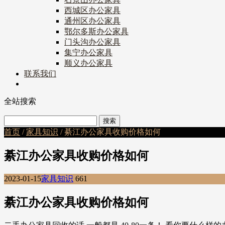
西城区办公家具
通州区办公家具
鄂尔多斯办公家具
门头沟办公家具
集宁办公家具
顺义办公家具
联系我们
全站搜索
首页
/
家具知识
/ 綦江办公家具收购价格如何
綦江办公家具收购价格如何
2023-01-15
家具知识
661
綦江办公家具收购价格如何