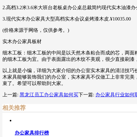
2.高档3.2米3.6米大班台老板桌办公桌总裁简约现代实木油漆办公家具
3.现代实木办公家具大型高档实木会议桌烤漆木皮.¥10035.00
(价格来源于网络，仅供参考。)
实木办公家具板材
细木工板：细木工板的中间是以天然木条粘合而成的芯，两面
的细木工板为宜。由于表面露出的木纹不美观，很少直接刷漆
以上就是小编，详细为大家介绍的办公室实木家具的清洁技巧
木家具能够装饰我们的办公室，实木家具不仅做工上非常完美
束了。希望可以帮助到大家。
上一篇:
黑龙江员工办公家具如何买
下一篇:
办公家具行业如何
相关推荐
办公家具排行榜