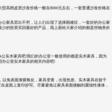
型高档皮质沙发价格一般在8000元左右，一套普通沙发价格在
办公家具层出不穷，让人们出现了选择困难症，一套好的办公家
最少的投资买回最好的产品，我上面给大家介绍的都是些物美价
办公实木家具吧!我们的办公室一般使用的都是实木家具，因为
办公室实木家具的相关内容吧!
射，以免表面漆膜氧化，家具变黄，出现色差。实木家具在较干
宜在桌面上复印抄写。尽量避免让家具表面接触到腐蚀性液体，