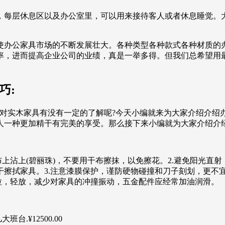
每层休息区以及办公室里，可以用来接待客人或者休息睡觉。大
使办公家具市场的不断发展壮大。各种类型各种款式各种材质的
率，进而提高企业公司的业绩，真是一举多得。但我们总希望用
巧:
对实木家具有没有一定的了解呢?今天小编就来为大家介绍介绍
人一种更加精干有完美的享受。那么接下来小编就为大家介绍介绍
布上沾上(碧丽珠)，不要用干布擦抹，以免擦花。2.避免阳光直
干擦拭家具。3.注意漆膜保护，谨防硬物碰撞和刀子刻划，更不
拉，轻放，减少对家具的冲撞振动，五金配件应经常加油润滑。
.¥12500.00