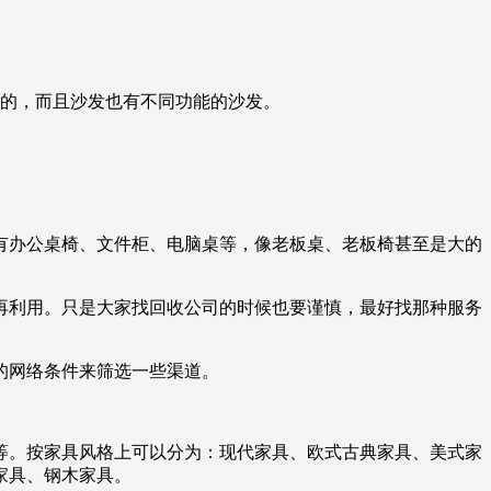
要的，而且沙发也有不同功能的沙发。
有办公桌椅、文件柜、电脑桌等，像老板桌、老板椅甚至是大的
再利用。只是大家找回收公司的时候也要谨慎，最好找那种服务
的网络条件来筛选一些渠道。
等。按家具风格上可以分为：现代家具、欧式古典家具、美式家
家具、钢木家具。