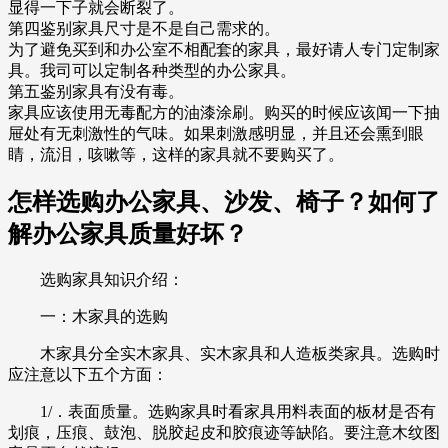
显得一下子就会断裂了。
第四鉴别家具尺寸是不是自己需求的。
为了避免买到和办公室不相配套的家具，最好请人专门定制家
具。我司可以定制各种类型的办公家具。
第五鉴别家具有没有毒。
家具应该使用无毒配方的油漆涂刷。购买的时候应该闻一下抽
屉处有无刺激性的气味。如果刺激感明显，并且还会熏到眼
睛，流泪，咳嗽等，这样的家具就不要购买了。
怎样选购办公家具、沙发、椅子？如何了
解办公家具质量好坏？
选购家具知识介绍：
一：木家具的选购
木家具分全实木家具、实木家具和人造板类家具。选购时
应注意以下五个方面：
1/．表面质量。选购家具时看家具用料表面的板材是否有
划痕，压痕、鼓泡、脱胶起皮和胶痕迹等缺陷。要注意木纹图