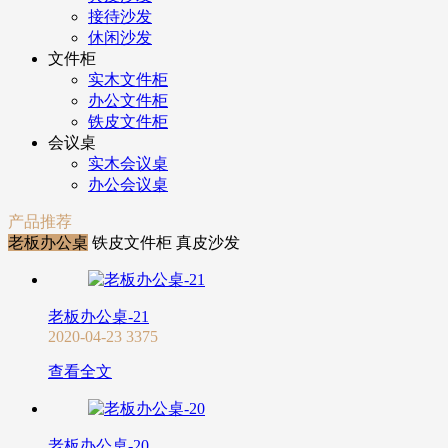
接待沙发
休闲沙发
文件柜
实木文件柜
办公文件柜
铁皮文件柜
会议桌
实木会议桌
办公会议桌
产品推荐
老板办公桌
铁皮文件柜
真皮沙发
老板办公桌-21
2020-04-23
3375
查看全文
老板办公桌-20