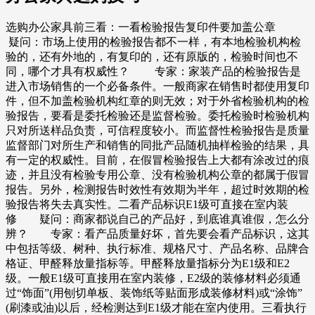
选购办公家具前三看：一看检验报告复印件要加盖公章
疑问：市场上使用的检验报告都不一样，有本地检验机构检
验的，还有外地的，有复印的，还有原版的，检验时间也不
同，哪个才具有权威性？ 专家：家装产品的检验报告是
进入市场销售的一个必备条件。一般商家在销售时都使用复印
件，但不加盖检验机构红章的则无效；对于外省检验机构的检
验报告，要看是委托检验还是监督检验。委托检验时检验机构
只对所送样品负责，可信程度较小。而监督性检验报告是质量
监督部门对所生产和销售的同批产品随机抽样检验的结果，具
有一定的权威性。目前，在假冒检验报告上大都有涂改过的痕
迹，并且没有检验专用公章、没有检验机构公章的都属于假冒
报告。另外，检测报告时效性有效期为半年，超过时效期的检
验报告将失去真实性。二看产品标识E1级可直接在室内装
修 疑问：商家都说自己的产品好，到底谁真谁假，怎么分
辨？ 专家：看产品质量好坏，首先要会看产品标识，这其
中包括等级、树种、执行标准、规格尺寸、产品名称、品牌合
格证、甲醛释放量指标等。甲醛释放量指标分为E1级和E2
级。一般E1级可直接用在室内装修，E2级的装修材料必须通
过“饰面”(用刨切单板、装饰纸等贴面形成装修材料)或“涂饰”
(刷漆或油)以后，经检测达到E1级才能在室内使用。三看执行