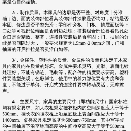
案是否自然流畅。
2/．制作质量。木家具的边廓是否平整、对角度十分准
确；边、面的装饰部位看其装饰部件涂胶是否均匀，粘结是否
牢固、修边是否平整光滑；零部件旁板、门板、抽屉面板等下
口处等可视部位端面是否封边处理；拼装组合部位要看钻孔处
企口是否精致、整齐，连接件安装后是否牢固；门、抽屉的分
缝是否间隙过大，一般要求规定为1.5mm~2.0mm之间，门和
抽屉的开启推拉是否灵活自如等。
3/．金属件、塑料件的质量。金属件的质量也决定了木家
具内家具内在质量的好坏。金属件要求灵巧、光滑、表面电镀
处理好，不能有锈迹、毛刺等，配合件的精度要求要高。塑料
件要造型美观，色彩鲜艳，使用中的着力部位要有力度和弹
度，不能过于单薄。开启式的连接件要求转动灵活，无摩擦
声。
4/．主要尺寸。家具的主要尺寸（即功能尺寸）国家标准
均有规定要求。如大衣柜规定挂衣柜内的空间深度应大于等于
530mm、挂长衣的挂衣棍上沿至底板上表面间距应大于等于
1400mm、桌类家具规定高度为680mm~760mm、其中写字桌
的中间抽屉下沿至地面高度的中间净空高应大于等于580mm、