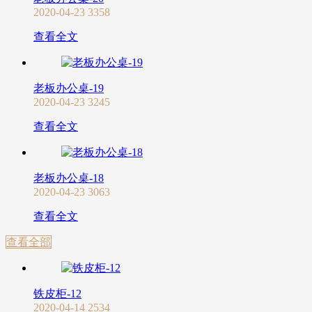
2020-04-23
3358
查看全文
老板办公桌-19
2020-04-23
3245
查看全文
老板办公桌-18
2020-04-23
3063
查看全文
查看全部
铁皮柜-12
2020-04-14
2534