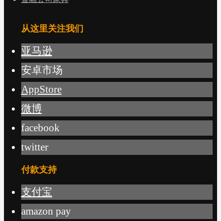
从这里关注我们
亚马逊
安卓市场
AppStore
微博
facebook
twitter
付款支持
支付宝
amazon pay