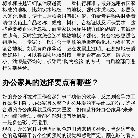
标准标注越详细诚信度越高 看执行标准，最好选用有国家
标准的地板，比如实木地板、竹地板、强化木质地板、多层实
木复合地板，便于日后检验时有据可依。消费者在购买时要看
清包装箱上产品名称、规格、树种、合格证以及环保要求，这
些通常被企业所忽视，而专家认为标注越详细的品牌，其诚信
度越高。买时注意怎么选择地热地板？强化、复合地板更适合
铺地热 专家：一般适合于地热的地板有强化木地板和实木
复合地板。如果有商家承诺，应在发票上注明。在鉴别地板质
量好坏时，可以将四块地板对接，看是否有高低差、缝隙大
小、油漆是否均匀，或采用“购物检验”的方式，由质检部门进
行先期检验。
办公家具的选择要点有哪些？
好的办公环境对工作会起到事半功倍的效率，反之则会导致工
作效率下降，办公家具又整个办公环境的重要组成部分，选择
合适的办公家具就显得尤为重要，如何选择好办公家具?来来
听小编的看法，看能不能对您有所启发。
一是多色彩，巧运用。
现在，办公家具可选择的颜色范围越来越多样化，当然这些颜
色的选择基于各个空间预期的视觉和感觉而定。颜色影响着人