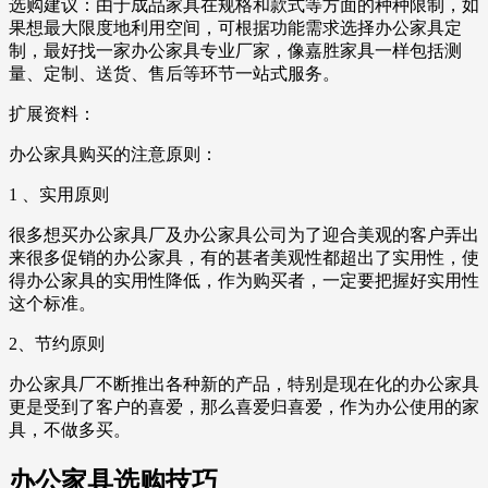
选购建议：由于成品家具在规格和款式等方面的种种限制，如
果想最大限度地利用空间，可根据功能需求选择办公家具定
制，最好找一家办公家具专业厂家，像嘉胜家具一样包括测
量、定制、送货、售后等环节一站式服务。
扩展资料：
办公家具购买的注意原则：
1 、实用原则
很多想买办公家具厂及办公家具公司为了迎合美观的客户弄出
来很多促销的办公家具，有的甚者美观性都超出了实用性，使
得办公家具的实用性降低，作为购买者，一定要把握好实用性
这个标准。
2、节约原则
办公家具厂不断推出各种新的产品，特别是现在化的办公家具
更是受到了客户的喜爱，那么喜爱归喜爱，作为办公使用的家
具，不做多买。
办公家具选购技巧