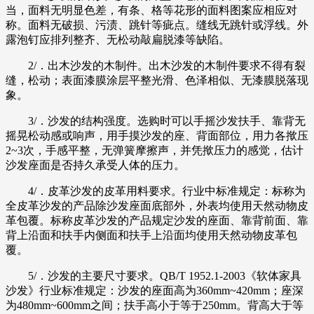
当，面料无明显色差，有条、格等花形的面料图案应相应对
称。面料无破损、污渍、跳针等疵点。缝线无跳针或浮线。外
露泡钉应排列整齐、无松动敲扁脱漆等缺陷。
2/．出木沙发的木制件。出木沙发的木制件要求不得有裂
缝，松动；表面漆膜涂层平整光滑、色泽相似、无漆膜脱落现
象。
3/．沙发的结构强度。选购时可以手摇沙发扶手、靠背无
摇晃松动感或响声，用手摸沙发的座、背面部位，用力各揿压
2~3次，手感平整，无弹簧摩擦声，并凭揿压力的感觉，估计
沙发座面是否持久承受人体的压力。
4/．皮革沙发的皮革用料要求。行业中标准规定：标称为
全皮革沙发的产品除沙发座面底部外，外表均使用天然动物皮
革包覆。标称皮革沙发的产品规定沙发的座面、靠背前面、靠
背上沿面和扶手内侧面和扶手上沿面均使用天然动物皮革包
覆。
5/．沙发的主要尺寸要求。QB/T 1952.1-2003《软体家具
沙发》行业标准规定：沙发的座面高为360mm~420mm；座深
为480mm~600mm之间；扶手高小于等于250mm。背高大于等