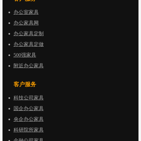
办公室家具
办公家具网
办公家具定制
办公家具定做
500强家具
附近办公家具
客户服务
科技公司家具
国企办公家具
央企办公家具
科研院所家具
金融公司家具