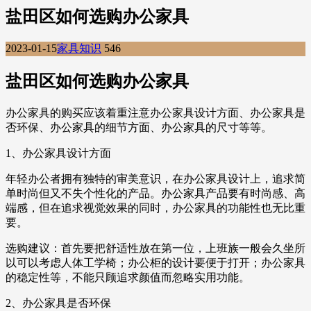
盐田区如何选购办公家具
2023-01-15
家具知识
546
盐田区如何选购办公家具
办公家具的购买应该着重注意办公家具设计方面、办公家具是
否环保、办公家具的细节方面、办公家具的尺寸等等。
1、办公家具设计方面
年轻办公者拥有独特的审美意识，在办公家具设计上，追求简
单时尚但又不失个性化的产品。办公家具产品要有时尚感、高
端感，但在追求视觉效果的同时，办公家具的功能性也无比重
要。
选购建议：首先要把舒适性放在第一位，上班族一般会久坐所
以可以考虑人体工学椅；办公柜的设计要便于打开；办公家具
的稳定性等，不能只顾追求颜值而忽略实用功能。
2、办公家具是否环保