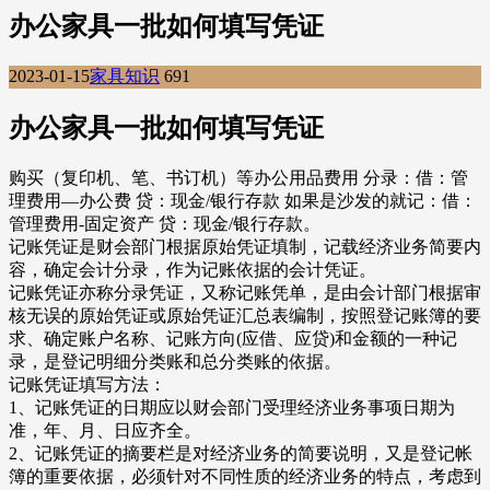
办公家具一批如何填写凭证
2023-01-15
家具知识
691
办公家具一批如何填写凭证
购买（复印机、笔、书订机）等办公用品费用 分录：借：管
理费用—办公费 贷：现金/银行存款 如果是沙发的就记：借：
管理费用-固定资产 贷：现金/银行存款。
记账凭证是财会部门根据原始凭证填制，记载经济业务简要内
容，确定会计分录，作为记账依据的会计凭证。
记账凭证亦称分录凭证，又称记账凭单，是由会计部门根据审
核无误的原始凭证或原始凭证汇总表编制，按照登记账簿的要
求、确定账户名称、记账方向(应借、应贷)和金额的一种记
录，是登记明细分类账和总分类账的依据。
记账凭证填写方法：
1、记账凭证的日期应以财会部门受理经济业务事项日期为
准，年、月、日应齐全。
2、记账凭证的摘要栏是对经济业务的简要说明，又是登记帐
簿的重要依据，必须针对不同性质的经济业务的特点，考虑到