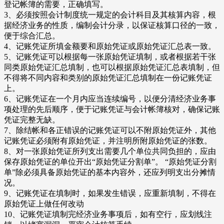
登记帐簿的需要，正确填写。
3、必须按照会计制度统一规定的会计科目及其核算内容，根
据经济业务的性质，编制会计分录，以保证核算口径的一致，
便于综合汇总。
4、记账凭证所填金额要和原始凭证或原始凭证汇总表一致。
5、记账凭证可以根据每一张原始凭证填制，或者根据若干张
同类原始凭证汇总填制，也可以根据原始凭证汇总表填制，但
不得将不同内容和类别的原始凭证汇总填制在一份记账凭证
上。
6、记账凭证在一个月内应当连续编号，以便分清经济业务事
项处理的先后顺序，便于记账凭证与会计帐簿核对，确保记账
凭证完整无缺。
7、除结帐和各正错误的记账凭证可以不附原始凭证外，其他
记账凭证必须附有原始凭证，并注明所附原始凭证的张数。
8、对一张原始凭证所列支出需要几个单位共同负担的，应由
保存原始凭证的单位开出“原始凭证分割单”。 “原始凭证分割
单”除必须具备原始凭证的基本内容外，还应列明支出分摊情
况。
9、记账凭证在填制时，如果发生错误，应重新填制，不得在
原始凭证上做任何改动
10、记账凭证填制完经济业务事项后，如有空行，应划线注