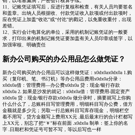
销，以堵塞漏洞，严密会计核算手续。
11、记账凭证填写后，应进行复核和检查，有关人员均要签名
和盖章。出纳人员根据收、付款凭证收入款项或付出款项时，
应在凭证上加盖“收讫”或“付讫”的戳记，以免重收重付，出现
差错。
12、实行会计电算化的单位，采用的机制记账凭证的一般要
求，打印出来的机制记账凭证要加盖有关人员印章或签字，以
加强审核、明确责任
新办公司购买的办公用品怎么做凭证？
新办公司购买的办公用品可以这样做凭证：x0dx0ax0dx0a 1.购
买（复印机、笔、书订机）等办公用品费用x0dx0a分录：
x0dx0a借：管理费用—办公费x0dx0a 贷：现金/银行存款
x0dx0a 2. 如果是沙发的就记：x0dx0a借：管理费用-固定资产
x0dx0a 贷：现金/银行存款x0dx0a 做分录时，摘要就写上你购
什么什么了，总账科目写管理费用，明细科目写办公费，借方
金额就是多少元；另取一行总账科目写库存现金 ，明细栏空
着不用写，贷方金额写上费用XX元 .最后最末行的合计栏都写
上XX元，别忘了把“￥”标在前面 .x0dx0a 制单：签上你的名
字 .日期栏和凭证号可暂不写，等以后写也一样