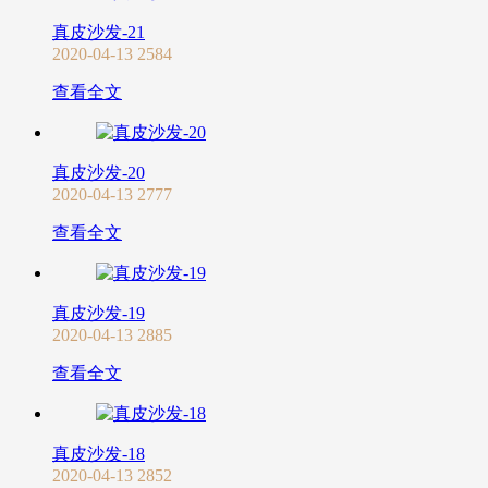
真皮沙发-21
2020-04-13
2584
查看全文
真皮沙发-20
2020-04-13
2777
查看全文
真皮沙发-19
2020-04-13
2885
查看全文
真皮沙发-18
2020-04-13
2852