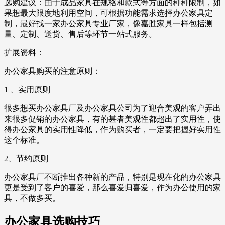
选购建议：由于成品家具在规格和款式等方面的种种限制，如
果想最大限度地利用空间，可根据功能需求选择办公家具定
制，最好找一家办公家具专业厂家，像嘉胜家具一样包括测
量、定制、送货、售后等环节一站式服务。
扩展资料：
办公家具购买的注意原则：
1 、实用原则
很多想买办公家具厂及办公家具公司为了迎合美观的客户弄出
来很多促销的办公家具，有的甚者美观性都超出了实用性，使
得办公家具的实用性降低，作为购买者，一定要把握好实用性
这个标准。
2、节约原则
办公家具厂不断推出各种新的产品，特别是现在化的办公家具
更是受到了客户的喜爱，那么喜爱归喜爱，作为办公使用的家
具，不做多买。
办公家具选购技巧