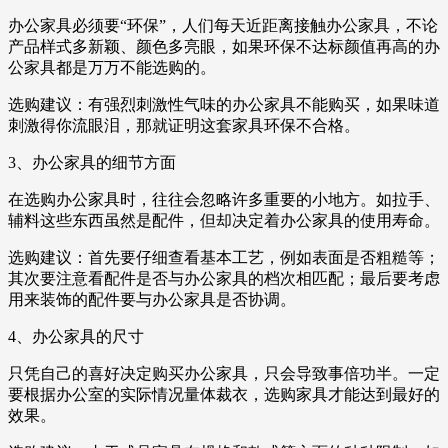
办公家具必须要“环保”，人们每天近距离接触办公家具，不论
产品样式多新颖、颜色多亮眼，如果环保不达标颜值再高的办
公家具都是万万不能选购的。
选购建议：有强烈刺激性气味的办公家具不能购买，如果味道
刺激得你流眼泪，那就证明这套家具环保不合格。
3、办公家具的细节方面
在选购办公家具时，往往会忽略许多重要的小地方。如拉手、
辅料这些东西虽然是配件，但却决定着办公家具的使用寿命。
选购建议：首先要仔细查看基本工艺，例如表面是否粗糙等；
其次要注意看配件是否与办公家具的档次相匹配；最后要考虑
用来装饰的配件要与办公家具是否协调。
4、办公家具的尺寸
只凭自己的喜好决定购买办公家具，只会导致事倍功半。一定
要根据办公室的实际情况量体裁衣，选购家具才能达到最好的
效果。