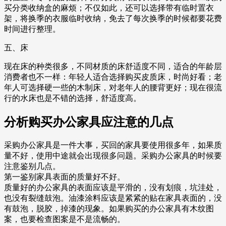
买分类收纳盒的麻烦；不仅如此，还可以选择带有临时置衣
架，将换季的衣服临时收纳，免去了每次换季的时候都要花费
时间进行整理。
五、床
现在床的种类很多，不同材质的床舒适度不同，适合的年龄层
消费者也不一样：年轻人适合选择购买皮质床，时尚好看；老
年人可选择硬一些的木制床，对老年人的腰背更好；现在很流
行的水床也是不错的选择，舒适度高。
分析购买办公家具应注意的几点
采购办公家具是一件大事，买回的家具要使用很多年，如果质
量不好，使用中途就会出现很多问题。采购办公家具的时候要
注意鉴别几点。
第一鉴别家具表面的质量好不好。
质量好的办公家具的表面应该是平滑的，没有划痕，坑洼处，
也没有裂缝鼓泡。油漆涂料应该是紧紧的贴在家具表面的，没
有鼓泡，脱胶，掉漆的现象。如果购买的办公家具有木纹图
案，也要检查图案是不是流畅的。