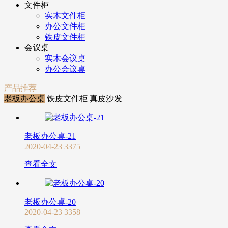
文件柜
实木文件柜
办公文件柜
铁皮文件柜
会议桌
实木会议桌
办公会议桌
产品推荐
老板办公桌
铁皮文件柜
真皮沙发
老板办公桌-21
2020-04-23
3375
查看全文
老板办公桌-20
2020-04-23
3358