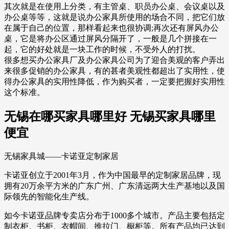
其次就是在使用上分类，有主管桌、职员办公桌、会议桌以及
办公桌等等，这就是说办公家具所使用的场合不同，把它们放
在属于自己的位置，那样看起来也很协调;再次还有屏风办公
桌，它是将办公区通过屏风分隔开了，一般是几个拼接在一
起，它的好处就是一块工作的时候，不受外人的打扰。
很多想买办公家具厂及办公家具公司为了迎合美观的客户弄出
来很多促销的办公家具，有的甚者美观性都超出了实用性，使
得办公家具的实用性降低，作为购买者，一定要把握好实用性
这个标准。
无锡在哪买家具哪里好 无锡买家具哪里
便宜
无锡家具城——卡诺亚定制家居
卡诺亚创立于2001年3月，作为中国最早的定制家居品牌，现
拥有20万余平方米的广东广州、广东清远两大生产基地以及国
际领先的智能化生产线。
如今卡诺亚品牌专卖店分布于1000多个城市。产品主要包括定
制衣柜、书柜、衣帽间、推拉门、橱柜等。所有产品均已达到