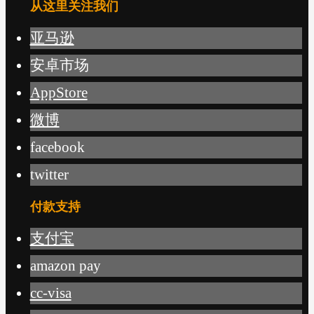
从这里关注我们
亚马逊
安卓市场
AppStore
微博
facebook
twitter
付款支持
支付宝
amazon pay
cc-visa