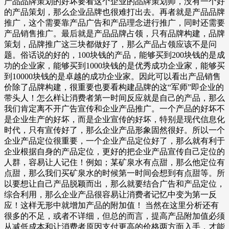
产品品牌策划的好坏要看这个企业的品牌策划师，没有一个好
的产品策划，那么企业品牌也很难打出去。再者就是产品品牌
推广，这个需要靠产品广告和产品理念进行推广，同时还需要
产品销售推广。最后就是产品品牌占领，只有品牌构建，品牌
策划，品牌推广这三块都做好了，那么产品占领应该不是问
题。俗话说的好的，100块钱的产品，能够买到200块钱的是成
功的企业家，能够买到1000块钱的是优秀成功企业家，能够买
到10000块钱的是卓越的成功企业家。因此可以看出产品销售
价除了品牌构建，很重要也要看构建品牌的这“军师”即企业的
带头人！怎么样让消费者第一时间反应就是自己的产品，那么
我们肯定离不开广告宣传和企业产品推广。一个产品的好坏不
是企业生产的好坏，而是企业宣传的好坏，特别是现代信息化
时代，只有宣传好了，那么企业产品形象固然很好。所以一个
企业产品定位很重要，一个企业产品定位好了，那么就有利于
企业根据自身的产品定位，更好的把企业产品宣传自己定位的
人群，容易让人记住！例如；某矿泉水有点甜，那么他定位有
点甜，那么我们买矿泉水的时候第一时间会想到有点甜等。所
以要想让自己产品脱颖而出，那么就要结合广告和产品定位，
综合利用，那么企业产品很容易让消费者记忆中变为第一反
应！这样无形中就增加产品的附加值！ 当然在这里分析还有
很多的不足，或者不详细，但总的而言，提高产品附加值必须
从减低成本和让消费者原因支付更高的价格两方面入手，才能