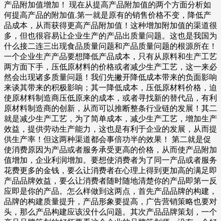
产品附加值增加！ 现在从提高产品附加值的两个方面分析如
何提高产品的附加值.第一就是原有的销售价格不变，降低产
品成本，从而获得更高产品附加值！这种增加附加值的渠道很
多，但也很容易让企业生产的产品出质量问题。这也是我国为
什么接二连三出现食品质量问题和产品质量问题的根源所在！
一个企业生产产品要想降低产品成本，只有从原料和生产工艺
两方面下手，压低原材料的价格或者减少生产工艺，这一来必
然会出现诸多质量问题！我们先撇开降低成本带来的负面影响
来谈其带来的积极影响；其一降低成本，压低原材料价格，迫
使原材料制造商压低原来的成本，或者寻找新的替代品，有利
原材料制造商的创新，从而可以推断整条行业链的发展！其二
就是减少生产工艺，为了简单成本，减少生产工艺，增加生产
效益，提供劳动生产能力，这也是有利于企业的发展，从而提
供生产率！但这两种渠道都会事倍功半的效果！ 第二就是促
使消费原因为产品或者服务承受更高的价格，从而使产品附加
值增加，企业利润增加。要想使消费者为了同一产品或者服务
花费更多的金钱，要么让消费者在心理上得到更加高的满足即
产品品牌效益，要么让消费者随时随地清楚你的产品即第一反
应即是你的产品。怎么样做到这两点，首先产品品牌的构建，
品牌的构建质量提升，产品形象要提高，广告营销策略也要对
头，那么产品构建应该没什么问题。其次产品品牌策划，一个