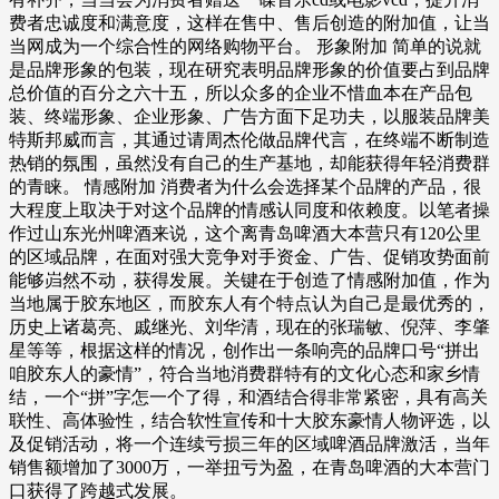
费者忠诚度和满意度，这样在售中、售后创造的附加值，让当
当网成为一个综合性的网络购物平台。 形象附加 简单的说就
是品牌形象的包装，现在研究表明品牌形象的价值要占到品牌
总价值的百分之六十五，所以众多的企业不惜血本在产品包
装、终端形象、企业形象、广告方面下足功夫，以服装品牌美
特斯邦威而言，其通过请周杰伦做品牌代言，在终端不断制造
热销的氛围，虽然没有自己的生产基地，却能获得年轻消费群
的青睐。 情感附加 消费者为什么会选择某个品牌的产品，很
大程度上取决于对这个品牌的情感认同度和依赖度。以笔者操
作过山东光州啤酒来说，这个离青岛啤酒大本营只有120公里
的区域品牌，在面对强大竞争对手资金、广告、促销攻势面前
能够岿然不动，获得发展。关键在于创造了情感附加值，作为
当地属于胶东地区，而胶东人有个特点认为自己是最优秀的，
历史上诸葛亮、戚继光、刘华清，现在的张瑞敏、倪萍、李肇
星等等，根据这样的情况，创作出一条响亮的品牌口号“拼出
咱胶东人的豪情”，符合当地消费群特有的文化心态和家乡情
结，一个“拼”字怎一个了得，和酒结合得非常紧密，具有高关
联性、高体验性，结合软性宣传和十大胶东豪情人物评选，以
及促销活动，将一个连续亏损三年的区域啤酒品牌激活，当年
销售额增加了3000万，一举扭亏为盈，在青岛啤酒的大本营门
口获得了跨越式发展。