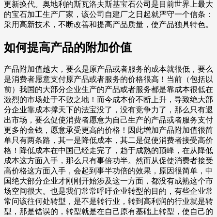
更新换代。奥地利的斯瓦洛夫斯基宝石公司是目前世界上最大
的宝石加工生产厂家，该公司自建厂之日起就严守一个信条：
采用高新技术，不断改善和提高产品质量，使产品独具特色。
如何提高产品的附加价值
产品附加值越大，要么是原产品或者服务的成本就很低，要么
是消费者愿意支付原产品或者服务的价格很高！当前（包括以
前）我国的大部分企业生产的产品或者服务都是靠成本很低在
激烈的市场处于不败之地！而今成本价不断上升，导致绝大部
分企业靠成本撑天下的法宝没了，没有竞争力了，那么只有退
出市场，要么促使消费者愿意为自己生产的产品或者服务支付
更多的金钱，愿意承受更高的价格！因此增加产品附加值很简
单只有两条路，其一是降低成本，其二是促使消费者接受高价
格！降低成本在中国已经走完了，趋于成熟的顶峰，在从降低
成本这方面入手，那么只有事倍功半。然而从促使消费者接受
高价格这方面入手，会起到事半功倍的效果，原因很简单，中
国绝大部分企业才刚刚开始涉及这一方面，都没有成熟这个市
场空间很大。也是我们常常呼吁企业转型的目的，有些企业常
常问该往何处转型，是不是转行业，转到高利润的行业就是转
型，那是错误的，转型就是在自己原有基础上转型，使自己的