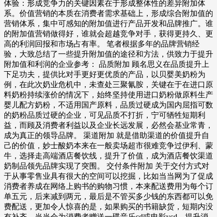
体验：形成竞争力的关键因素在于形成整体性的差异附加体
系。价值营销的本质在消费者需求基础上，形成综合附加值的
营销体系，集中可感知的附加值进行产品开发和品牌推广。谁
的附加值营销做得好，谁就会超越竞争对手，获得更持久、更
高的利润回报和市场占有率。 笔者根据多年的品牌营销经
验，大致总结了一些提升附加值的途径和方法，供致力于提升
附加值和利润的企业参考： 品质附加 顾名思义在品质提升上
下足功夫，提供比对手更好更优质的产品，以贝婴美奶粉为
例，在此次奶业危机中，未查处三聚氰胺，关键在于在进口原
料奶粉持续涨价的情况下，始终坚持使用进口奶粉做原料生产
婴儿配方奶粉，不适用国产原料，品质过硬成为国内屈指可数
的奶粉品质过硬的企业，可见品质不打折，宁可牺牲短期利
益，而顾及消费者利益以及企业长远发展，必然会基业常青，
成为真正的领导品牌。 渠道附加 就是借助渠道的价值提升自
己的价值，妙士酸奶本来在一般卖场超市很难竞争过伊利、蒙
牛，选择走高端酒店餐饮线，提升了价值，成为酒店餐饮渠道
奶制品领先品牌实现了突围。 交付条件附加 关于交付方式对
于从事零售业具有很大的空间可以挖掘，比如当当网为了促成
消费者养成在网络上购书的购物习惯，本来配送费用为每个订
单五元，后来减到两元，最后是不管买多少钱的东西都可以免
费配送，更加令人惊喜的是，如果购买的书籍缺货，短期内没
有补齐，当当会为消费者赠送一碟音乐cd或电影vcd，提升消