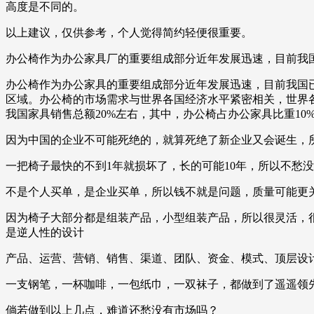
高度是不同的。
以上建议，仅供参考，个人觉得简约轻便很重要。
办公椅作为办公家具厂的重要组成部分近年发展迅速，目前我国
办公椅作为办公家具的重要组成部分近年发展迅速，目前我国已
区域。办公椅的市场需求与世界各国经济水平紧密相关，世界
我国家具销售总额20%左右，其中，办公椅占办公家具比重10
因为中国的企业不可能死绝的，就算死绝了新企业又会诞生，
一把椅子最快的不到1年就损坏了，长的可能10年，所以不愁
不是个人买单，是企业买单，所以钱不就是问题，质量可能更
因为椅子大部分都是组装产品，小型组装产品，所以很灵活，
是逆人性的设计
产品、运营、营销、销售、渠道、团队、资金、模式、顶层设
一支钢笔，一杯咖啡，一包纸巾，一双袜子，都做到了遥遥领
倘若做到以上几点，难道还愁没有市场吗？