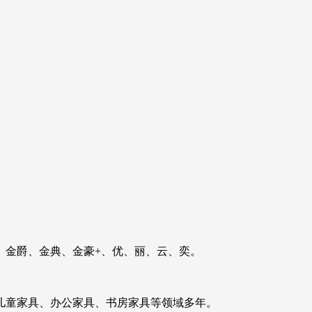
、金爵、金典、金豪+、优、丽、云、奕。
儿童家具、办公家具、书房家具等领域多年。