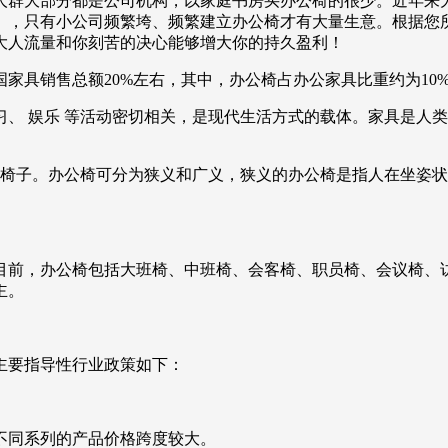
人群大部分都是公司机构，以家庭书房买办公椅的很少。近年来
），只有小公司频繁垮、频繁建立办公椅才有大量生意。根据您
大人流量和你刻苦的决心能够增大你的持久盈利！
家具销售总额20%左右，其中，办公椅占办公家具比重约为10
、 娱乐 等活动密切相关，是现代生活方式的载体。家具是人
种椅子。办公椅可分为狭义和广义，狭义的办公椅是指人在坐姿
目前，办公椅包括大班椅、中班椅、会客椅、职员椅、会议椅、
主。
主要指导性行业政策如下：
不同系列的产品价格跨度较大。