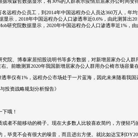
据埃森哲数据显示，有30%的人群表示疫情后居家办公时间变
005年中国仅有180万名远程办公员工，到2014年中国远程办公人员达3
，2018年中国远程办公人口渗透率近0.6%，由此测算出201
ob研究院数据显示，2020年中国远程办公人口渗透率近1%，由此
tics、亿欧、Mob研究院、博泰家居招股说明书等多方数据，对新增居
37元/个左右。前瞻测算2020年我国新增居家办公人群用办公椅市场容量
渗透率仅有1%，远程办公市场处于一片蓝海，因此未来随着我
瞻与投资战略规划分析报告》
一下哦！
质或者不能移动的椅子。现在大多数人比较喜欢简约，方便轻巧
，毕竟不会有很大的噪音，而且进出方便。就比如达宝利DY2