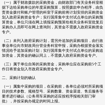
（一）属于财政拨款的采购资金，由财政部门有关业务科室根
据下达给采购单位的年度采购预算，按照拨款申办程序，由负
责资金拨付和账户管理的科室于采购前将计划安排的采购资金
划入政府采购资金专户；实行国库集中支付试点单位的采购预
算资金，单位只须在网上填报采购预算给相关业务科室批复后
采购办人员即可在网上查询到，其资金不需拨入政府采购资金
专户。
（二）未列入政府采购计划，需另外追加的采购项目，由行政
事业单位向市财政局分管业务科室申报，采购办根据资金落实
情况给予追加采购计划；实行国库集中支付试点单位的采购追
加资金，其资金的确认同上，不需拨入政府采购资金专户。
（三）属于单位自筹的采购资金，采购单位应在采购前5个工
作日将资金划入市政府采购资金专户。
二、采购计划的确认
（一）属集中采购的项目，在采购前，各单位必须对所采购项
目的技术参数、规格型号、采购数量、资金渠道、售后服务等
要求进行确认（公务用车采购的还应按程序报相关部门审
批），并按采购办规定的时间上报。