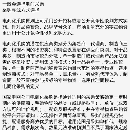
一般会选择电商采购
采购寻源方式选择
电商化采购原则上可采用公开招标或者公开竞争性谈判方式实
施。针对品类繁杂、品牌型号众多、市场竞争充分的零星物资
更适用于公开竞争性谈判采购方式。
电商化采购的潜在供应商类别分为集货商、代理商、制造商三
类，根据不同的物资类别和特点设置潜在供应商类别。对于品
类多，制造商市场较为分散，单一制造商或代理商产品无法覆
盖的零星物资，选用集货商模式；对于品类单一，专业性较
强，单一制造商产品能够覆盖采购目录范围的零星物资，选用
制造商模式；对于品类单一，需求量小、有成熟代理体系，制
造商一般不直接参与投标的零星物资，选用代理商模式。
电商化采购的定义
国家电网公司电商化采购是指通过适用的采购策略确定一定时
期内的供应商，明确物资的品类（或规格型号）、单价（或双
方认可的计价规则）、配送及服务标准，并在零星物资采购管
控平台开展请购，实现操作界面简单直观、采购过程规范快
捷、配送服务高效优质的目标。适用范围是采购单价低、规格
品种多、需求频次高、数量无法准确预测且不属于国家法定必