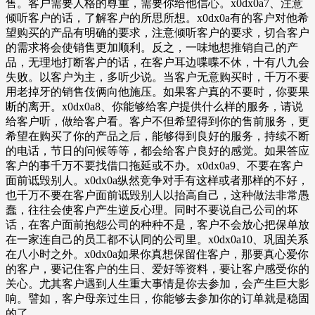
售。客户需要人格的尊重，需要你给他信心。x0dx0a7、注意
倾听客户的话，了解客户的所思所想。x0dx0a有的客户对他希
望购买的产品有明确的要求，注意倾听客户的要求，切合客户
的需求将会使销售更加顺利。反之，一味地想推销自己的产
品，无理地打断客户的话，在客户耳边喋喋不休，十有八九会
失败。以客户为主，多听少说。当客户无意购买时，千万不要
用老掉牙的销售伎俩向他施压。如果客户真的不要时，你要果
断的离开。x0dx0a8、你能够给客户提供什么样的服务，请说
给客户听，做给客户看。客户不但希望得到你的售前服务，更
希望在购买了你的产品之后，能够得到良好的服务，持续不断
的电话，节日的问候等等，都会给客户良好的感觉。如果答应
客户的事千万不要找借口拖延或不办。x0dx0a9、不要在客户
面前诋毁别人。x0dx0a纵然竞争对手有这样或者那样的不好，
也千万不要在客户面前诋毁别人以抬高自己，这种做法非常愚
蠢，往往会使客户产生逆反心理。同时不要说自己公司的坏
话，在客户面前抱怨公司的种种不是，客户不会放心把保单放
在一家连自己的员工都不认同的公司里。x0dx0a10、巩固关系
在八小时之外。x0dx0a如果你真想保留住客户，那要真心爱你
的客户，要记住客户的生日、爱好等资料，要让客户感受你的
关心。尤其客户遇到人生重大事情是你去参加，会产生巨大影
响。譬如，客户母亲过生日，你能够去参加你的订单就是稳固
的了。