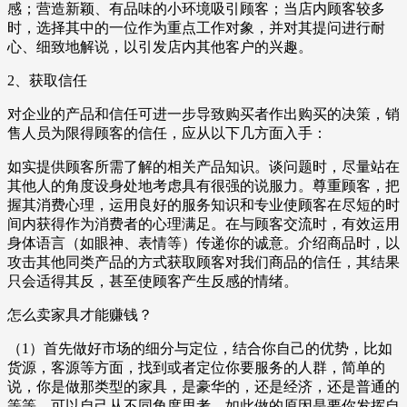
感；营造新颖、有品味的小环境吸引顾客；当店内顾客较多
时，选择其中的一位作为重点工作对象，并对其提问进行耐
心、细致地解说，以引发店内其他客户的兴趣。
2、获取信任
对企业的产品和信任可进一步导致购买者作出购买的决策，销
售人员为限得顾客的信任，应从以下几方面入手：
如实提供顾客所需了解的相关产品知识。谈问题时，尽量站在
其他人的角度设身处地考虑具有很强的说服力。尊重顾客，把
握其消费心理，运用良好的服务知识和专业使顾客在尽短的时
间内获得作为消费者的心理满足。在与顾客交流时，有效运用
身体语言（如眼神、表情等）传递你的诚意。介绍商品时，以
攻击其他同类产品的方式获取顾客对我们商品的信任，其结果
只会适得其反，甚至使顾客产生反感的情绪。
怎么卖家具才能赚钱？
（1）首先做好市场的细分与定位，结合你自己的优势，比如
货源，客源等方面，找到或者定位你要服务的人群，简单的
说，你是做那类型的家具，是豪华的，还是经济，还是普通的
等等，可以自己从不同角度思考，如此做的原因是要你发挥自