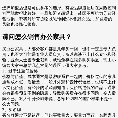
选择加盟店也是可供参考的选择。有些品牌速配店在风险控制
方面就做得比较好，一旦加盟者想退出，或因不可抗力导致经
营亏损，都将对所有货物以8折回收(不含残次品)，加盟者的
风险也会降低很多。
请问怎么销售办公家具？
买办公家具，大部分客户都是几年买一回，也不一定是专人负
责，也不大可能是专业人员负责，所以说谈不上什么专业和经
验，业余人士当专业裁判，就难免存在很多购买误区，现由小
编给大家来总结几点常见的误区，供大家参考。
1、过于注重低价格
价格与价值、成本通常是紧密联系在一起的。价格过低的家具
通常成本低、质量差，一般其外观和设计都较差，也谈不上什
么文化价值。有经验的采购都知道，买价格过低的产品，通常
会有很多预见不到的隐患，导致购买后存在很多问题，令人后
悔不已。对大部分公司来说，总额10-20%的差距根本不是什
么大问题。
2、买名牌
买名牌通常不是错误，但购买数量大，要量力而行，名牌家具