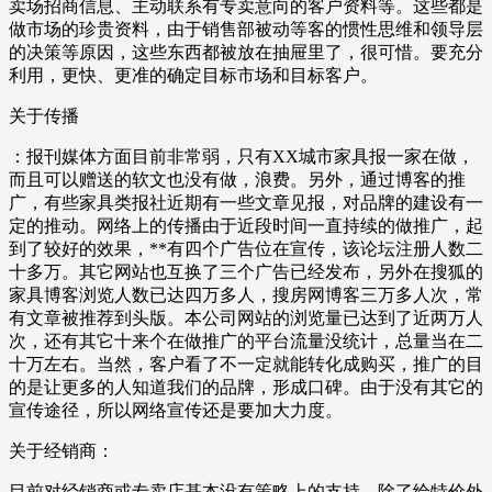
卖场招商信息、主动联系有专卖意向的客户资料等。这些都是
做市场的珍贵资料，由于销售部被动等客的惯性思维和领导层
的决策等原因，这些东西都被放在抽屉里了，很可惜。要充分
利用，更快、更准的确定目标市场和目标客户。
关于传播
：报刊媒体方面目前非常弱，只有XX城市家具报一家在做，
而且可以赠送的软文也没有做，浪费。另外，通过博客的推
广，有些家具类报社近期有一些文章见报，对品牌的建设有一
定的推动。网络上的传播由于近段时间一直持续的做推广，起
到了较好的效果，**有四个广告位在宣传，该论坛注册人数二
十多万。其它网站也互换了三个广告已经发布，另外在搜狐的
家具博客浏览人数已达四万多人，搜房网博客三万多人次，常
有文章被推荐到头版。本公司网站的浏览量已达到了近两万人
次，还有其它十来个在做推广的平台流量没统计，总量当在二
十万左右。当然，客户看了不一定就能转化成购买，推广的目
的是让更多的人知道我们的品牌，形成口碑。由于没有其它的
宣传途径，所以网络宣传还是要加大力度。
关于经销商：
目前对经销商或专卖店基本没有策略上的支持，除了给特价外