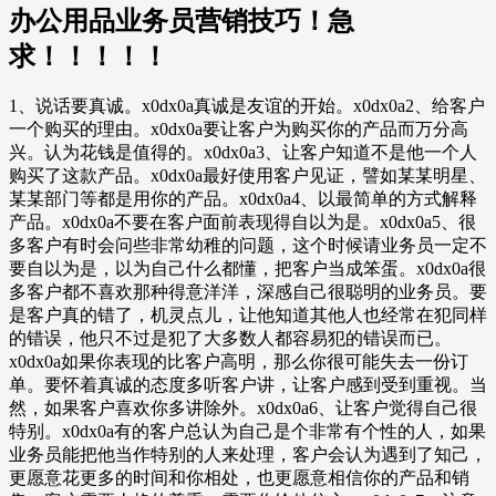
办公用品业务员营销技巧！急
求！！！！！
1、说话要真诚。x0dx0a真诚是友谊的开始。x0dx0a2、给客户
一个购买的理由。x0dx0a要让客户为购买你的产品而万分高
兴。认为花钱是值得的。x0dx0a3、让客户知道不是他一个人
购买了这款产品。x0dx0a最好使用客户见证，譬如某某明星、
某某部门等都是用你的产品。x0dx0a4、以最简单的方式解释
产品。x0dx0a不要在客户面前表现得自以为是。x0dx0a5、很
多客户有时会问些非常幼稚的问题，这个时候请业务员一定不
要自以为是，以为自己什么都懂，把客户当成笨蛋。x0dx0a很
多客户都不喜欢那种得意洋洋，深感自己很聪明的业务员。要
是客户真的错了，机灵点儿，让他知道其他人也经常在犯同样
的错误，他只不过是犯了大多数人都容易犯的错误而已。
x0dx0a如果你表现的比客户高明，那么你很可能失去一份订
单。要怀着真诚的态度多听客户讲，让客户感到受到重视。当
然，如果客户喜欢你多讲除外。x0dx0a6、让客户觉得自己很
特别。x0dx0a有的客户总认为自己是个非常有个性的人，如果
业务员能把他当作特别的人来处理，客户会认为遇到了知己，
更愿意花更多的时间和你相处，也更愿意相信你的产品和销