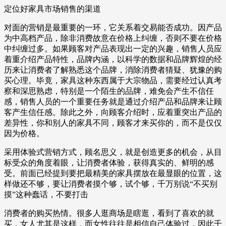
定位好家具市场销售的渠道
对面的营销是最重要的一环，它关系着交易能否成功。因产品
为中高档产品，除非消费故意在价格上纠缠，否则不要在价格
中纠缠过多。如果顾客对产品表现出一定的兴趣，销售人员应
着重介绍产品特性，品牌内涵，以科学的数据和品牌辉煌的经
历来让消费者了解熟悉这个品牌，消除消费者猜疑、犹豫的购
买心理。毕竟，家具这种东西属于大宗物品，需要经过认真考
察和深思熟虑，特别是一个陌生的品牌，难免会产生不信任
感，销售人员的一个重要任务就是通过介绍产品和品牌来让顾
客产生信任感。除此之外，向顾客介绍时，应着重突出产品的
差异性，你和别人的家具不同，顾客才来买你的，而不是仅仅
因为价格。
采用体验式营销方式，顾名思义，就是创造更多的机会，从目
标受众的角度着眼，让消费者体验，获得真实的、鲜明的感
受。前面已经提到要把最精美的家具摆放在最显眼的位置，这
样做还不够，要让消费者摸个够，试个够，千万别说“不买别
摸”这种蠢话，不要打击
消费者的购买热情。很多人逛商场是瞎逛，看到了喜欢的就
买，女人尤其是这样，而女性往往是相信自己体验过，因此千