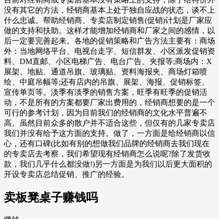
没有其它的方法，经销商基本上处于独自应战的状态，谈不上
什么忠诚。帮助经销商、专卖店制定销售(促销)计划是厂家应
做的支持和扶助。这样才能增加经销商和厂家之间的感情，以
后一定要完善起来。各地的促销策略和广告方法主要有：商场
外：当地网络平台、电视台走字、短信群发、小区派发促销资
料、DM直邮、小区电梯广告、电台广告、夹报等;商场内：X
展架、地贴、通道吊旗、玻璃贴、资料海报夹、商场灯箱喷
绘、中庭吊幅等;还有店内的吊旗、展架、海报、促销标签、
宣传单页等。淡季有淡季的销售方案，旺季有旺季的促销活
动，不是所有的方案都要厂家出费用的，经销商想要的是一个
可行的参考计划，因为目前我们的经销商的文化水平普遍不
高。虽然目前众多的散户并不适合这些，但仅有的几家专卖店
我们并没有给予这方面的支持。做了，一方面是给经销商以信
心，还有口碑(比如有别的想做我们品牌的经销商去我们现在
的专卖店去考察，我们希望现有经销商怎么说呢?除了发货收
款，我们几乎什么都没做!)另一方面是为我们以后更大面积的
开设专卖店总结促销、推广的经验。
卖板凳桌子赚钱吗