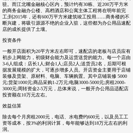
驻。而江北嘴金融核心区内，预计约有30栋、近200万平方米
的商务金融办公楼、高档酒店和公寓主体工程将在明年前完
工;到2015年，还有600万平方米建筑竣工投用……商务楼的不
断兴建，将吸引源源不绝的企业入驻，这些都为办公用品速配
店的成长提供了土壤。
投资条件
一般开店面积为20平方米左右即可，速配店的老板与店员应有
初步上网能力，初级财会能力及运货送货的能力。每一个店由
3-6人组成：店长1人;财会1人;店员2人;送货员2名，后期可根
据发展规模的扩大，可逐步增多人员。开店资金主要用于店铺
装修及货架、原材料、电脑、车辆购置。其中店铺装修 5000
元;货架1000元;商品采购1-2万元;电脑3000-5000元;房租2000-
3000元;周转资金2-5万元，总体来说，一般开办公用品适配店
投资额在10万元左右。
效益估算
除去每个月房租2000元，电话、水电费约600元，以及员工工
资等成本，按3%的利润计算，每年能够达到18万元左右的利
润。