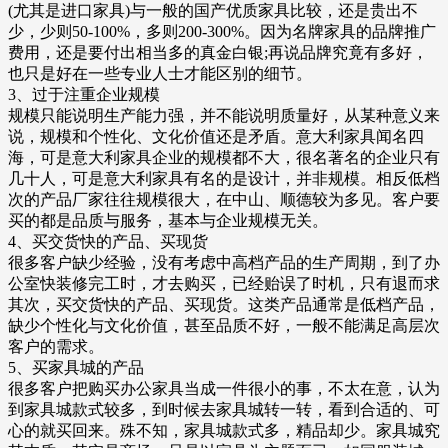
(尤其是进口家具)与一般的国产优质家具比较，还是贵出不
少，少则50-100%，多则200-300%。因为名牌家具的品牌推广
费用，还是要付出相当多的真金白银;再说品牌究竟有多好，
也只是好在一些专业人士才能区别的细节。
3、过于注重企业规模
规模只能说明生产能力强，并不能说明质量好，从某种意义来
说，规模和个性化、文化价值还是矛盾。意大利家具闻名四
海，可是意大利家具企业的规模都不大，很名著名的企业只有
几十人，可是意大利家具有名的是设计，并非规模。相反低档
次的产品厂家往往规模很大，在中山、顺德较为多见。客户要
买的都是品质与服务，基本与企业规模无关。
4、买交货快的产品、买现货
很多客户缺少经验，没有考虑中高档产品的生产周期，到了办
公室快装修完工时，才去购买，已经贻误了时机，只有退而求
其次，买交货快的产品、买现货。这类产品通常是低档产品，
缺少个性化与文化价值，甚至品质不好，一般不能满足高层次
客户的需求。
5、买家具城的产品
很多客户把购买办公家具当成一件很小的事，不太在意，认为
到家具城款式较多，到时候去家具城转一转，看到合适的、可
心的就买回来。殊不知，家具城款式多，精品却少。家具城究