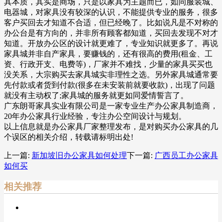
其本质，其实是商场，只是以家具为主题而已，如同服装城、
电器城，对家具没有较深的认识，不能提供专业的服务，很多
客户买回去才知道不合适，但已经晚了。比如说凡是不对称的
办公台是有方向的，并非所有顾客都知道，买回去发现不对才
知道。开放办公区的设计就更难了，专业知识就更多了。再说
家具城并非自产家具，要赚钱的，还有很高的费用(租金、工
资、行政开支、电费等)，厂家并不难找，少量的家具买买也
没关系，大宗购买去家具城实非理性之选。另外家具城通常要
先付款或者货到付款(很多在未安装前就要收款)，出现了问题
就没有主动权了;家具城的服务就更如同爱情誓言了。
广东朗哥家具实业有限公司是一家专业生产办公家具制造商，
20年办公家具行业经验，专注办公空间设计与规划。
以上信息就是办公家具厂家整理发布，是对购买办公家具的几
个误区的相关介绍，转载请标明出处!
上一篇:
新加坡旧办公家具如何处理
下一篇:
广西员工办公家具
如何买
相关推荐