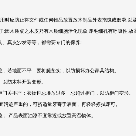
运用时应防止将文件或任何物品放置放木制品外表拖曳或磨滑,以
子;因木质桌之木皮乃有木质细胞活化现象,即毛细孔有呼吸性,故
具、真皮沙发等等，都需要专门的保养!
稳，若地面不平，要将腿垫实，以防损坏办公家具结构。
，以防木料开裂变形。
柜门关不严；衣物也忌堆放过多，忌超过柜门，以防柜门变形。
表面污迹严重的，可挤适量牙膏于表面，再轻轻搽拭即可。
拉； 产品表面油漆不宜靠近或放置高温物体。