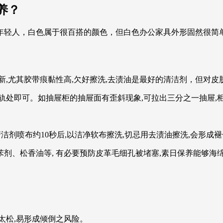
养？
年轻人，白色属于很百搭的颜色，但白色办公家具外形固然很简
,尤其胶带痕黏性高,欠好擦洗,去渍油是最好的清洁剂，但对皮
布滑轨处即可。如抽屉柜的抽屉面有歪斜现象,可拉出三分之一抽屉
洁剂喷布约10秒后,以洁净软布擦洗,切忌用去渍油擦洗,会形成
、松香油等, 有必要预防皮革毛细孔被堵塞,素日保养能够海绵沾
太松,易形成倾倒之风险。