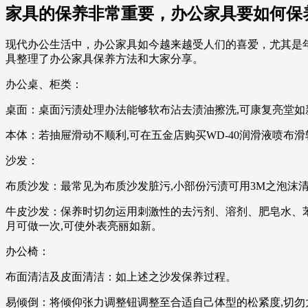
家具的保养非常重要，办公家具要如何保
现代办公生活中，办公家具如今越来越受人们的喜爱，尤其是
具整理了办公家具保养方法和大家分享。
办公桌、柜类：
桌面：桌面污渍处理办法能够软布沾去渍油擦洗,可康复亮堂如新
本体：若抽屉滑动不顺利,可在五金店购买WD-40润滑液喷
沙发：
布质沙发：最常见为布质沙发脏污,小部份污渍可用3M之泡沫清
牛皮沙发：保养时切勿运用刺激性的去污剂、溶剂、肥皂水、苯剂
月可做一次,可使外表亮丽如新。
办公椅：
布面清洁及皮面清洁：如上述之沙发保养过程。
易倾倒：将倾仰张力调整钮调整至合适自己体型的松紧度,切勿