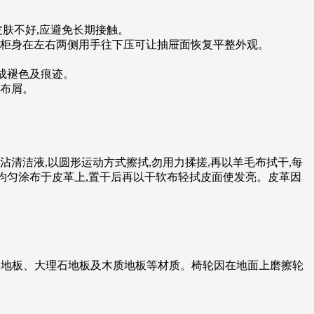
皮肤不好,应避免长期接触。
屉,柜身在左右两侧用手往下压可让抽屉面恢复平整外观。
造成褪色及痕迹。
下布屑。
沾清洁液,以圆形运动方式擦拭,勿用力揉搓,再以羊毛布拭干,每
)均匀涂布于皮革上,置干后再以干软布轻拭皮面使发亮。皮革因
如塑料地板、大理石地板及木质地板等材质。椅轮因在地面上磨擦轮