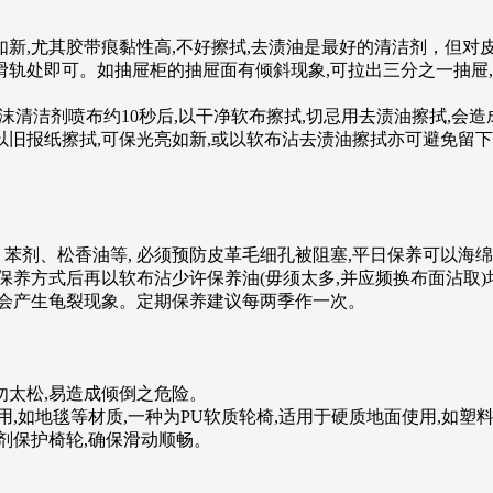
如新,尤其胶带痕黏性高,不好擦拭,去渍油是最好的清洁剂，但对
喷布滑轨处即可。如抽屉柜的抽屉面有倾斜现象,可拉出三分之一抽
沫清洁剂喷布约10秒后,以干净软布擦拭,切忌用去渍油擦拭,会
以旧报纸擦拭,可保光亮如新,或以软布沾去渍油擦拭亦可避免留
苯剂、松香油等, 必须预防皮革毛细孔被阻塞,平日保养可以海绵
保养方式后再以软布沾少许保养油(毋须太多,并应频换布面沾取
日久会产生龟裂现象。定期保养建议每两季作一次。
。
勿太松,易造成倾倒之危险。
使用,如地毯等材质,一种为PU软质轮椅,适用于硬质地面使用,
剂保护椅轮,确保滑动顺畅。