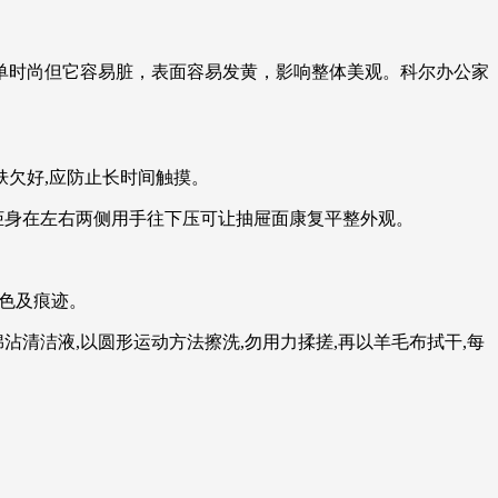
单时尚但它容易脏，表面容易发黄，影响整体美观。科尔办公家
肤欠好,应防止长时间触摸。
,柜身在左右两侧用手往下压可让抽屉面康复平整外观。
褪色及痕迹。
清洁液,以圆形运动方法擦洗,勿用力揉搓,再以羊毛布拭干,每