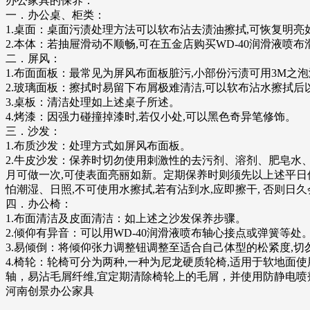
办公家具的保养：
一．办公桌、柜类：
1.桌面：桌面污渍处理方法可以软布沾去渍油擦拭,可恢复明亮
2.本体：若抽屉滑动不顺畅,可在五金店购买WD-40润滑液
二．屏风：
1.布面面板：最常见为屏风布面板脏污,小部份污渍可用3M之泡
2.玻璃面板：擦拭时易留下布屑极难清洁,可以软布沾水擦拭后
3.桌板：清洁处理如上述桌子所述。
4.烤漆：因强力碰撞掉漆时,若仅小处,可以黑色奇异笔修饰。
三．沙发：
1.布质沙发：处理方式如屏风布面板。
2.牛皮沙发：保养时切勿使用刺激性的去污剂、溶剂、肥皂水、
月可做一次,可使表面亮丽如新。定期保养时则须先以上述平日
怕潮湿、日照,不可使用水擦拭,若有沾到水,应即擦干, 否则
四．办公椅：
1.布面清洁及皮面清洁：如上述之沙发保养步骤。
2.倾仰有异音：可以用WD-40润滑液喷布轴心接点或弹簧等处
3.易倾倒：将倾仰张力调整钮调整至适合自己体型的松紧度,切
4.椅轮：轮椅可分为两种,一种为尼龙硬质轮椅,适用于软地面
轴，易沾毛屑纤维,宜定期清除椅轮上的毛屑，并使用防静电喷
河南创景办公家具