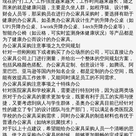
现在的“打工人”工作强度越来越大，工作时间越来越长，随之
而来的就是健康问题，主要是久坐人群，如程序猿、设计狮、
财会人员等，那采购员在进行办公家具采购时，要选择有助于
健康的办公家具。如圣奥办公家具设计生产的升降办公桌（如
UP1升降办公桌、I-work升降办公桌、I-tech升降办公桌等）、
智能办公椅（如云格，可实时监测身体健康状况）等产品都是
为了健康办公而设计的办公家具。
办公家具采购注意事项之九空间规划
针对一些刚刚租下或者购买了办公场所的公司，可以直接让办
公家具公司上门进行测量，并给出一个整体的空间规划方案，
包括风格颜色搭配、办公家具定制、创意设计等，如腾讯、阿
里巴巴、亚马逊等国内外知名企业，都是定制的办公空间，既
能有效提高工作效率，又能同时满足员工的不同需求。
办公家具采购注意事项之十特殊办公
针对医院家具和学校家具，需要进行特别对待，因为这两类场
所对于办公家具的要求更加专业，既要有利于员工的实用与便
捷，又要考虑到病人与学生群体，圣奥办公家具目前已经针对
性的建立了专门的设计团队与生产部门，可以满足各类医院及
学校的办公家具采购需求，同时办公家具的制造材料也有优于
普通办公家具（如纳米抗菌技术）。
对于以上十点建议，希望能给办公家具采购人员一个清晰的思
路，使之在采购办公家具的时候，能够更加顺畅的完成采购工