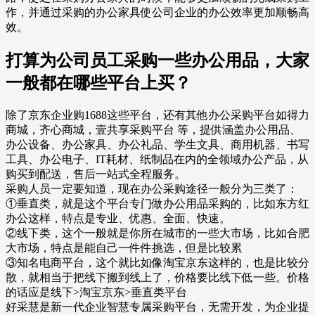
作，并通过采购的办公家具使公司企业的办公效率更加顺畅高
效。
打算为公司员工采购一些办公用品，大家
一般都在哪些平台上买？
除了京东企业购1688这些平台，还有其他办公采购平台如得力
商城，齐心商城，壹共享采购平台 等，提供涵盖办公用品、
办公设备、办公家具、办公礼品、学生文具、商用机器、书写
工具、办公电子、IT耗材、纸制品在内的全领域办公产品，从
购买到配送，售后一站式全程服务。
采购人员一定要知道，现在办公采购途径一般分为三类了：
①垂直类，就是这个平台专门做办公用品采购的，比如东方红
办公这样，特点是专业、优惠、全面、快速。
②线下类，这个一般就是你所在城市的一些大市场，比如合肥
大市场，特点是能自己一件件挑选，但是比较累
③知名电商平台，这个就比如像淘宝京东这样的，也是比较分
散，就相当于把线下搬到线上了，价格要比线下低一些。价格
的话应是线下>淘宝京东>垂直类平台
好采慧是新一代企业智慧专属采购平台，无需开发，为企业提