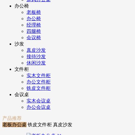
办公椅
老板椅
办公椅
经理椅
四腿椅
会议椅
沙发
真皮沙发
接待沙发
休闲沙发
文件柜
实木文件柜
办公文件柜
铁皮文件柜
会议桌
实木会议桌
办公会议桌
产品推荐
老板办公桌
铁皮文件柜
真皮沙发