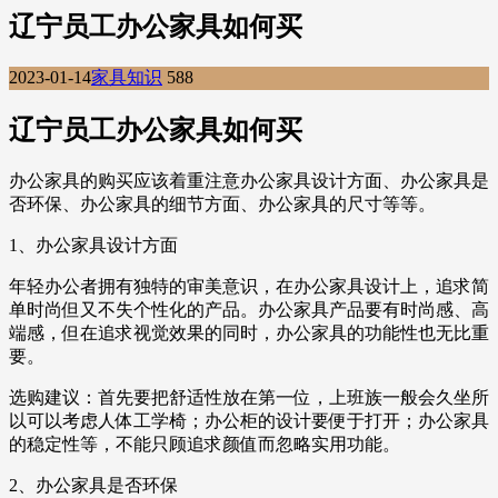
辽宁员工办公家具如何买
2023-01-14
家具知识
588
辽宁员工办公家具如何买
办公家具的购买应该着重注意办公家具设计方面、办公家具是
否环保、办公家具的细节方面、办公家具的尺寸等等。
1、办公家具设计方面
年轻办公者拥有独特的审美意识，在办公家具设计上，追求简
单时尚但又不失个性化的产品。办公家具产品要有时尚感、高
端感，但在追求视觉效果的同时，办公家具的功能性也无比重
要。
选购建议：首先要把舒适性放在第一位，上班族一般会久坐所
以可以考虑人体工学椅；办公柜的设计要便于打开；办公家具
的稳定性等，不能只顾追求颜值而忽略实用功能。
2、办公家具是否环保