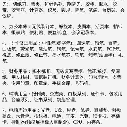
刀)、切纸刀、票夹、钉针系列、削笔刀、胶棒、胶水、胶
带、胶带座、计算器、仪尺、圆规、笔筒、笔袋、台历架、会
议牌。
3、办公本薄：无线装订本、螺旋本、皮面本、活页本、拍纸
本、报事贴、便利贴、便签纸/盒、会议记录本。
4、书写 修正用品：中性笔(签字笔)、圆珠笔、铅笔、台笔、
白板笔、荧光笔、漆油笔、钢笔、记号笔、水彩笔、POP笔、
橡皮、修正液、修正带、墨水笔芯、软笔、蜡笔(油画棒)、毛
笔。
5、财务用品：账本/账册、无碳复写票据、凭证/单据、复写
纸、用友耗材、票据装订机、财务计算器、印台/印油、支票
夹、专用印章、印章箱、手提金库、号码机。
6、辅助用品：报刊架、杂志架、白板系列、证件卡、包装用
品、台座系列、证书系列、钥匙管理。
7、电脑周边用品：光盘、U盘、键盘、鼠标、鼠标垫、移动
硬盘、录音笔、插线板、电池、耳麦、光驱、读卡器、存储
卡、控制器(触摸屏控极人臣制盒)、CPU、内存条。