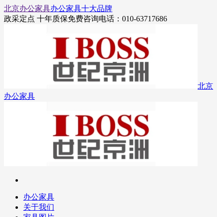
北京办公家具
办公家具十大品牌
政采定点 十年质保
免费咨询电话：010-63717686
北京
办公家具
办公家具
关于我们