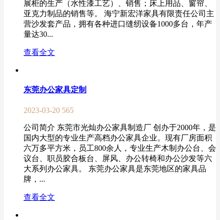
展柜的生产（水性漆工艺）、销售；床上用品、窗帘、
亚克力制品的销售等。 海宁新宏洋家具有限责任公司主
营沙发套产品，拥有各种进口缝纫设备1000多台，年产
量达30...
查看全文
东莞办公家具定制
2023-03-20
565
公司简介 东莞市光灿办公家具制造厂 创办于2000年，是
国内大型的专业生产高档办公家具企业。现有厂房面积
六万多平方米，员工800余人，专业生产木制办公台、会
议台、职员胶合板台、屏风、办公转椅和办公沙发等六
大系列办公家具。 东莞办公家具是东莞地区的家具品
牌，...
查看全文