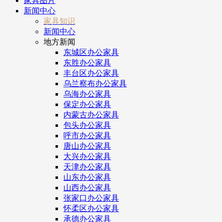
家具图片
新闻中心
家具知识
新闻中心
地方新闻
东城区办公家具
东胜办公家具
丰台区办公家具
乌兰察布办公家具
乌海办公家具
保定办公家具
内蒙古办公家具
包头办公家具
呼市办公家具
唐山办公家具
大兴办公家具
天津办公家具
山东办公家具
山西办公家具
张家口办公家具
怀柔区办公家具
承德办公家具