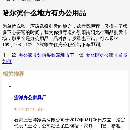
哈尔滨什么地方有办公用品
为单位选购，应该选择批发的地方，这样既便宜，又省去了很
多不必要逛的时间，我为你推荐道外景阳街阳光小商品批发市
场，那里全是办公用品，品种多，质量也不错。可以乘坐
109，108，107，7线等在住房公积金站下车即到。
上一篇:
办公家具如何采购深圳市
下一篇:
龙华区办公家具前景
如何
相关推荐
宏洋办公家具厂
2023-03-19
560
石家庄宏洋家具有限公司于2017年02月06日成立。法定
代表人王贤，公司经营范围包括：家具、门窗、橱柜、