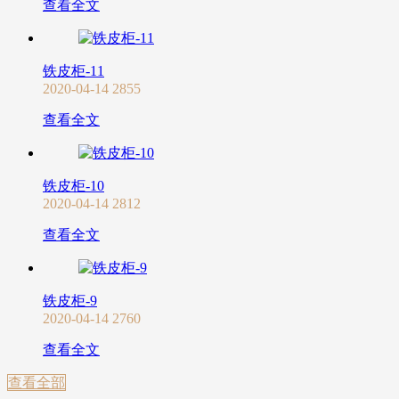
查看全文
铁皮柜-11
2020-04-14
2855
查看全文
铁皮柜-10
2020-04-14
2812
查看全文
铁皮柜-9
2020-04-14
2760
查看全文
查看全部