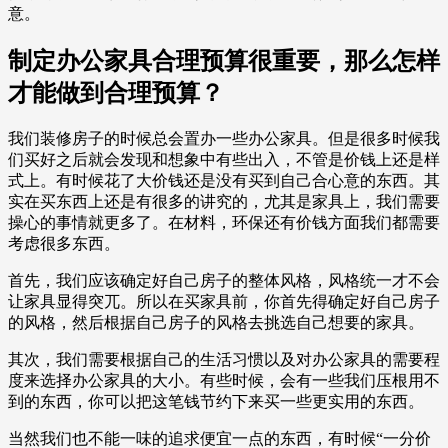
意。
制定办公家具合理预算很重要，那么怎样
才能做到合理预算？
我们装修房子的时候总会置办一些办公家具。但是很多时候我
们买好之后就会发现和想象中有些出入，不管是价钱上还是样
式上。有时候花了大价钱还是没有买到自己合心意的东西。其
实在买东西上还是有很多的讲究的，尤其是家具上，我们需要
操心的事情就更多了。在材料，环保还有价钱方面我们都需要
考虑很多东西。
首先，我们应该确定好自己房子的整体风格，风格统一才不会
让家具显得突兀。所以在买家具前，你首先得确定好自己房子
的风格，然后根据自己房子的风格去挑选自己想要的家具。
其次，我们需要根据自己的生活习惯以及对办公家具的需要程
度来选择办公家具的大小。有些时候，会有一些我们压根用不
到的东西，你可以把这笔钱节约下来买一些更实用的东西。
当然我们也不能一味的追求便宜一点的东西，有时候“一分价