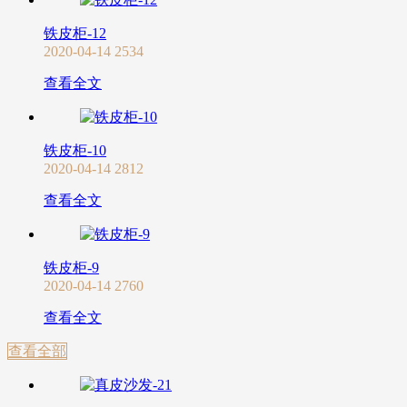
铁皮柜-12
2020-04-14
2534
查看全文
铁皮柜-10
2020-04-14
2812
查看全文
铁皮柜-9
2020-04-14
2760
查看全文
查看全部