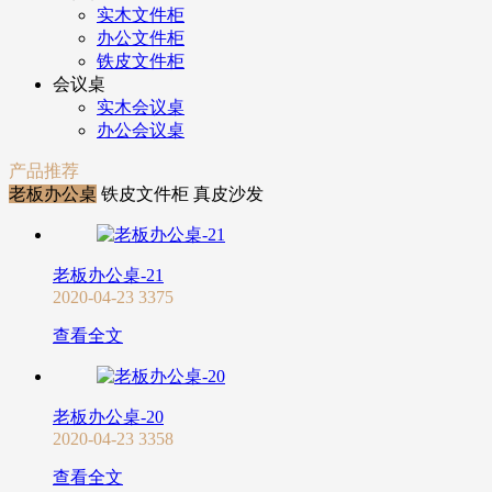
实木文件柜
办公文件柜
铁皮文件柜
会议桌
实木会议桌
办公会议桌
产品推荐
老板办公桌
铁皮文件柜
真皮沙发
老板办公桌-21
2020-04-23
3375
查看全文
老板办公桌-20
2020-04-23
3358
查看全文