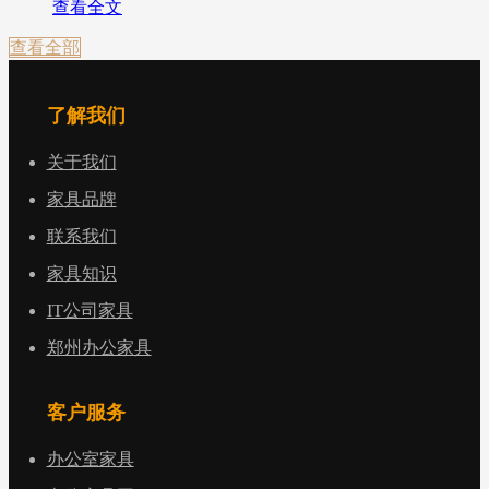
查看全文
查看全部
了解我们
关于我们
家具品牌
联系我们
家具知识
IT公司家具
郑州办公家具
客户服务
办公室家具