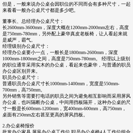
但是，一般来说办公桌会因职位的不同而会有多种尺寸，一起
来看看一般办公桌尺寸都是多少吧。
董事长、总经理办公桌尺寸：
长2600mm-3600mm，深度大概在1200mm-2000mm左右，高度
是750mm-780mm，另外配上豪华真皮老板椅，让人看起来就
是威严，霸气。
经理级别办公桌尺寸：
经理办公桌要小一点，一般长是1800mm-2600mm，深度
1000mm-1800mm之间，高度是750mm-780mm。 经理以上级别
的职位通常采用实木的办公桌，看起来也豪华，与普通的职员
办公桌区别开来。
职员办公桌尺寸：
普通职员办公桌尺寸长1000mm-1400mm，宽度是550mm-
700mm，高750mm。
另外销售等需要打电话的职员之间为避免相互影响而采用屏风
办公桌，也叫隔断办公桌，中间用挡板隔开，这种办公桌的尺
寸一般是长600mm-1200mm，宽400mm-600mm，高750mm，
桌面有250mm左右甚至更高的屏风挡板。
2.办公桌椅报价
批发办公家具 屏风办公桌工作位 职员办公桌椅4人工作位组合