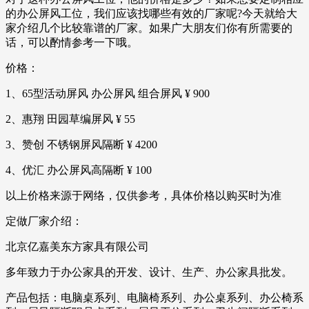
的办公屏风工位，我们应该找哪些有效的厂家呢?今天就给大
家介绍几个比较靠谱的厂家。如果广大朋友们你有所需要的
话，可以酌情参考一下哦。
价格：
1、65型活动屏风 办公屏风 组合屏风 ¥ 900
2、惠翔 田园草编屏风 ¥ 55
3、赞创 不锈钢屏风隔断 ¥ 4200
4、优汇 办公屏风高隔断 ¥ 100
以上价格来源于网络，仅供参考，具体价格以购买时为准
定做厂家介绍：
北京亿嘉美东方家具有限公司
多年致力于办公家具的开发、设计、生产、办公家具批发。
产品包括：电脑桌系列、电脑椅系列、办公桌系列、办公椅系