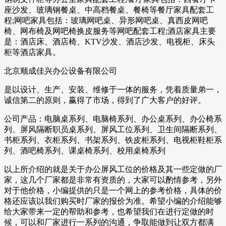
座沙发、玻璃钢餐桌、中高档餐桌、餐椅等餐厅家具配套工
程;网吧家具包括：玻璃网吧桌、异形网吧桌、真西皮网吧
椅、网布椅及网吧椅换皮服务等网吧配套工程;酒店家具主要
是：酒店床、酒店椅、KTV沙发、酒店沙发、电视柜、床头
柜等酒店家具。
北京顺成佳兴办公设备有限公司
是以设计、生产、安装、维修于一体的服务，凭着质量弟一，
诚信第二的原则，赢得了市场，得到了广大客户的好评。
公司产品：电脑桌系列、电脑椅系列、办公桌系列、办公椅系
列、屏风隔断职员桌系列、屏风工位系列、卫生间隔断系列、
书柜系列、衣柜系列、书架系列、铁皮柜系列、电视柜鞋柜系
列、酒吧椅系列、课桌椅系列、校用桌椅系列
以上所介绍的就是关于办公屏风工位的价格及其一些定做的厂
家，这几个厂家都是非常有资质的，大家可以酌情参考，另外
对于他价格，小编提供的只是一个网上的参考价格，具体的价
格还应该以我们购买时厂家的报价为准。希望小编的介绍能够
给大家带来一定的帮助和参考，也希望我们在进行定做的时
候，可以和厂家进行一系列的沟通，争取能做到让双方都满