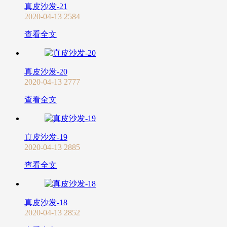
真皮沙发-21
2020-04-13
2584
查看全文
真皮沙发-20
2020-04-13
2777
查看全文
真皮沙发-19
2020-04-13
2885
查看全文
真皮沙发-18
2020-04-13
2852