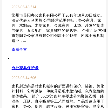
2023-03-18
514
常州市苏阳办公家具有限公司于2018年10月30日成立。
法定代表人马国辉,公司经营范围包括：办公家具、家
具、木制品、木制家具、金属家具、床垫、沙发的制造
与销售；五金配件、家具辅料的销售等。 企业介绍 常州
市苏阳办公家具有限公司创建于2018年，所属于家具制
造业，...
查看全文
办公家具保护条
2023-03-14
606
家具封边条是对家具板材的断面进行保护、装饰、美化
的材料，它可以使一件家具显现木纹清晰、色彩缤纷的
整体效果。 简介 pvc封边条的主要成分为聚氯乙烯，经
混炼、压延、真空吸塑等工艺而成的。产品普遍应用于
家具、办公、厨具、教学设备、民用实验室等。厚度从