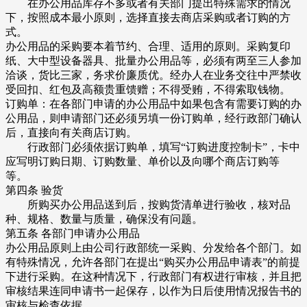
在办公用品库存不多或者有关部门提出特殊需求的情况
下，按照成本最小原则，选择直接去商店采购或者订购的方
式。
办公用品的采购要本着节约、合理、适用的原则。采购复印
纸、大中型设备器具、批量办公用品等，必须有两至三人参加
洽谈，货比三家，务求价廉质优。经办人在业务交往中严禁收
受回扣、红包及高额贵重馈赠；不得受贿，不得索取钱物。
订购单：在各部门申请的办公用品中如果包含有需要订购的办
公用品，则申请部门还必须另填一份订购单，经行政部门确认
后，直接向有关商店订购。
行政部门必须依据订购单，填写“订购进度控制卡”，卡中
应写明订购日期、订购数量、单价以及向哪个商店订购等
等。
第四条 验货
所购买办公用品送到后，按购货清单进行验收，核对品
种、规格、数量与质量，确保没有问题。
第五条 各部门申请办公用品
办公用品原则上由公司行政部统一采购、分发给各个部门。如
有特殊情况，允许各部门在提出“购买办公用品申请表”的前提
下进行采购。在这种情况下，行政部门有权进行审核，并且把
审核结果连同申请书一起保存，以作为日后使用情况报告书的
审核与检查依据。