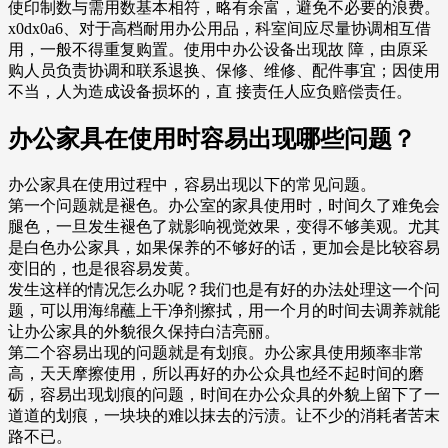
使印制数与需用数基本相符，略有余富，避免不必要的浪费。
x0dx0a6、对于高档耐用办公用品，科室间应尽量协调相互借
用，一般不得重复购置。使用中办公设备出现故 障，由原采
购人员负责协调和联系退换、保修、维修、配件事宜；因使用
不当，人为造成设备损坏的，直 接责任人应负赔偿责任。
办公家具在使用时容易出现哪些问题？
办公家具在使用过程中，容易出现以下的常见问题。
第一个问题就是褪色。办公室的家具使用时，时间久了难免会
腿色，一旦发生褪色了就影响视觉效果，变得不够美观。尤其
是白色办公家具，如果保养的不够好的话，更加会是比较容易
变旧的，也是很容易发黄。
发生这样的情况怎么办呢？我们也是有好的办法处理这一个问
题，可以用海绵蘸上干净剂擦拭，用一个月的时间去调养就能
让办公家具的外貌很久保持白洁亮丽。
第二个容易出现的问题就是有划痕。办公家具使用频率非常
高，天天摩擦使用，所以再好的办公众具也经不起时间的磨
砺，容易出现划痕的问题，时间在办公众具的外貌上留下了一
道道的划痕，一块块的难以抹去的污渍。让不少的消耗者苦末
路不已。