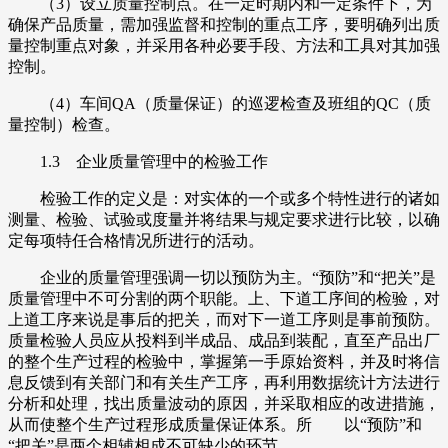
（3）设立质量控制点。在一定时期内和一定条件下，为
确保产品质量，需加强监督和控制的重点工序，要明确列出质
量控制重点对象，并采用各种必要手段、方法和工具对其加强
控制。
（4）车间QA（质量保证）的巡逻检查及班组的QC（质
量控制）检查。
1.3 企业质量管理中的检验工作
检验工作的定义是：对实体的一个或多个特性进行的诸如
测量、检验、试验或度量并将结果与规定要求进行比较，以确
定每项特任合格情况所进行的活动。
企业的质量管理强调一切以预防为主。“预防”和“把关”是
质量管理中不可分割的两个职能。上、下道工序间的检验，对
上道工序来说是事后的把关，而对下一道工序则是事前预防。
质量检验人员应从投料到半成品、成品到装配，直至产品出厂
的整个生产过程的检验中，掌握第一手原始资料，并及时将信
息反馈到有关部门和有关生产工序，再利用数据统计方法进行
分析和处理，找出质量波动的原因，并采取相应的改进措施，
从而使整个生产过程形成质量保证体系。所 以“预防”和
“把关”是两个相辅相成不可缺少的环节。