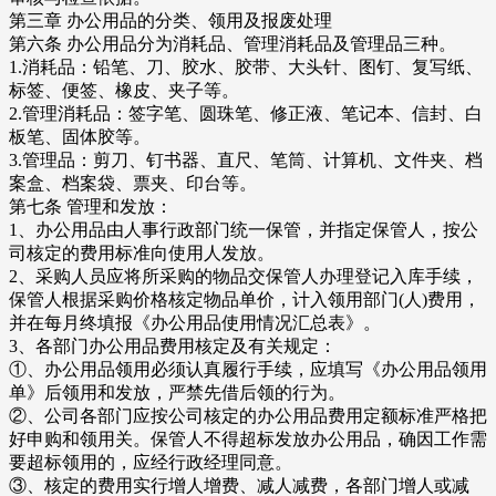
第三章 办公用品的分类、领用及报废处理
第六条 办公用品分为消耗品、管理消耗品及管理品三种。
1.消耗品：铅笔、刀、胶水、胶带、大头针、图钉、复写纸、
标签、便签、橡皮、夹子等。
2.管理消耗品：签字笔、圆珠笔、修正液、笔记本、信封、白
板笔、固体胶等。
3.管理品：剪刀、钉书器、直尺、笔筒、计算机、文件夹、档
案盒、档案袋、票夹、印台等。
第七条 管理和发放：
1、办公用品由人事行政部门统一保管，并指定保管人，按公
司核定的费用标准向使用人发放。
2、采购人员应将所采购的物品交保管人办理登记入库手续，
保管人根据采购价格核定物品单价，计入领用部门(人)费用，
并在每月终填报《办公用品使用情况汇总表》。
3、各部门办公用品费用核定及有关规定：
①、办公用品领用必须认真履行手续，应填写《办公用品领用
单》后领用和发放，严禁先借后领的行为。
②、公司各部门应按公司核定的办公用品费用定额标准严格把
好申购和领用关。保管人不得超标发放办公用品，确因工作需
要超标领用的，应经行政经理同意。
③、核定的费用实行增人增费、减人减费，各部门增人或减