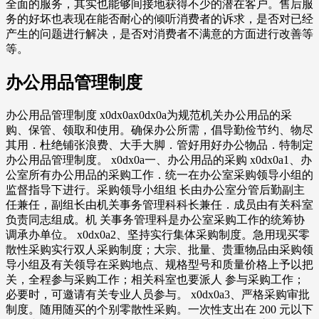
全面的服务，其实也能够间接地获得不少的潜在客户。售后服
务的好坏也表现在能否耐心的倾听消费者的诉求，是否对已经
产生的问题进行解决，是否对消费者不满意的方面进行改善等
等。
办公用品管理制度
办公用品管理制度 x0dx0ax0dx0a为规范机关办公用品的采
购、保管、领取和使用。确保办公所需，倡导勤俭节约、物尽
其用．杜绝铺张浪费、大手大脚．管好用好办公物品．特制定
办公用品管理制度。 x0dx0a一、办公用品的采购 x0dx0a1、办
公室所有办公用品的采购工作．统一在办公室采购领导小组的
监督指导下进行。采购领导小组组 长由办公室分管后勤副主
任兼任，副组长由机关事务管理科科长兼任．成员由有关科室
负责同志组成。机 关事务管理科是办公室采购工作的统筹协
调承办单位。 x0dx0a2、坚持实行集体采购制度。急用现买零
散性采购实行双人采购制度；大宗、批量、贵重物品由采购领
导小组及有关领导在采购地点、规格型号和质量价格上予以把
关，全程参与采购工作；相关科室也要派人 参与采购工作；
必要时，可邀请有关专业人员参与。 x0dx0a3、严格采购审批
制度。随用随买的个别零散性采购。一次性支出在 200 元以下