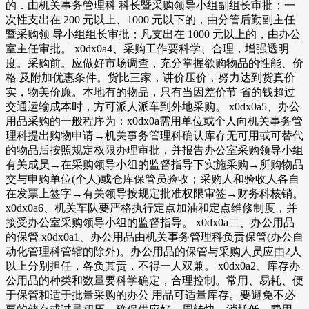
的．由机关事务管理科 科长暨采购领导小组副组长审批；一
次性支出在 200 元以上、1000 元以下的，由分管后勤副主任
暨采购领 导小组组长审批；凡支出在 1000 元以上的，由办公
室主任审批。 x0dx0a4、采购工作要科学、合理，增强透明
度。采购前。应做好市场调查，充分掌握欲购物品的性能、价
格 及附加优惠条件。货比三家，讲价压价，努力达到货真价
实，物美价廉。本地有的物品，只有当因差价节 省的钱超过
交通运输成本时，方可派人派车到外地采购。 x0dx0a5、办公
用品采购的一般程序为：x0dx0a需用单位或个人向机关事务管
理科提出购物申请→机关事务管理科确认库存无可用或可替代
的物品后按照规定权限办理审批，并报告办公室采购领导小组
有关成员→在采购领导小组的监督指导下实施采购→所购物品
交与申购单位(个人)或仓库保管员验收；采购人和验收人各自
在发票上签字→有关领导按规定批准权限审签→财务科核销。
x0dx0a6、机关车队要严格执行定点加油和定点维修制度，并
接受办公室采购领导小组的监督指导。 x0dx0a二、办公用品
的保管 x0dx0a1、办公用品由机关事务管理科负责保管(办公自
动化管理科管辖的除外)。办公用品的保管与采购人员应由2人
以上分别担任，各负其责，不得一人双兼。 x0dx0a2、库存办
公用品的种类和数量要科学确定，合理控制。常用、易耗、便
于保管和适于批量采购的办公 用品可适量库存。要避免不必