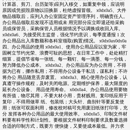
计算器、剪刀、台历架等)应列入移交，如重复申领，应说明
原因或凭损毁原物以旧换新，杜绝虚报冒领。 x0dx0a5、大件
物品领取后，应列入办公室固定资产管理序列，明确责任人。
办公用品领取后发现不适用或未 用完部分应立即退还给采购
员或保管员，采购保管人员根据情况予以调换或收回入库。
x0dx0a6、为接受民主监督，强化节约意识，每季度通报 1 次
办公用品出入库数额和各科室领取(购置)情况。 x0dx0ax0dx0a
四、办公用品的使用 x0dx0a1、使用办公用品应以室为家，牢
固树立节约光荣、浪费可耻的思想，在日常工作中，处处精打
细算，提倡节省每一张纸、每一颗钉、每一滴墨、每一分钱，
努力降低办公成本。 x0dx0a2、办公用品应为办公所用，不得
据为已有，挪作私用；不得用办公设备干私活，谋私利；不许
将办公 用品随意丢弃废置。 x0dx0a3、精心使用办公设备，认
真遵守操作规程，及时关闭电源。定期维护保养，最大限度的
延长办公设备、 用品使用寿命。 x0dx0a4、办公用品使用要物
有所值，物尽其用，不要大材小用．贵材贱用。复印纸应用于
复印，不得用做草 纸、包装纸；大头针、曲别针等要反复使
用；纸张可双面利用，修改校对稿可先用废旧纸张打印等，充
分 发挥各种办公用品的最大使用效率。 x0dx0a5、印制文件材
料要有科学性和计划性。要根据文件材料印制要求及数量选择
合适的印制方式，既要方 便快捷，又要使成本最低。并力求