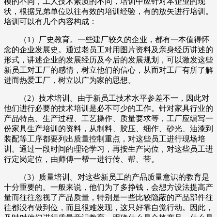
模的不同，工人技术素质的不同，培训中应针对本企业的现
状，根据兄弟单位以往有效的培训经验，有的放矢进行培训。
培训可以有几个内容构成：
（1）厂史教育。一些建厂较久的企业，都有一本值得怀
念的企业发展史。通过老员工对用图片资料及亲身经历讲述的
形式，讲述企业的发展经历及今后的发展规划，可以激发这些
新员工对工厂的感情，树立他们的信心，从而对工厂有所了解
进而热爱工厂，树立以广为家的思想。
（2）技术培训。由于新员工技术水平参差不一，因此对
他们进行必要的技术培训是必不可少的工作。针对家具行业的
产品特点、生产过程、工艺操作、质量要求等，工厂应编写一
份家具生产培训的资料，从制料、胶压、细作、砂光、油漆到
装配等工序都要列出质量控制重点，对这些员工进行现场培
训。通过一段时间的理论学习，再按生产岗位，对这些员工进
行定岗定位，由师傅一帮一进行传、帮、带。
（3）质量培训。对这些新员工的产品质量意识的教育是
十分重要的。一般来说，他们为了多挣钱，会想方设法提高产
量而往往忽视了产品质量，特别是一些比较隐蔽的产品部件往
往都没有做到位，而且很难发现，这只好靠自觉行动。因此，