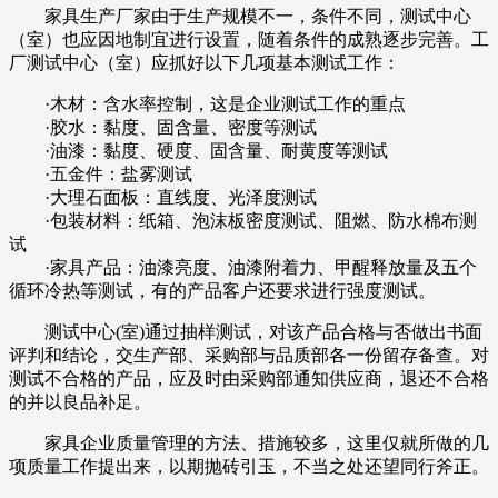
家具生产厂家由于生产规模不一，条件不同，测试中心
（室）也应因地制宜进行设置，随着条件的成熟逐步完善。工
厂测试中心（室）应抓好以下几项基本测试工作：
·木材：含水率控制，这是企业测试工作的重点
·胶水：黏度、固含量、密度等测试
·油漆：黏度、硬度、固含量、耐黄度等测试
·五金件：盐雾测试
·大理石面板：直线度、光泽度测试
·包装材料：纸箱、泡沫板密度测试、阻燃、防水棉布测
试
·家具产品：油漆亮度、油漆附着力、甲醒释放量及五个
循环冷热等测试，有的产品客户还要求进行强度测试。
测试中心(室)通过抽样测试，对该产品合格与否做出书面
评判和结论，交生产部、采购部与品质部各一份留存备查。对
测试不合格的产品，应及时由采购部通知供应商，退还不合格
的并以良品补足。
家具企业质量管理的方法、措施较多，这里仅就所做的几
项质量工作提出来，以期抛砖引玉，不当之处还望同行斧正。