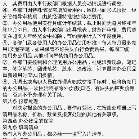
人，其费用由人事行政部门根据人员变动情况进行调整。
④、各部门因特殊情况需增加费用的，应以书面形式报批，经
分管领导审核后，由总经理特批增加该项费用。
⑤、办公用品使用实行月统计年结算，截止时间为每月终和年
终12月31日。由人事行政部门出具报表，财务部审核。费用超
支在超支人年终奖金中扣除，节约费用计入下年度使用。
⑥、各部门及各使用人的办公用品使用标准：每人每月最多领
用1支签字笔，如果保管不好丢失自行负责购买。每周三统一
领用办公用品,其他时间严禁领用办公用品。
⑦、各部门要控制和合理使用办公用品，杜绝浪费现象。笔记
本、签字笔芯、圆珠笔芯、胶水、涂改液、计算器等办公用品
重新领用时应以旧换新。
⑧、凡调出或离职人员在办理离职或交接手续时，应将所领用
的办公用品(一次性消耗品除外)如数归还。有缺失的应照价赔
偿，否则不予办理有关手续。
第八条 报废处理
对决定报废的办公用品，要作好登记，在报废处理册上写
清用品名称、价格、数量及报废处理的其他有关事项。
第四章 办公物品的保管
第九条 填写清单
所有入库办公用品，都必须一一填写入库清单。