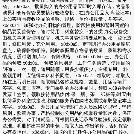
要的储存或过量积压，确保供应好、周转快、消耗低、费用
省。 x0dx0a3、批量购入的办公用品应即时入库存储，物品采
购员和仓库保管员要搞好验收交接，在(办公用品入 库登记本)
上如实填写接收物品的名称、规格、单价和数量，并签字。
x0dx0a4、加强对办公旧物的管理。阶段性使用和暂时闲置的
物品要妥善保管，随时待用；科室替换下的各类 办公设备交
由机关事务管理科保管，机关事务管理科要及时回收。登记造
册，修旧利废．充分利用。 x0dx0a5、定期进行办公用品库房
盘点，确保帐物相符。随时掌握库存物品的数量、质量和需求
情况，适时增 加库存，保障供给。 x0dx0ax0dx0a三、办公用
品的领取 x0dx0a1、领取的原则是：工作任务清楚，使用目的
明确．一次一领，随用随领，用多少领多少，专领专用。 科
室领用时，应征得本科科长同意。 x0dx0a2、领取时，领取人
须在上写明日期、领取物品名称及规格、数量、用途等项并
签字。领取非库存、专门采购的办公用品时，领取人须在购物
发票上签字。领取接待用品(如水果、烟、茶、 纸杯等)时应由
接待承办科窒或接收此物的服务员在购物发票或领取登记本上
签字。 x0dx0a3、 办公用品管理部门及人员应恪尽职守，坚持
原则，照章办事，严格控制办公用品的领取数量和次数，保证
办公需要。对于消耗品，可根据历史记录和经验法则设定领取
基准。明显超出常规的申领，领取人应 作出解释，否则保管
员有权拒付。 x0dx0a4、领取的非消耗性办公用品(如订书器、