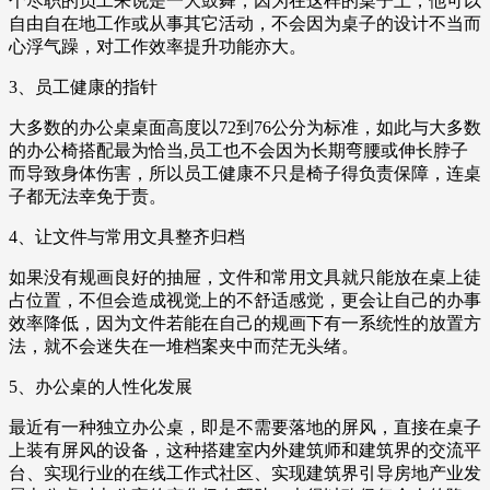
个尽职的员工来说是一大鼓舞，因为在这样的桌子上，他可以
自由自在地工作或从事其它活动，不会因为桌子的设计不当而
心浮气躁，对工作效率提升功能亦大。
3、员工健康的指针
大多数的办公桌桌面高度以72到76公分为标准，如此与大多数
的办公椅搭配最为恰当,员工也不会因为长期弯腰或伸长脖子
而导致身体伤害，所以员工健康不只是椅子得负责保障，连桌
子都无法幸免于责。
4、让文件与常用文具整齐归档
如果没有规画良好的抽屉，文件和常用文具就只能放在桌上徒
占位置，不但会造成视觉上的不舒适感觉，更会让自己的办事
效率降低，因为文件若能在自己的规画下有一系统性的放置方
法，就不会迷失在一堆档案夹中而茫无头绪。
5、办公桌的人性化发展
最近有一种独立办公桌，即是不需要落地的屏风，直接在桌子
上装有屏风的设备，这种搭建室内外建筑师和建筑界的交流平
台、实现行业的在线工作式社区、实现建筑界引导房地产业发