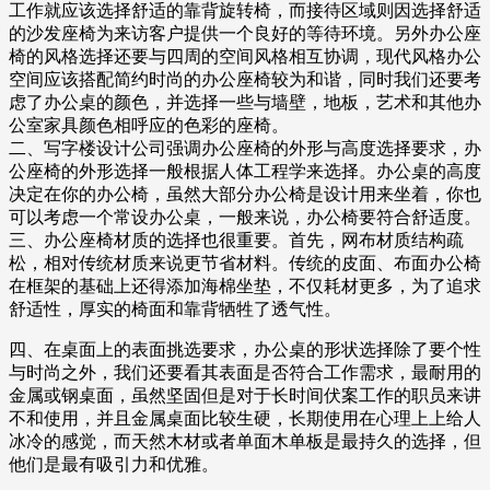
工作就应该选择舒适的靠背旋转椅，而接待区域则因选择舒适
的沙发座椅为来访客户提供一个良好的等待环境。另外办公座
椅的风格选择还要与四周的空间风格相互协调，现代风格办公
空间应该搭配简约时尚的办公座椅较为和谐，同时我们还要考
虑了办公桌的颜色，并选择一些与墙壁，地板，艺术和其他办
公室家具颜色相呼应的色彩的座椅。
二、写字楼设计公司强调办公座椅的外形与高度选择要求，办
公座椅的外形选择一般根据人体工程学来选择。办公桌的高度
决定在你的办公椅，虽然大部分办公椅是设计用来坐着，你也
可以考虑一个常设办公桌，一般来说，办公椅要符合舒适度。
三、办公座椅材质的选择也很重要。首先，网布材质结构疏
松，相对传统材质来说更节省材料。传统的皮面、布面办公椅
在框架的基础上还得添加海棉坐垫，不仅耗材更多，为了追求
舒适性，厚实的椅面和靠背牺牲了透气性。
四、在桌面上的表面挑选要求，办公桌的形状选择除了要个性
与时尚之外，我们还要看其表面是否符合工作需求，最耐用的
金属或钢桌面，虽然坚固但是对于长时间伏案工作的职员来讲
不和使用，并且金属桌面比较生硬，长期使用在心理上上给人
冰冷的感觉，而天然木材或者单面木单板是最持久的选择，但
他们是最有吸引力和优雅。