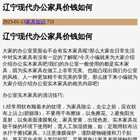
辽宁现代办公家具价钱如何
2023-01-13
家具知识
731
辽宁现代办公家具价钱如何
大家的办公室里面会不会有实木家具呢?那么大家在日常生活
中对实木家具有没有一定的了解呢?今天小编就来为大家介绍
介绍办公实木家具吧!我们的办公室一般使用的都是实木家
具，因为实木家具在做工上非常完美。也能凸现出我们办公室
的风格。人一种更加精干有完美的享受。那么接下来小编就为
大家介绍介绍办公室实木家具的相关内容吧!
办公室实木家具的清洁技巧:
1.经常用软布顺着木的纹理，为家具除尘，去尘之前，应在软
布上沾上(碧丽珠)，不要用干布擦抹，以免擦花。2.避免阳光
直射，以免表面漆膜氧化，家具变黄，出现色差。实木家具在
较干燥的环境下使用时，需人工加湿措施，如：定期用软布沾
水拧干擦拭家具。3.注意漆膜保护，谨防硬物碰撞和刀子刻
划，更不宜在桌面上复印抄写。尽量避免让家具表面接触到腐