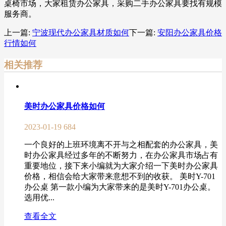
桌椅市场，大家租赁办公家具，采购二手办公家具要找有规模
服务商。
上一篇:
宁波现代办公家具材质如何
下一篇:
安阳办公家具价格
行情如何
相关推荐
美时办公家具价格如何
2023-01-19
684
一个良好的上班环境离不开与之相配套的办公家具，美
时办公家具经过多年的不断努力，在办公家具市场占有
重要地位，接下来小编就为大家介绍一下美时办公家具
价格，相信会给大家带来意想不到的收获。 美时Y-701
办公桌 第一款小编为大家带来的是美时Y-701办公桌。
选用优...
查看全文