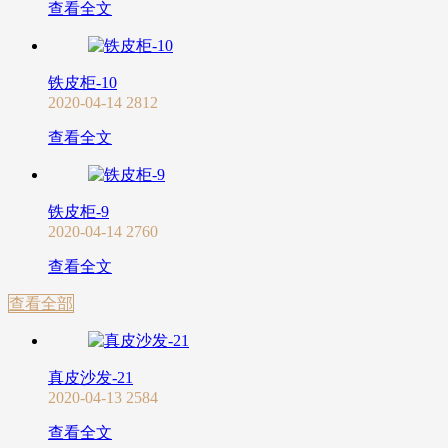
查看全文
铁皮柜-10
2020-04-14
2812
查看全文
铁皮柜-9
2020-04-14
2760
查看全文
查看全部
真皮沙发-21
2020-04-13
2584
查看全文