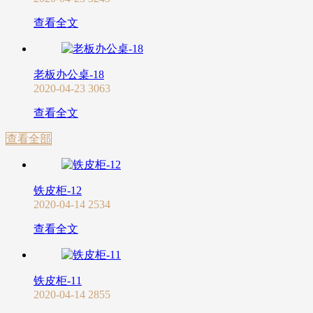
查看全文
老板办公桌-18
2020-04-23
3063
查看全文
查看全部
铁皮柜-12
2020-04-14
2534
查看全文
铁皮柜-11
2020-04-14
2855