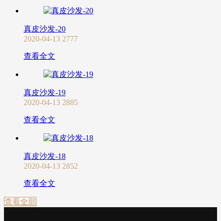
真皮沙发-20
2020-04-13
2777
查看全文
真皮沙发-19
2020-04-13
2885
查看全文
真皮沙发-18
2020-04-13
2852
查看全文
查看全部