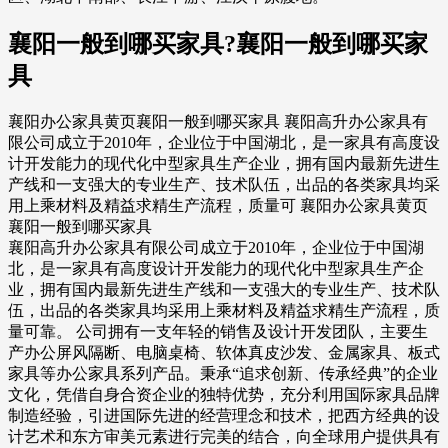
襄阳一般到哪买家具?襄阳一般到哪买家
具
襄阳办公家具黄页襄阳一般到哪买家具 襄阳高升办公家具有
限公司成立于2010年，企业位于中国湖北，是一家具有高度设
计开发能力的现代化中型家具生产企业，拥有国内最新先进生
产线和一支强大的专业生产、技术队伍，出品的各类家具均采
用上乘材料及精益求精生产流程，质量可 襄阳办公家具黄页
襄阳一般到哪买家具
襄阳高升办公家具有限公司成立于2010年，企业位于中国湖
北，是一家具有高度设计开发能力的现代化中型家具生产企
业，拥有国内最新先进生产线和一支强大的专业生产、技术队
伍，出品的各类家具均采用上乘材料及精益求精生产流程，质
量可靠。 公司拥有一支年轻的销售及设计开发团队，主要生
产办公屏风隔断、电脑桌椅、软体真皮沙发、金属家具、板式
家具等办公家具系列产品。秉承“追求创新、传承经典”的企业
文化，凭借自身合资企业的独特优势，充分利用国际家具品牌
制造经验，引进国际先进的经营理念和技术，把西方经典的设
计艺术和东方审美元素进行完美的结合，向全球用户提供具有