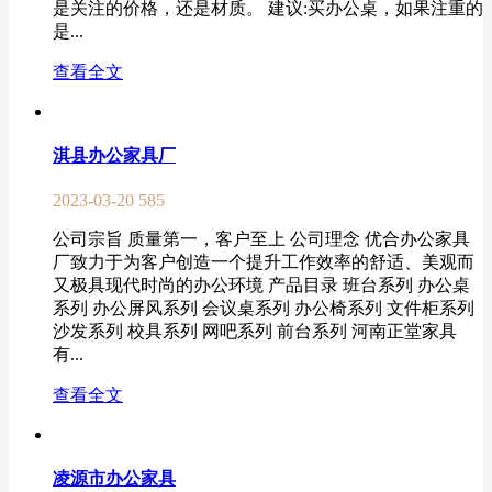
是关注的价格，还是材质。 建议:买办公桌，如果注重的
是...
查看全文
淇县办公家具厂
2023-03-20
585
公司宗旨 质量第一，客户至上 公司理念 优合办公家具
厂致力于为客户创造一个提升工作效率的舒适、美观而
又极具现代时尚的办公环境 产品目录 班台系列 办公桌
系列 办公屏风系列 会议桌系列 办公椅系列 文件柜系列
沙发系列 校具系列 网吧系列 前台系列 河南正堂家具
有...
查看全文
凌源市办公家具