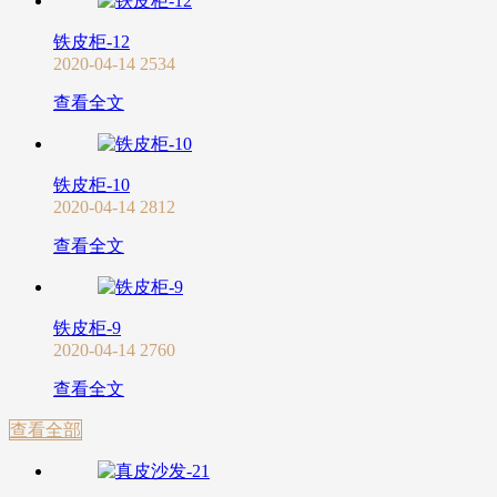
铁皮柜-12
2020-04-14
2534
查看全文
铁皮柜-10
2020-04-14
2812
查看全文
铁皮柜-9
2020-04-14
2760
查看全文
查看全部