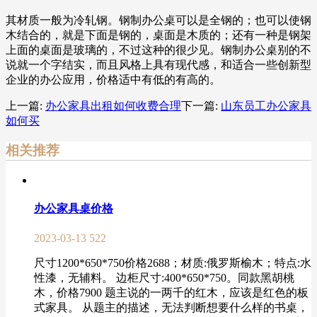
其材质一般为冷轧钢。钢制办公桌可以是全钢的；也可以使钢
木结合的，就是下面是钢的，桌面是木质的；还有一种是钢架
上面的桌面是玻璃的，不过这种的很少见。钢制办公桌别的不
说就一个字结实，而且风格上具有现代感，和适合一些创新型
企业的办公应用，价格适中有低的有高的。
上一篇:
办公家具出租如何收费合理
下一篇:
山东员工办公家具
如何买
相关推荐
办公家具桌价格
2023-03-13
522
尺寸1200*650*750价格2688；材质:俄罗斯榆木；特点:水
性漆，无辅料。 边柜尺寸:400*650*750。同款黑胡桃
木，价格7900 题主说的一两千的红木，应该是红色的板
式家具。 从题主的描述，无法判断想要什么样的书桌，