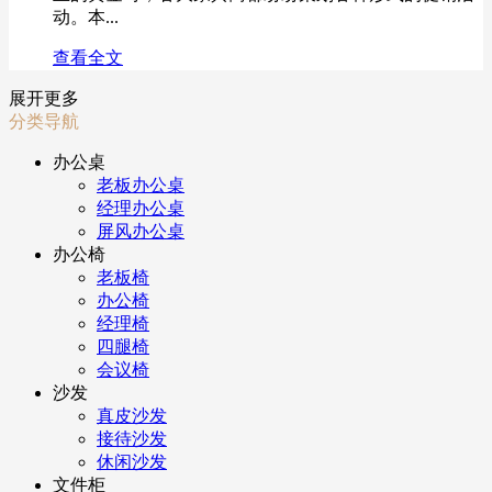
动。本...
查看全文
展开更多
分类导航
办公桌
老板办公桌
经理办公桌
屏风办公桌
办公椅
老板椅
办公椅
经理椅
四腿椅
会议椅
沙发
真皮沙发
接待沙发
休闲沙发
文件柜