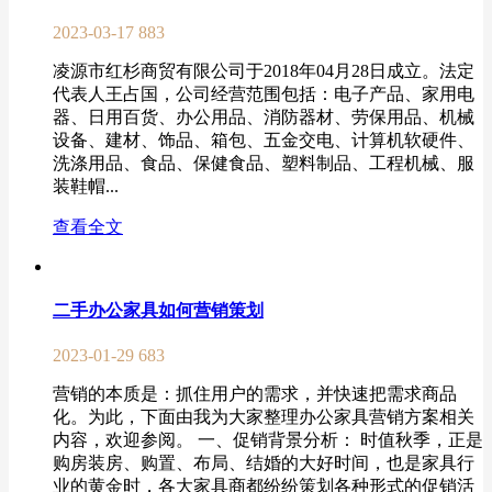
2023-03-17
883
凌源市红杉商贸有限公司于2018年04月28日成立。法定
代表人王占国，公司经营范围包括：电子产品、家用电
器、日用百货、办公用品、消防器材、劳保用品、机械
设备、建材、饰品、箱包、五金交电、计算机软硬件、
洗涤用品、食品、保健食品、塑料制品、工程机械、服
装鞋帽...
查看全文
二手办公家具如何营销策划
2023-01-29
683
营销的本质是：抓住用户的需求，并快速把需求商品
化。为此，下面由我为大家整理办公家具营销方案相关
内容，欢迎参阅。 一、促销背景分析： 时值秋季，正是
购房装房、购置、布局、结婚的大好时间，也是家具行
业的黄金时，各大家具商都纷纷策划各种形式的促销活