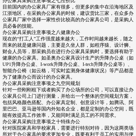
办公家具采购注意事项之七性价比
目前国内的办公家具厂家有很多，但更多的集中在沿海地区及
江浙地区，在采购办公家具的时候，建议货比三家，在众多办
公家具厂家中选择一家性价比较高的办公家具公司，是采购人
员必备的技能。
办公家具采购注意事项之八健康办公
现在的“打工人”工作强度越来越大，工作时间越来越长，随之
而来的就是健康问题，主要是久坐人群，如程序猿、设计狮、
财会人员等，那采购员在进行办公家具采购时，要选择有助于
健康的办公家具。如圣奥办公家具设计生产的升降办公桌（如
UP1升降办公桌、I-work升降办公桌、I-tech升降办公桌等）、
智能办公椅（如云格，可实时监测身体健康状况）等产品都是
为了健康办公而设计的办公家具。
办公家具采购注意事项之九空间规划
针对一些刚刚租下或者购买了办公场所的公司，可以直接让办
公家具公司上门进行测量，并给出一个整体的空间规划方案，
包括风格颜色搭配、办公家具定制、创意设计等，如腾讯、阿
里巴巴、亚马逊等国内外知名企业，都是定制的办公空间，既
能有效提高工作效率，又能同时满足员工的不同需求。
办公家具采购注意事项之十特殊办公
针对医院家具和学校家具，需要进行特别对待，因为这两类场
所对于办公家具的要求更加专业，既要有利于员工的实用与便