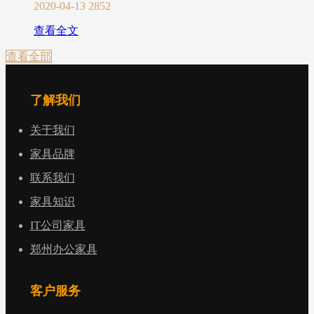
2020-04-13
2852
查看全文
查看全部
了解我们
关于我们
家具品牌
联系我们
家具知识
IT公司家具
郑州办公家具
客户服务