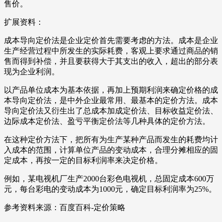
售价。
扩展资料：
成本导向定价法是企业定价首先需要考虑的方法。成本是企业
生产经营过程中所发生的实际耗费，客观上要求通过商品的销
售而得到补偿，并且要获得大于其支出的收入，超出的部分表
现为企业利润。
以产品单位成本为基本依据，再加上预期利润来确定价格的成
本导向定价法，是中外企业最常用、最基本的定价方法。成本
导向定价法又衍生出了总成本加成定价法、目标收益定价法、
边际成本定价法、盈亏平衡定价法等几种具体的定价方法。
在这种定价方法下，把所有为生产某种产品而发生的耗费均计
入成本的范围，计算单位产品的变动成本，合理分摊相应的固
定成本，再按一定的目标利润率来决定价格。
例如，某电视机厂生产2000台彩色电视机，总固定成本600万
元，每台彩电的变动成本为1000元，确定目标利润率为25%。
参考资料来源：百度百科-定价策略