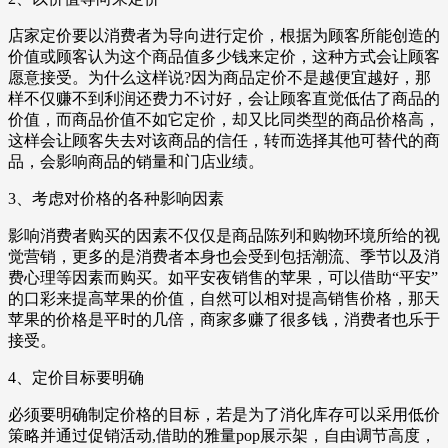
店家定价要以消费者为导向进行定价，根据为顾客所能创造的
价值或顾客认为这个商品值多少钱来定价，这种方式会让顾客
愿意接受。为什么这样说?因为商品定价不是越便宜越好，那
样不仅赚不到利润还费力不讨好，会让顾客直觉低估了商品的
价值，而商品价值不如它定价，却又比同类型的商品价格高，
这样会让顾客失去对该商品的信任，转而选择其他可替代的商
品，会影响商品的销量和门店业绩。
3、考虑对价格的各种影响因素
影响消费者购买的因素不仅仅是商品陈列和购物环境所给的视
觉营销，更多的是消费者本身也会受到包括潮流、季节以及消
费心理等因素而购买。如平安夜销售的苹果，可以借助“平安”
的口彩来提高苹果的价值，自然可以相对提高销售价格，那天
苹果的价格是平时的几倍，商家多赚了很多钱，消费者也乐于
接受。
4、定价目标要明确
必须要明确制定价格的目标，若是为了消化库存可以采用低价
策略并通过促销活动,借助的雅量pop展示架，自由调节高度，