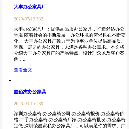
大丰办公家具厂
2023-07-19
532
大丰办公家具厂：提供高品质办公家具，打造舒适办公
环境 随着社会的不断发展，办公环境的需求也在不断变
化。 大丰办公家具厂致力于为企事业单位提供高品质、
环保、舒适的办公家具，以满足各种办公需求。本文将
介绍大丰办公家具厂的产品特点、设计理念以及客户案
例，...
查看全文
鑫佰杰办公家具
2023-03-15
539
深圳办公桌椅-办公桌椅公司-办公桌椅报价-办公桌椅价
格-二手办公桌椅-办公桌椅厂家-办公桌椅批发-办公桌椅
定做 深圳荣鑫家私办公家具厂，可以满足你的需求。广