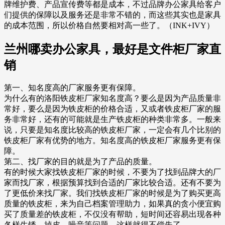
牌维护费、产品宣传费等都是成本，不过品牌办公家具给客户
们提供的保障以及服务还是非常不错的，而这些其实也是家具
的成本范围，所以价格自然要相对高一些了。（INK+IVY）
兰州哪卖办公家具，最好是文件柜厂家直
销
第一、知名度高的厂家服务更有保障。
为什么有的洛阳铁皮柜厂家知名度高？要么是因为产品质量非
常好，要么是因为铁皮柜的价格合适，又或者铁皮柜厂家的服
务非常好，还有的可能就是生产铁皮柜的种类非常多。一般来
说，只要是知名度比较高的铁皮柜厂家，一定会有几个比别的
铁皮柜厂家有优势的地方。知名度高的铁皮柜厂家服务更有保
障。
第二、找厂家的目的就是为了产品的质量。
有的时候大家找铁皮柜厂家的时候，不要为了找到品牌大的厂
家而找厂家，根据预算找到合适的厂家比较合适。还有不要为
了更低价来找厂家。我们找铁皮柜厂家的时候是为了购买更高
质量的铁皮柜，来为自己档案管理助力，如果真的贪小便宜购
买了质量差的铁皮柜，不仅没有帮助，短时间还容易出现各种
各样生锈、掉皮、噪音等问题。这样就得不偿失了。