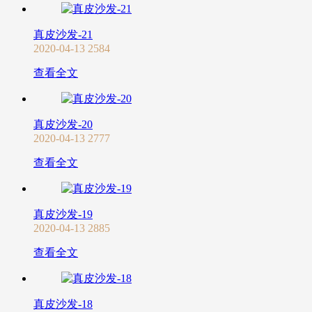
真皮沙发-21
2020-04-13
2584
查看全文
真皮沙发-20
2020-04-13
2777
查看全文
真皮沙发-19
2020-04-13
2885
查看全文
真皮沙发-18