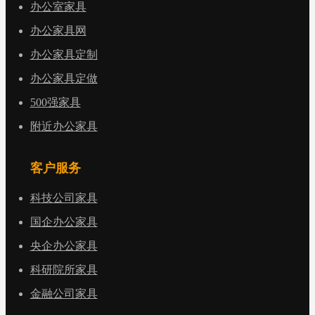
办公室家具
办公家具网
办公家具定制
办公家具定做
500强家具
附近办公家具
客户服务
科技公司家具
国企办公家具
央企办公家具
科研院所家具
金融公司家具