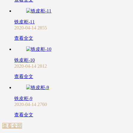
铁皮柜-11
2020-04-14
2855
查看全文
铁皮柜-10
2020-04-14
2812
查看全文
铁皮柜-9
2020-04-14
2760
查看全文
查看全部