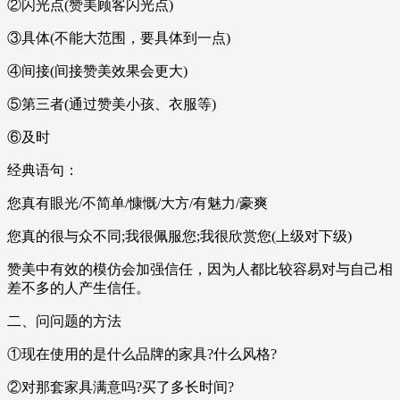
②闪光点(赞美顾客闪光点)
③具体(不能大范围，要具体到一点)
④间接(间接赞美效果会更大)
⑤第三者(通过赞美小孩、衣服等)
⑥及时
经典语句：
您真有眼光/不简单/慷慨/大方/有魅力/豪爽
您真的很与众不同;我很佩服您;我很欣赏您(上级对下级)
赞美中有效的模仿会加强信任，因为人都比较容易对与自己相
差不多的人产生信任。
二、问问题的方法
①现在使用的是什么品牌的家具?什么风格?
②对那套家具满意吗?买了多长时间?