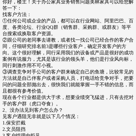
你好，楼主！关于办公家具业务销售问题美林家具可以给您解
答一下：
找客户方法：
①任何公司或企业的产品，都可以在行业网站、阿里巴巴、百
度、各类论坛、行业QQ群（销售群、采购群、或群友）等平
台搜索或换取客户资源。
②跟公司的老同事去请教，或者找一找公司已经合作的客户合
同，仔细研究排名前3是哪些行业客户，确定开发客户的方
向。这个很好理解，同行采用我们的设备或产品是很好的成功
案例有说服力，尤其是该行业的领头羊，他们是行业风向标，
同行刺激作用不可小视。
③调查竞争对手公司的客户群来确定自己的鱼塘，比较常见的
方法就是自己伴客户或者采购人员，打电话给竞争对手，把要
问的问题全部抛出去，很快我们就能掌握一手不错的信息，而
且都很有参考价值。
现在各个行业都是供大于求，想要业绩突飞猛进，只有去挖对
手的客户群（虎口夺食）。
2、没办法见到客户怎么办？
见客户遇阻无非就是以下几个情况：
1.保安拦截
2.文员阻挡
3.客户找理由拒见