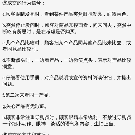
⑤成交的行为信号：
a.顾客眼睛发亮时，看到某件产品突然眼睛发亮，面露喜色。
b.突然停止发问时，顾客对商品东摸西看，问来问去，突然中
断略有所思时，是在考虑是否购买。
c.几个产品比较时，顾客把某个产品同其他产品比来比去，或
者同竟品比较时。
d.不断点头时，一边看产品，一边微笑点头，表示对产品比较
满意。
e.仔细看使用手册，对产品说明或宣传资料阅读仔细，并提出
问题。
f.第二次来看同一产品。
g.关心产品有无瑕疵。
h.顾客非常注重导购员时，顾客眼睛非常锐利，不放过导购员
一个细小动作、眼神、谈话的语气和内容，生怕上当。
⑥成交的方法和技巧：