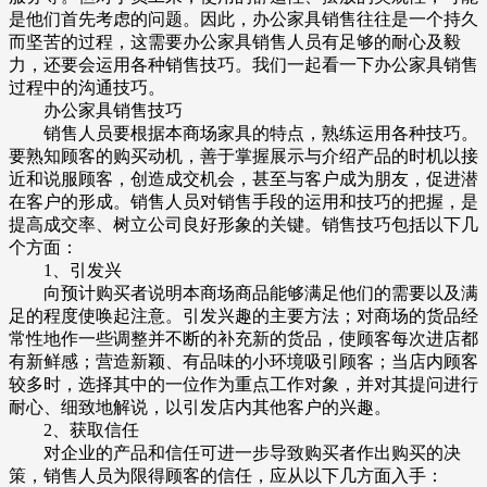
是他们首先考虑的问题。因此，办公家具销售往往是一个持久
而坚苦的过程，这需要办公家具销售人员有足够的耐心及毅
力，还要会运用各种销售技巧。我们一起看一下办公家具销售
过程中的沟通技巧。
办公家具销售技巧
销售人员要根据本商场家具的特点，熟练运用各种技巧。
要熟知顾客的购买动机，善于掌握展示与介绍产品的时机以接
近和说服顾客，创造成交机会，甚至与客户成为朋友，促进潜
在客户的形成。销售人员对销售手段的运用和技巧的把握，是
提高成交率、树立公司良好形象的关键。销售技巧包括以下几
个方面：
1、引发兴
向预计购买者说明本商场商品能够满足他们的需要以及满
足的程度使唤起注意。引发兴趣的主要方法；对商场的货品经
常性地作一些调整并不断的补充新的货品，使顾客每次进店都
有新鲜感；营造新颖、有品味的小环境吸引顾客；当店内顾客
较多时，选择其中的一位作为重点工作对象，并对其提问进行
耐心、细致地解说，以引发店内其他客户的兴趣。
2、获取信任
对企业的产品和信任可进一步导致购买者作出购买的决
策，销售人员为限得顾客的信任，应从以下几方面入手：