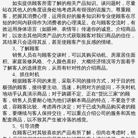
如实提供顾客所需了解的相关产品知识。谈问题时，尽量
站在其他人的角度设身处地考虑具有很强的说服力。尊重顾
客，把握其消费心理，运用良好的服务知识和专业使顾客在尽
短的时间内获得作为消费者的心理满足。在与顾客交流时，有
效运用身体语言（如眼神、表情等）传递你的诚意。介绍商品
时，以攻击其他同类产品的方式获取顾客对我们商品的信任，
其结果只会适得其反，甚至使顾客产生反感的情绪。
3、了解顾客
销售人员在与顾客交谈时，可以其购买动机、房屋居住面
积、家庭装修风格、个人颜色喜好、大概经济情况等方面着手
了解客人的选择意向，从而有针对性的介绍商品。
4、抓住时机
根据顾客不同的来意，采取不同的接待方式，对于目的性
极强的顾客，接待要主动、迅速，利用对方的提问，不失时机
地动手认真演示商品；对于踌躇不定、正在“货比三家”的顾
客，销售人员要耐心地为他们讲解本商品的特点，不要急于求
成，容顾客比较、考虑再作决定；对于已成为商品购买者的顾
客，要继续与客人保持交往，可以重点介绍公司的服务和其他
配套商品，以不致其产生被冷落的感觉。
5、引导消费
在顾客已对其较喜欢的产品有所了解，但尚在考虑时，销