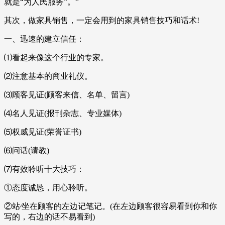
就是“为人民服务”。”
其次，做家具销售，一定会用到的家具销售技巧和话术!
一、迅速的建立信任：
⑴看起来像这个行业的专家。
⑵注意基本的商业礼仪。
⑶顾客见证(顾客来信、名单、留言)
⑷名人见证(报刊杂志、专业媒体)
⑸权威见证(荣誉证书)
⑹问话(请教)
⑺有效聆听十大技巧：
①态度诚恳，用心聆听。
②站∕坐在顾客的左边记笔记。(在左边顾客很容易看到你和你
写的，右边的话不易看到)