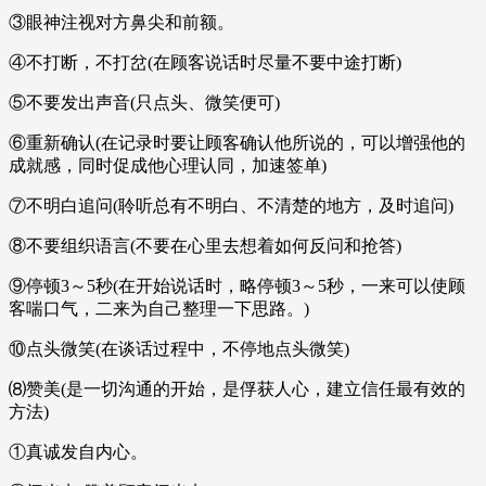
③眼神注视对方鼻尖和前额。
④不打断，不打岔(在顾客说话时尽量不要中途打断)
⑤不要发出声音(只点头、微笑便可)
⑥重新确认(在记录时要让顾客确认他所说的，可以增强他的
成就感，同时促成他心理认同，加速签单)
⑦不明白追问(聆听总有不明白、不清楚的地方，及时追问)
⑧不要组织语言(不要在心里去想着如何反问和抢答)
⑨停顿3～5秒(在开始说话时，略停顿3～5秒，一来可以使顾
客喘口气，二来为自己整理一下思路。)
⑩点头微笑(在谈话过程中，不停地点头微笑)
⑻赞美(是一切沟通的开始，是俘获人心，建立信任最有效的
方法)
①真诚发自内心。