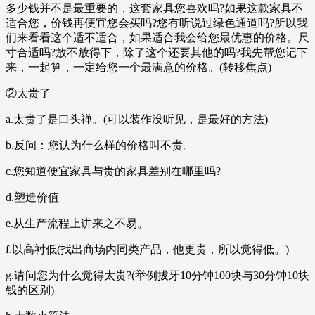
多少钱并不是最重要的，这套家具您喜欢吗?如果这款家具不
适合您，价钱再便宜您会买吗?您有听说过绿色通道吗?所以我
们来看看这个适不适合，如果适合我会给您最优惠的价格。尺
寸合适吗?放不放得下，除了这个还要其他的吗?我先帮您记下
来，一起算，一定给您一个最满意的价格。(转移焦点)
②太贵了
a.太贵了是口头禅。(可以装作没听见，是最好的方法)
b.反问：您认为什么样的价格叫不贵。
c.您知道便宜家具与贵的家具差别在哪里吗?
d.塑造价值
e.从生产流程上讲来之不易。
f.以高衬低(找出商场内同类产品，他更贵，所以觉得低。)
g.请问您为什么觉得太贵?(举例拔牙10分钟100块与30分钟10块
钱的区别)