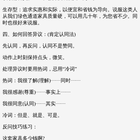
生存型：追求实惠和实际，以便宜和省钱为导向。说服这类人
从我们绿色通道家具质量硬，可以用几十年，为您省不少。同
时也很好来说服。
四、如何回答异议：(肯定认同法)
先认同，再反问，认同不是赞同。
动作上时刻保持点头，微笑。
处理异议时要用热词，忌用“冷词”
热词：我很了解(理解)┈┈同时┈┈
我很感谢(尊重)┈┈事实上┈┈
我很同意(认同)┈┈其实┈┈
冷词：但是、就是、可是。
反问技巧练习：
这套家具多少钱啊?