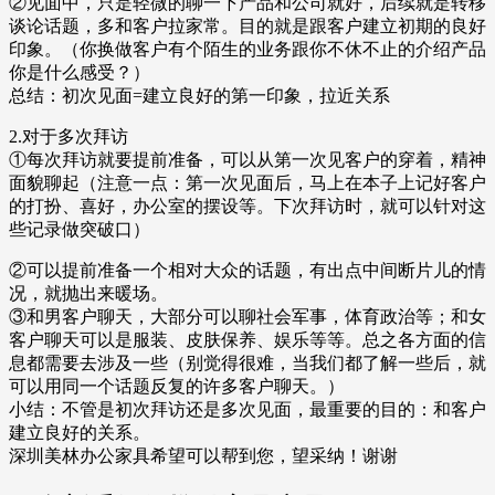
②见面中，只是轻微的聊一下产品和公司就好，后续就是转移
谈论话题，多和客户拉家常。目的就是跟客户建立初期的良好
印象。（你换做客户有个陌生的业务跟你不休不止的介绍产品
你是什么感受？）
总结：初次见面=建立良好的第一印象，拉近关系
2.对于多次拜访
①每次拜访就要提前准备，可以从第一次见客户的穿着，精神
面貌聊起（注意一点：第一次见面后，马上在本子上记好客户
的打扮、喜好，办公室的摆设等。下次拜访时，就可以针对这
些记录做突破口）
②可以提前准备一个相对大众的话题，有出点中间断片儿的情
况，就抛出来暖场。
③和男客户聊天，大部分可以聊社会军事，体育政治等；和女
客户聊天可以是服装、皮肤保养、娱乐等等。总之各方面的信
息都需要去涉及一些（别觉得很难，当我们都了解一些后，就
可以用同一个话题反复的许多客户聊天。）
小结：不管是初次拜访还是多次见面，最重要的目的：和客户
建立良好的关系。
深圳美林办公家具希望可以帮到您，望采纳！谢谢