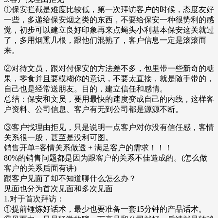
①保安拦截是难度比较低，第一次拜访客户的时候，态度友好
一些，多递给保安烟之类的东西，不要给保安一种很势利的感
觉，初步可以建立良好印象再来点蝇头小利基本保安这关就过
了，多用烟熏几根，跟他们混熟了，客户信息一定是滚滚而
来。
②对待文员，跟对付保安的方法差不多，包里带一些新奇的糖
果，零食并且要模糊你的意识，不要太直接，就是随手带的，
自己也是经常送朋友。目的，建立信任和感情。
总结：保安和文员，要用最快的速度变成自己的内线，这样客
户资料、公司信息、客户有无到公司都是源源不断。
③客户找理由拒见，只是说明一点客户对你没有信任感，客情
关系很一般，甚至是没利可图。
销售开单=客情关系做透 + 满足客户的需求！！！
80%的销售问题都是因为跟客户的关系不佳造成的。(怎么做
客户的关系后面有讲)
跟客户见面了却不知道聊什么怎么办？
见面也分为首次见面和多次见面
1.对于首次拜访：
①提前锤炼好话术，最少也要准备一套15分钟的产品话术。