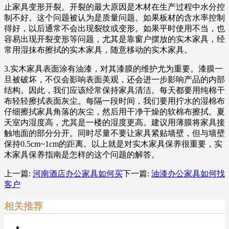
止家具变形开裂。开裂的最大原因是木材在生产过程中水分控
制不好。这个问题被认为是质量问题。如果板材的含水率控制
得好，以后通常不会出现裂纹或变形。如果平时使用不当，也
容易出现开裂变形等问题，尤其是靠窗户摆放的实木家具，经
常用湿抹布擦拭的实木家具，随意移动的实木家具。
3.实木家具表面涂有油漆，对其漆膜的维护尤为重要。漆膜一
旦被破坏，不仅会影响表面美观，还会进一步影响产品的内部
结构。因此，我们应该经常保持家具清洁。每天都要用纯棉干
布轻轻擦拭表面灰尘。每隔一段时间，我们要用拧水的湿棉布
仔细擦拭家具角落的灰尘，然后用干净干燥的软棉布擦拭。夏
天室内湿度高，尤其是一楼的湿度更高。建议用薄膜将家具接
触地面的部分分开。同时尽量不要让家具紧贴墙壁，但与墙壁
保持0.5cm~1cm的距离。以上就是对实木家具保养很重要，实
木家具保养指南是怎样的这个问题的解答。
上一篇:
河南酒店办公家具如何买
下一篇:
油漆办公家具如何找
客户
相关推荐