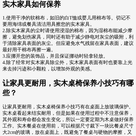
实木家具如何保养
1.使用干净的软棉布，如旧的白T恤或婴儿用棉布等。切记不
要用海绵或餐具清洁用具擦您的实木家具。
2.除实木家具的尘时请使用浸湿的棉布，因为湿棉布能减少摩
擦，避免划伤家具，同时还有助于减少静电对灰尘的吸附，利
于清除家具表面的灰尘。但应避免水气残留在家具表面，建议
最好用干棉布再擦一遍。
3.应挪开您的装饰品，并且保证挪动时轻拿轻放。
4.除了经常对实木家具除尘外，实木家具表面有时也要靠上光
来去掉污迹和小颗粒，以增加外观的美感。
让家具更耐用，实木桌椅保养小技巧有哪
些？
让家具更耐用，实木桌椅保养小技巧有在桌面上放玻璃保护。
实木桌看起来结实耐用，但是如果在使用过程中不注意保养，
其外观和寿命都会发生变化，所以一定要定期为木桌做好保养
工作。实木餐桌在使用前，可以根据尺寸裁下一块比餐桌尺寸
大2cm的玻璃，放在桌面上，既避免了餐桌与硬物的摩擦，又