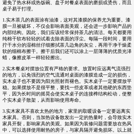
避免了热水杯或热饭碗、盘子对餐桌表面的磨损或烫伤，而且
桌子易于打理。
1.实木茶几的表面涂有油漆，这对其漆膜的保养尤为重要。漆
膜一旦被破坏，不仅会影响表面美观，还会进一步影响产品的
内部结构。因此，我们应该经常保持茶几的清洁。每天都要用
纯棉干软布轻轻的试着去除表面的浮尘。每隔一段时间，要用
拧干水分的湿棉丝仔细擦拭茶几边角的灰尘，再用干净干燥柔
软的细棉布擦干。擦干后我们还可以涂上一层薄薄的优质光泽
蜡，像擦皮革一样轻轻擦出。
2.实木餐桌对摆放位置有严格的要求。放置时应远离气流强烈
的地方，以免强烈的空气流通对桌面的漆膜造成一定的损伤，
实木桌子也不要因为阳光照射而褪色。实木桌子一定要摆放平
稳。如果摆放不是很平整，要找一些皮革或者其他硬的东西垫
平，因为长时间的摇晃会使实木桌子的连接榫结构松动，使整
个实木桌子散架，从而影响使用寿命。
3.实木家具不喜欢太热的地方，家里的取暖设备一定要远离实
木家具。否则，当加热设备散发出一定的热量时，会导致实木
家具开裂，影响家具的美观。如果因为装修问题需要放在热风
中，可以选择使用耐热的房子，与家具隔开避免损坏。以上就