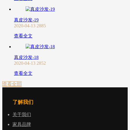
真皮沙发-19
2020-04-13
2885
查看全文
真皮沙发-18
2020-04-13
2852
查看全文
查看全部
了解我们
关于我们
家具品牌