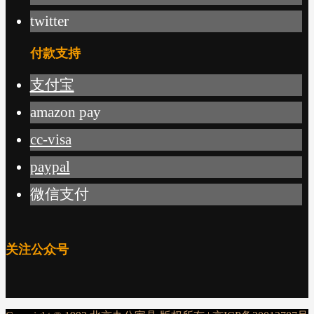
twitter
付款支持
支付宝
amazon pay
cc-visa
paypal
微信支付
关注公众号