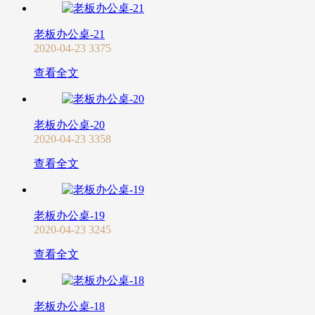
老板办公桌-21
2020-04-23
3375
查看全文
老板办公桌-20
2020-04-23
3358
查看全文
老板办公桌-19
2020-04-23
3245
查看全文
老板办公桌-18