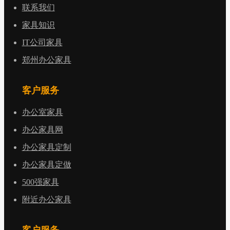
联系我们
家具知识
IT公司家具
郑州办公家具
客户服务
办公室家具
办公家具网
办公家具定制
办公家具定做
500强家具
附近办公家具