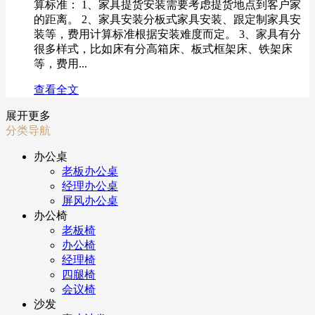
算标准： 1、家具提货安装需要考虑提货地点到客户家
的距离。 2、家具安装分板式家具安装、跟定制家具安
装等，费用计算标准根据安装难度而定。 3、家具有分
很多样式，比如床有分高箱床、板式框架床、铁架床
等，费用...
查看全文
展开更多
分类导航
办公桌
老板办公桌
经理办公桌
屏风办公桌
办公椅
老板椅
办公椅
经理椅
四腿椅
会议椅
沙发