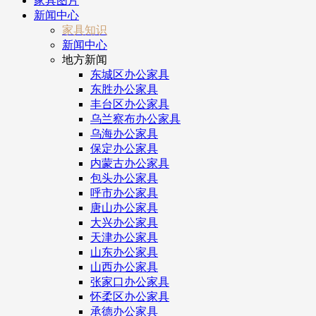
家具图片
新闻中心
家具知识
新闻中心
地方新闻
东城区办公家具
东胜办公家具
丰台区办公家具
乌兰察布办公家具
乌海办公家具
保定办公家具
内蒙古办公家具
包头办公家具
呼市办公家具
唐山办公家具
大兴办公家具
天津办公家具
山东办公家具
山西办公家具
张家口办公家具
怀柔区办公家具
承德办公家具