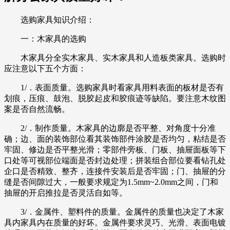
选购家具知识介绍：
一：木家具的选购
木家具分全实木家具、实木家具和人造板类家具。选购时
应注意以下五个方面：
1/．表面质量。选购家具时看家具用料表面的板材是否有
划痕，压痕、鼓泡、脱胶起皮和胶痕迹等缺陷。要注意木纹图
案是否自然流畅。
2/．制作质量。木家具的边廓是否平整、对角度十分准
确；边、面的装饰部位看其装饰部件涂胶是否均匀，粘结是否
牢固、修边是否平整光滑；零部件旁板、门板、抽屉面板等下
口处等可视部位端面是否封边处理；拼装组合部位要看钻孔处
企口是否精致、整齐，连接件安装后是否牢固；门、抽屉的分
缝是否间隙过大，一般要求规定为1.5mm~2.0mm之间，门和
抽屉的开启推拉是否灵活自如等。
3/．金属件、塑料件的质量。金属件的质量也决定了木家
具内家具内在质量的好坏。金属件要求灵巧、光滑、表面电镀