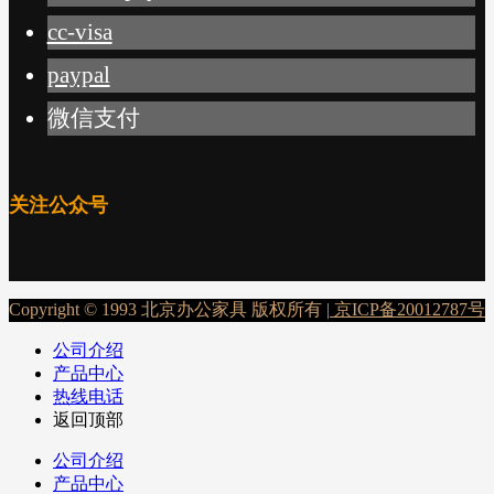
cc-visa
paypal
微信支付
关注公众号
Copyright © 1993 北京办公家具 版权所有 |
京ICP备20012787号
公司介绍
产品中心
热线电话
返回顶部
公司介绍
产品中心