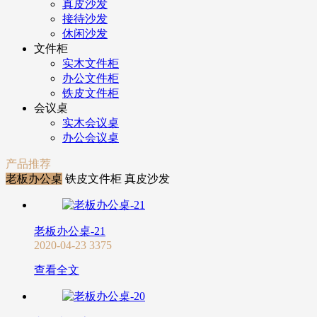
真皮沙发
接待沙发
休闲沙发
文件柜
实木文件柜
办公文件柜
铁皮文件柜
会议桌
实木会议桌
办公会议桌
产品推荐
老板办公桌
铁皮文件柜
真皮沙发
老板办公桌-21
2020-04-23
3375
查看全文