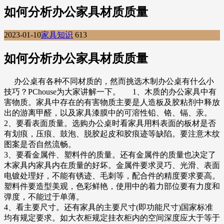
如何分析办公家具材质质量
2023-01-10
家具知识
613
如何分析办公家具材质质量
办公桌有各种不同材质的，然而挑选木制办公桌有什么小
技巧？PChouse为大家讲解一下。 1、木质的办公家具中有
害物质。家具中存在的有害物质主要是人造板及胶粘剂中释放
出的游离甲醛，以及家具漆膜中的可溶性铅、铬、镉、汞。
2、要看表面质量。选购办公桌时看家具用料表面的板材是否
有划痕，压痕、鼓泡、脱胶起皮和胶痕迹等缺陷。要注意木纹
图案是否自然流畅。
3、要看金属件、塑料件的质量。还有金属件的质量也决定了
木家具内家具内在质量的好坏。金属件要求灵巧、光滑、表面
电镀处理好，不能有锈迹、毛刺等，配合件的精度要求要高。
塑料件要造型美观，色彩鲜艳，使用中的着力部位要有力度和
弹度，不能过于单薄。
4、看主要尺寸。还有家具的主要尺寸(即功能尺寸)国家标准
均有规定要求。如大衣柜规定挂衣柜内的空间深度应大于等于