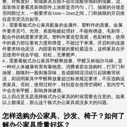
整、对角度好，制成家具后就不会出现板块倾斜的现象。边、
面装饰主要看其装饰部件上涂胶是否均匀，门、抽屉的分缝是
否间隙过大，一般要求在1mm～2mm之间，门和抽屉的开启推
拉是否灵活自如等。
3，需要看板式办公家具配备的金属件、塑料件的质量。金属
件要求灵巧、光滑、表面电镀处理好，不能有锈迹、毛刺等，
配合件的精度要求更高。塑料件要造型美观，色彩鲜艳，使用
中的着力部位要有力度和弹度，不能过于单薄。开启时的连接
件要求转动灵活，内部装有弹簧的要松紧适当，这样家具在开
启使用中就会平稳、轻松，无摩擦声。
4，需要看板式办公家具甲醛释放量。甲醛又称福尔马林，是
一种对人体健康有害有毒物质。消费者若在选购时，打开门和
抽屉，能嗅到一股刺激异味，造成眼睛流泪或引起咳嗽等状
况，则说明家具中甲醛释放量超过标准规定要求，不应选购这
类家具。否则，使用过程中，特别是在使用空调时，室内空气
中会含有甲醛，影响身体健康。
以上四点意见是选择板式办公家具的时候需要去注意的。如果
以上都满足，那么这个板式办公家具就没多大的问题。
怎样选购办公家具、沙发、椅子？如何了
解办公家具质量好坏？